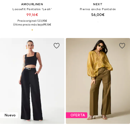
AMOURLINEN
NEXT
Loosefit Pantalón 'Leah'
Pierna ancha Pantalón
99,16€
56,00€
Precio original: 123,95€
Último precio más bajo:
99,16€
Nuevo
OFERTA