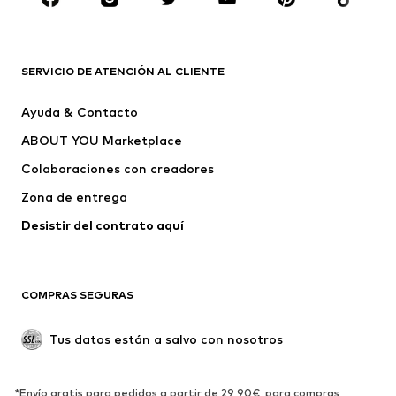
Complementos
Premium
ROPA
SERVICIO DE ATENCIÓN AL CLIENTE
Nuevo
Tendencia
Ayuda & Contacto
Vestidos
Jeans
ABOUT YOU Marketplace
Camisetas y tops
Pantalones
Colaboraciones con creadores
Chaquetas
Jerséis y punto
Zona de entrega
Ropa interior
Blusas y camisas
Abrigos
Faldas
Desistir del contrato aquí 
Ropa de baño
Sudaderas
Blazers
Jumpsuits y monos
COMPRAS SEGURAS
Tallas grandes
Ropa de maternidad
Ocasiones
Exclusivo
Tus datos están a salvo con nosotros
Reciclado
ZAPATOS
*Envío gratis para pedidos a partir de 29,90€, para compras