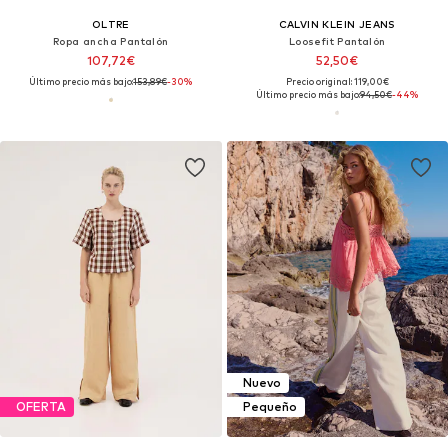
OLTRE
CALVIN KLEIN JEANS
Ropa ancha Pantalón
Loosefit Pantalón
107,72€
52,50€
Último precio más bajo:
153,89€
-30%
Precio original: 119,00€
Último precio más bajo:
94,50€
-44%
Nuevo
OFERTA
Pequeño