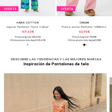
OFERTA
OFERTA
HARIS COTTON
CREAM
regular Pantalón 'Haris Cotton'
Pierna ancha Pantalón 'CRBellis'
149,40€
63,96€
Precio original: 166,00€
Precio original: 79,95€
Último precio más bajo:
149,40€
Último precio más bajo:
63,96€
DESCUBRE LAS TENDENCIAS Y LAS MEJORES MARCAS
Inspiración de Pantalones de tela