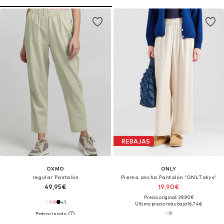
REBAJAS
OXMO
ONLY
regular Pantalón
Pierna ancha Pantalón 'ONLTokyo'
49,95€
19,90€
Precio original: 39,90€
+
1
Último precio más bajo:
16,74€