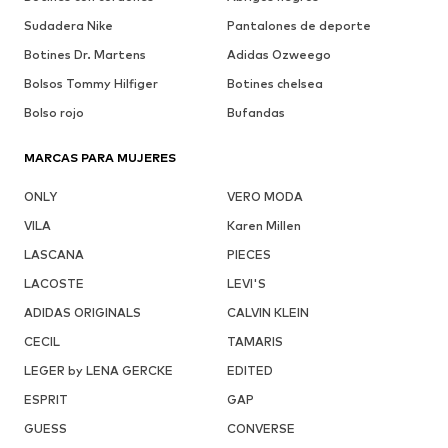
Sudadera Nike
Pantalones de deporte
Botines Dr. Martens
Adidas Ozweego
Bolsos Tommy Hilfiger
Botines chelsea
Bolso rojo
Bufandas
MARCAS PARA MUJERES
ONLY
VERO MODA
VILA
Karen Millen
LASCANA
PIECES
LACOSTE
LEVI'S
ADIDAS ORIGINALS
CALVIN KLEIN
CECIL
TAMARIS
LEGER by LENA GERCKE
EDITED
ESPRIT
GAP
GUESS
CONVERSE