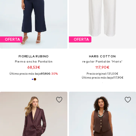
OFERTA
OFERTA
FIORELLA RUBINO
HARIS COTTON
Pierna ancha Pantalón
regular Pantalón 'Haris'
68,53€
117,90€
Último precio más bajo:
97,90€
-30%
Precio original: 131,00€
Último precio más bajo:
117,90€