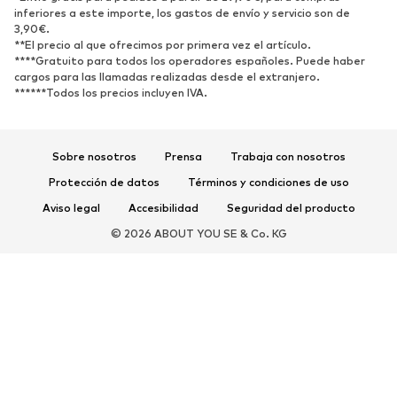
inferiores a este importe, los gastos de envío y servicio son de
3,90€.
Nuevo
Tendencia
**El precio al que ofrecimos por primera vez el artículo.
Zapatillas de deporte
Botines
****Gratuito para todos los operadores españoles. Puede haber
cargos para las llamadas realizadas desde el extranjero.
Zapatos de tacón y plataforma
Botas
******Todos los precios incluyen IVA.
Sandalias
Zapatos bajos
Zapatos deportivos
Bailarinas
Sobre nosotros
Prensa
Trabaja con nosotros
Mules
Zapatillas de casa
Protección de datos
Términos y condiciones de uso
Exclusivo
Aviso legal
Accesibilidad
Seguridad del producto
DEPORTE
© 2026 ABOUT YOU SE & Co. KG
Ropa deportiva
Disciplinas deportivas
Zapatos deportivos
Mochilas deportivas y bolsos
Complementos deportivos
COMPLEMENTOS
Nuevo
Bolsos y mochilas