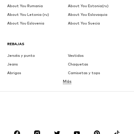
About You Rumania
About You Estonia(ru)
About You Letonia (ru)
About You Eslovaquia
About You Eslovenia
About You Suecia
REBAJAS
Jerséis y punto
Vestidos
Jeans
Chaquetas
Abrigos
Camisetas y tops
Más
Pantalones
Ropa interior
Faldas
Blusas y camisas
Sudaderas y sudaderas con
Blazers
capucha
Ropa de baño
Jumpsuits y monos
Tallas grandes
Ropa de maternidad
Zapatos
Deporte