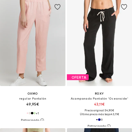
OFERTA
OXMO
ROXY
regular Pantalón
Acampanado Pantalón 'Oceanside'
49,95€
43,11€
Precio original: 54,90€
+
1
Último precio más bajo:
43,11€