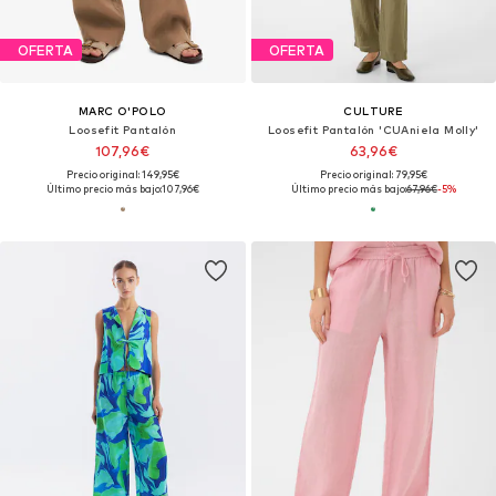
OFERTA
OFERTA
MARC O'POLO
CULTURE
Loosefit Pantalón
Loosefit Pantalón 'CUAniela Molly'
107,96€
63,96€
Precio original: 149,95€
Precio original: 79,95€
Último precio más bajo:
107,96€
Último precio más bajo:
67,96€
-5%