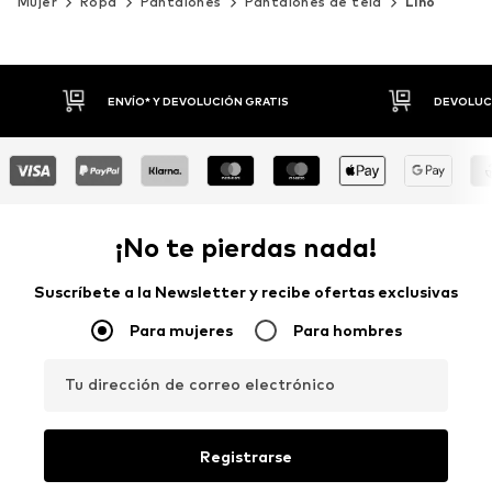
Mujer
Ropa
Pantalones
Pantalones de tela
Lino
DEVOLUCIONES HASTA 30 DÍAS
P
¡No te pierdas nada!
Suscríbete a la Newsletter y recibe ofertas exclusivas
Para mujeres
Para hombres
Tu dirección de correo electrónico
Registrarse