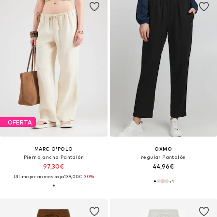
OFERTA
MARC O'POLO
OXMO
Pierna ancha Pantalón
regular Pantalón
97,30€
44,96€
Último precio más bajo:
139,00€
-30%
+
1