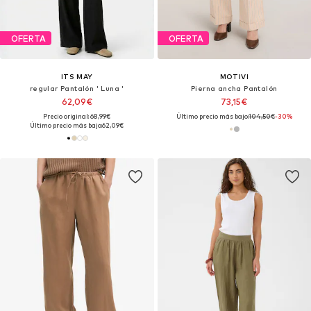
OFERTA
OFERTA
ITS MAY
MOTIVI
regular Pantalón ' Luna '
Pierna ancha Pantalón
62,09€
73,15€
Precio original: 68,99€
Último precio más bajo:
104,50€
-30%
Último precio más bajo:
62,09€