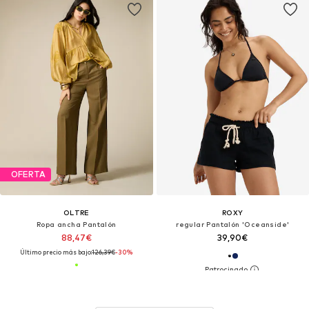
OFERTA
OLTRE
ROXY
Ropa ancha Pantalón
regular Pantalón 'Oceanside'
88,47€
39,90€
Último precio más bajo:
126,39€
-30%