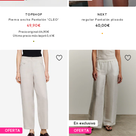
TOPSHOP
NEXT
Pierna ancha Pantalón 'CLEO'
regular Pantalón plisado
49,90€
40,00€
Precio original: 64,90€
Último precio más bajo:
40,41€
En exclusiva
OFERTA
OFERTA