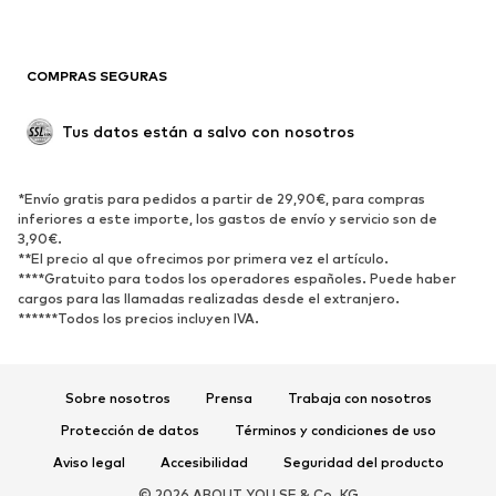
Ropa de baño
Sudaderas
Blazers
Jumpsuits y monos
COMPRAS SEGURAS
Tallas grandes
Ropa de maternidad
Ocasiones
Exclusivo
Tus datos están a salvo con nosotros
Reciclado
ZAPATOS
*Envío gratis para pedidos a partir de 29,90€, para compras
inferiores a este importe, los gastos de envío y servicio son de
3,90€.
Nuevo
Tendencia
**El precio al que ofrecimos por primera vez el artículo.
Zapatillas de deporte
Botines
****Gratuito para todos los operadores españoles. Puede haber
cargos para las llamadas realizadas desde el extranjero.
Zapatos de tacón y plataforma
Botas
******Todos los precios incluyen IVA.
Sandalias
Zapatos bajos
Zapatos deportivos
Bailarinas
Sobre nosotros
Prensa
Trabaja con nosotros
Mules
Zapatillas de casa
Protección de datos
Términos y condiciones de uso
Exclusivo
Aviso legal
Accesibilidad
Seguridad del producto
DEPORTE
© 2026 ABOUT YOU SE & Co. KG