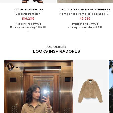
ADOLFO DOMINGUEZ
ABOUT YOU X MARIE VON BEHRENS
Loosefit Pantalón
Pierna ancha Pantalón de pinzas 'Emelie'
106,20€
49,22€
Precio original: 169,00€
Precio original: 119,00€
Último precio más bajo:
106,20€
Último precio más bajo:
40,53€
PANTALONES
LOOKS INSPIRADORES
Fiona