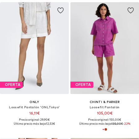
OFERTA
OFERTA
ONLY
CHINTI & PARKER
Loosefit Pantalón 'ONLTokyo'
Loosefit Pantalón
16,11€
105,00€
Precio original: 29,90€
Precio original: 150,00€
Último precio más bajo:
12,53€
Último precio más bajo:
135,00€
-22%