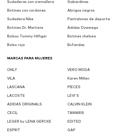
Sudaderas con cremallera
Gabardinas
Botines con cordones
Abrigos negros
Sudadera Nike
Pantalones de deporte
Botines Dr. Martens
Adidas Ozweego
Bolsos Tommy Hilfiger
Botines chelsea
Bolso rojo
Bufandas
MARCAS PARA MUJERES
ONLY
VERO MODA
VILA
Karen Millen
LASCANA
PIECES
LACOSTE
LEVI'S
ADIDAS ORIGINALS
CALVIN KLEIN
CECIL
TAMARIS
LEGER by LENA GERCKE
EDITED
ESPRIT
GAP