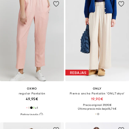
REBAJAS
OXMO
ONLY
regular Pantalón
Pierna ancha Pantalón 'ONLTokyo'
49,95€
19,90€
Precio original: 39,90€
+
1
Último precio más bajo:
16,74€