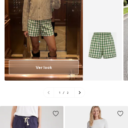
Ver look
1
/
2