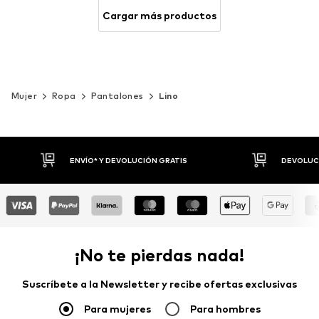
Cargar más productos
Mujer
Ropa
Pantalones
Lino
DEVOLUCIONES HASTA 30 DÍAS
P
¡No te pierdas nada!
Suscríbete a la Newsletter y recibe ofertas exclusivas
Para mujeres
Para hombres