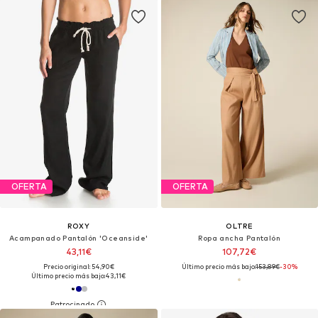
OFERTA
OFERTA
ROXY
OLTRE
Acampanado Pantalón 'Oceanside'
Ropa ancha Pantalón
43,11€
107,72€
Precio original: 54,90€
Último precio más bajo:
153,89€
-30%
Último precio más bajo:
43,11€