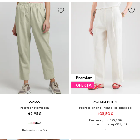
Premium
OFERTA
OXMO
CALVIN KLEIN
regular Pantalón
Pierna ancha Pantalón plisado
49,95€
103,50€
Precio original: 129,00€
+
1
Último precio más bajo:
103,50€