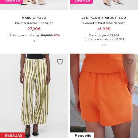
OFERTA
OFERTA
MARC O'POLO
LENI KLUM X ABOUT YOU
Pierna ancha Pantalón
Loosefit Pantalón 'Drew'
97,30€
16,92€
Último precio más bajo:
139,00€
-30%
Precio original: 39,90€
Último precio más bajo:
13,93€
REBAJAS
Pequeño