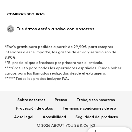
Blazers
Jumpsuits y monos
COMPRAS SEGURAS
Tallas grandes
Ropa de maternidad
Ocasiones
Exclusivo
Tus datos están a salvo con nosotros
Reciclado
ZAPATOS
*Envío gratis para pedidos a partir de 29,90€, para compras
inferiores a este importe, los gastos de envío y servicio son de
3,90€.
Nuevo
Tendencia
**El precio al que ofrecimos por primera vez el artículo.
Zapatillas de deporte
Botines
****Gratuito para todos los operadores españoles. Puede haber
cargos para las llamadas realizadas desde el extranjero.
Zapatos de tacón y plataforma
Botas
******Todos los precios incluyen IVA.
Sandalias
Zapatos bajos
Zapatos deportivos
Bailarinas
Sobre nosotros
Prensa
Trabaja con nosotros
Mules
Zapatillas de casa
Protección de datos
Términos y condiciones de uso
Exclusivo
Aviso legal
Accesibilidad
Seguridad del producto
DEPORTE
© 2026 ABOUT YOU SE & Co. KG
1