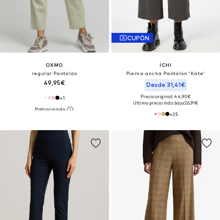
CUPÓN
OXMO
ICHI
regular Pantalón
Pierna ancha Pantalón 'Kate'
49,95€
Desde 31,41€
Precio original: 44,90€
+
1
Último precio más bajo:
26,91€
+
25