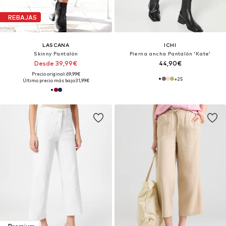
REBAJAS
LASCANA
ICHI
Skinny Pantalón
Pierna ancha Pantalón 'Kate'
Desde 39,99€
44,90€
Precio original: 69,99€
+
25
Último precio más bajo:
31,99€