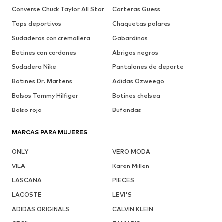
Converse Chuck Taylor All Star
Carteras Guess
Tops deportivos
Chaquetas polares
Sudaderas con cremallera
Gabardinas
Botines con cordones
Abrigos negros
Sudadera Nike
Pantalones de deporte
Botines Dr. Martens
Adidas Ozweego
Bolsos Tommy Hilfiger
Botines chelsea
Bolso rojo
Bufandas
MARCAS PARA MUJERES
ONLY
VERO MODA
VILA
Karen Millen
LASCANA
PIECES
LACOSTE
LEVI'S
ADIDAS ORIGINALS
CALVIN KLEIN