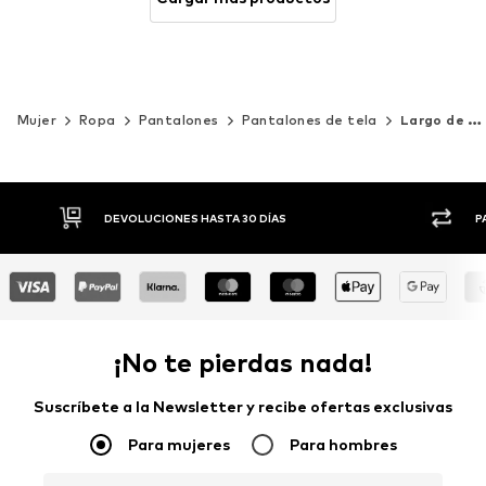
Mujer
Ropa
Pantalones
Pantalones de tela
Largo de 7/8
PAGO FLEXIBLE
+
¡No te pierdas nada!
Suscríbete a la Newsletter y recibe ofertas exclusivas
Para mujeres
Para hombres