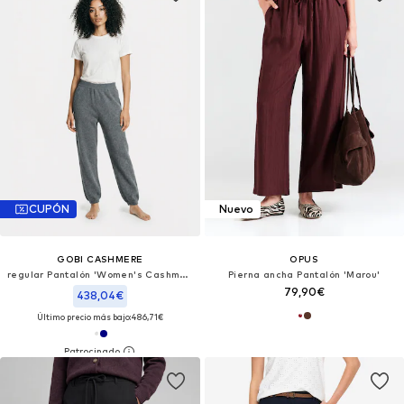
CUPÓN
Nuevo
GOBI CASHMERE
OPUS
regular Pantalón 'Women's Cashmere Sweatpants'
Pierna ancha Pantalón 'Marou'
79,90€
438,04€
Último precio más bajo:
486,71€