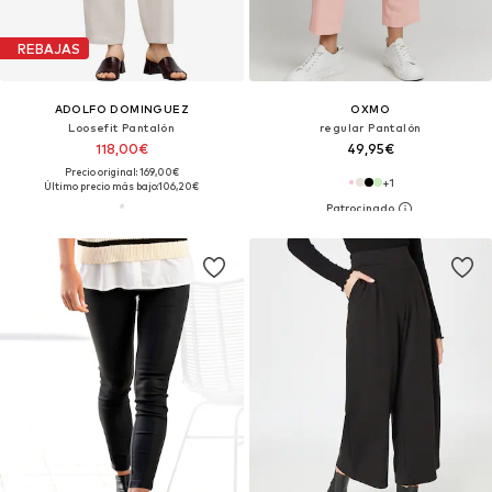
REBAJAS
ADOLFO DOMINGUEZ
OXMO
Loosefit Pantalón
regular Pantalón
118,00€
49,95€
Precio original: 169,00€
+
1
Último precio más bajo:
106,20€