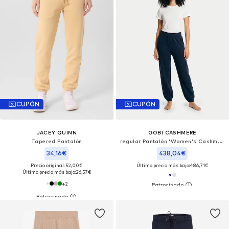
CUPÓN
CUPÓN
JACEY QUINN
GOBI CASHMERE
Tapered Pantalón
regular Pantalón 'Women's Cashmere Sweatpants'
34,16€
438,04€
Precio original: 52,00€
Último precio más bajo:
486,71€
Último precio más bajo:
26,57€
+
2