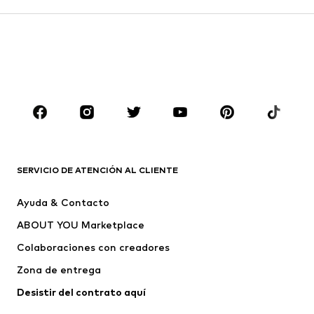
Faldas
Blusas y camisas
Sudaderas y sudaderas con
Blazers
capucha
Ropa de baño
Jumpsuits y monos
Tallas grandes
Ropa de maternidad
Zapatos
Deporte
Complementos
Premium
ROPA
SERVICIO DE ATENCIÓN AL CLIENTE
Nuevo
Tendencia
Ayuda & Contacto
Vestidos
Jeans
ABOUT YOU Marketplace
Camisetas y tops
Pantalones
Colaboraciones con creadores
Chaquetas
Jerséis y punto
Zona de entrega
Ropa interior
Blusas y camisas
Abrigos
Faldas
Desistir del contrato aquí 
Ropa de baño
Sudaderas