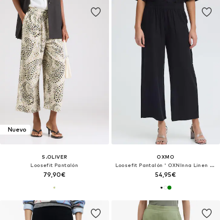
Nuevo
S.OLIVER
OXMO
Loosefit Pantalón
Loosefit Pantalón ' OXNInna Linen Mix '
79,90€
54,95€