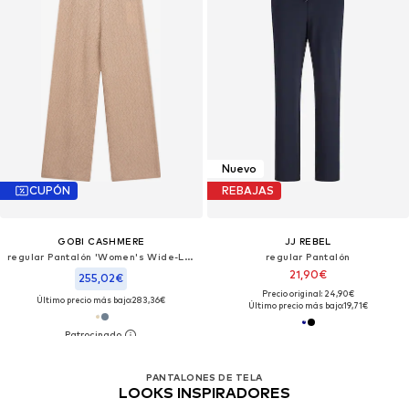
Nuevo
CUPÓN
REBAJAS
GOBI CASHMERE
JJ REBEL
regular Pantalón 'Women's Wide-Leg Ajour Knit Cashmere Pants'
regular Pantalón
21,90€
255,02€
Precio original: 24,90€
Último precio más bajo:
283,36€
Último precio más bajo:
19,71€
PANTALONES DE TELA
LOOKS INSPIRADORES