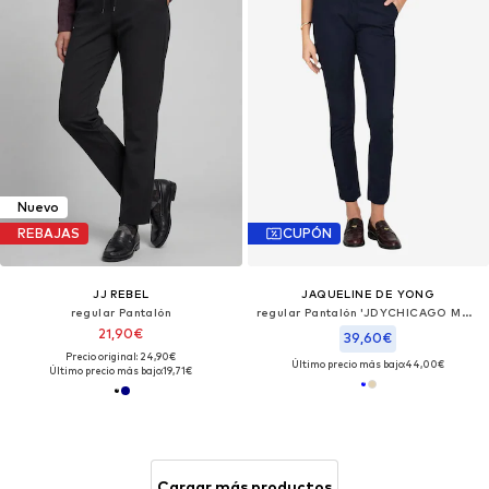
Nuevo
REBAJAS
CUPÓN
JJ REBEL
JAQUELINE DE YONG
regular Pantalón
regular Pantalón 'JDYCHICAGO MW BELT CHINO PANTS WVN NOOS 15311897'
21,90€
39,60€
Precio original: 24,90€
Último precio más bajo:
44,00€
Último precio más bajo:
19,71€
Cargar más productos