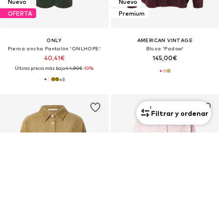
Nuevo
Nuevo
OFERTA
Premium
ONLY
AMERICAN VINTAGE
Pierna ancha Pantalón 'ONLHOPE'
Blusa 'Padow'
40,41€
145,00€
Último precio más bajo:
44,90€
-10%
+
3
1
Filtrar y ordenar
Nuevo
Nuevo