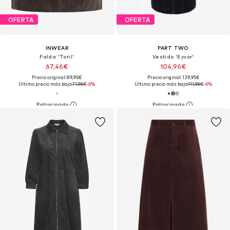
OFERTA
OFERTA
INWEAR
PART TWO
Falda 'ToriI'
Vestido 'Eyvor'
67,46€
104,96€
Precio original: 89,95€
Precio original: 139,95€
Último precio más bajo:
71,96€
-6%
Último precio más bajo:
111,96€
-6%