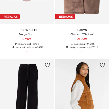
REBAJAS
REBAJAS
HUNKEMÖLLER
HAILYS
Tanga 'Lola'
Chaleco 'Ti44na'
8,90€
21,90€
Precio original: 12,90€
Precio original: 24,90€
Último precio más bajo:
5,52€
Último precio más bajo:
19,71€