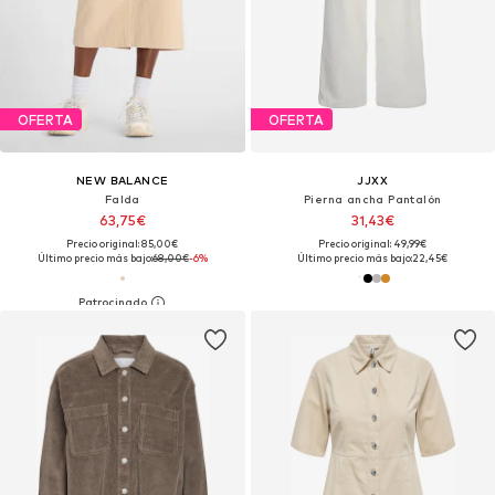
OFERTA
OFERTA
NEW BALANCE
JJXX
Falda
Pierna ancha Pantalón
63,75€
31,43€
Precio original: 85,00€
Precio original: 49,99€
Último precio más bajo:
68,00€
-6%
Último precio más bajo:
22,45€