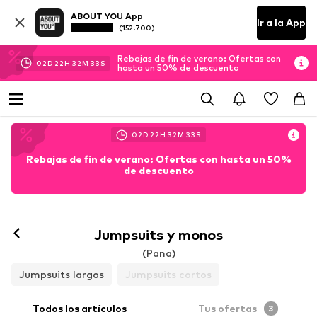
ABOUT YOU App
Ir a la App
(152.700)
Rebajas de fin de verano: Ofertas con
02
D
22
H
32
M
31
S
hasta un 50% de descuento
02
D
22
H
32
M
31
S
Rebajas de fin de verano: Ofertas con hasta un 50%
de descuento
Jumpsuits y monos
(Pana)
Jumpsuits largos
Jumpsuits cortos
Todos los artículos
Tus ofertas
3