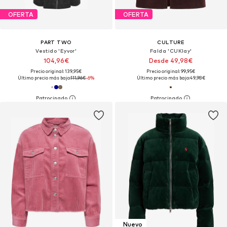
OFERTA
OFERTA
PART TWO
CULTURE
Vestido 'Eyvor'
Falda 'CUKlay'
104,96€
Desde 49,98€
Precio original: 139,95€
Precio original: 99,95€
Último precio más bajo:
111,96€
-6%
Último precio más bajo:
49,98€
Nuevo