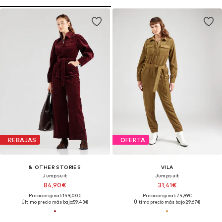
REBAJAS
OFERTA
& OTHER STORIES
VILA
Jumpsuit
Jumpsuit
84,90€
31,41€
Precio original: 149,00€
Precio original: 74,99€
Último precio más bajo:
59,43€
Último precio más bajo:
29,67€