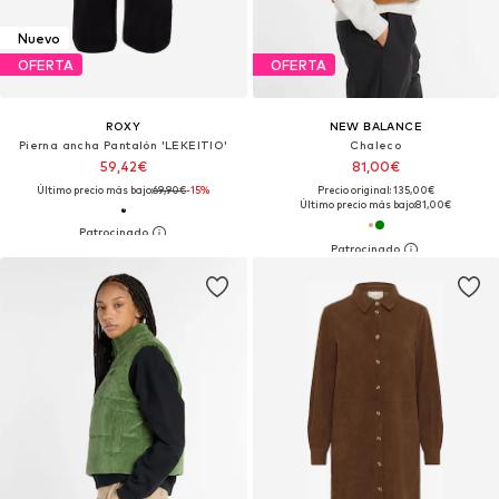
Nuevo
OFERTA
OFERTA
ROXY
NEW BALANCE
Pierna ancha Pantalón 'LEKEITIO'
Chaleco
59,42€
81,00€
Último precio más bajo:
69,90€
-15%
Precio original: 135,00€
Último precio más bajo:
81,00€