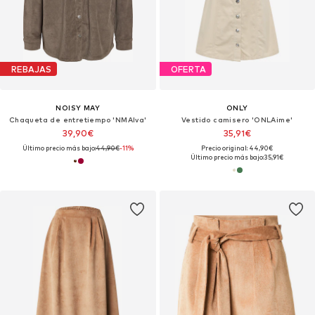
REBAJAS
OFERTA
NOISY MAY
ONLY
Chaqueta de entretiempo 'NMAlva'
Vestido camisero 'ONLAime'
39,90€
35,91€
Último precio más bajo:
44,90€
-11%
Precio original: 44,90€
Último precio más bajo:
35,91€