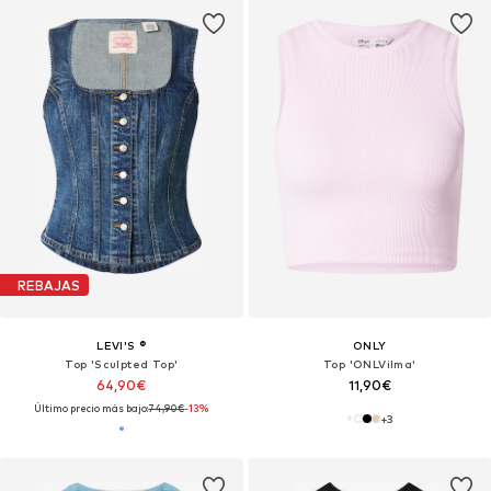
REBAJAS
LEVI'S ®
ONLY
Top 'Sculpted Top'
Top 'ONLVilma'
64,90€
11,90€
Último precio más bajo:
74,90€
-13%
+
3