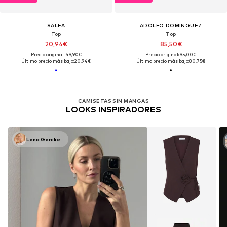
SÁLEA
ADOLFO DOMINGUEZ
Top
Top
20,94€
85,50€
Precio original: 49,90€
Precio original: 95,00€
Último precio más bajo:
20,94€
Último precio más bajo:
80,75€
CAMISETAS SIN MANGAS
LOOKS INSPIRADORES
Lena Gercke