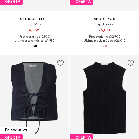
OFERTA
OFERTA
STUDIOSELECT
ABOUT YOU
Top 'May'
Top 'Flores'
4,95€
26,01€
Precio original: 12,90€
Precio original: 32,90€
Último precio más bajo:
4,95€
Último precio más bajo:
26,01€
En exclusiva
OFERTA
OFERTA