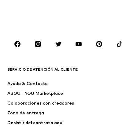
Sudaderas y sudaderas con
Blazers
capucha
Ropa de baño
Jumpsuits y monos
Tallas grandes
Ropa de maternidad
Zapatos
Deporte
Complementos
Premium
ROPA
SERVICIO DE ATENCIÓN AL CLIENTE
Nuevo
Tendencia
Ayuda & Contacto
Vestidos
Jeans
ABOUT YOU Marketplace
Camisetas y tops
Pantalones
Colaboraciones con creadores
Chaquetas
Jerséis y punto
Zona de entrega
Ropa interior
Blusas y camisas
Abrigos
Faldas
Desistir del contrato aquí 
Ropa de baño
Sudaderas