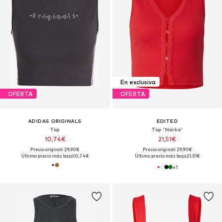
En exclusiva
OFERTA
OFERTA
ADIDAS ORIGINALS
EDITED
Top
Top 'Naika'
10,74€
21,51€
Precio original: 29,90€
Precio original: 29,90€
Último precio más bajo:
10,74€
Último precio más bajo:
21,51€
+
1