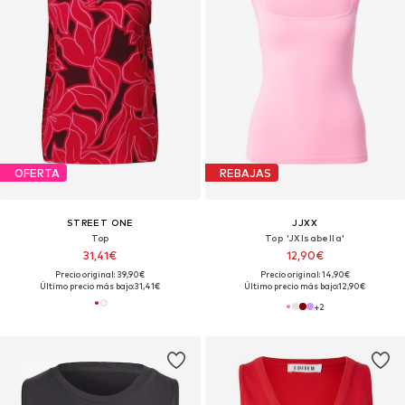
OFERTA
REBAJAS
STREET ONE
JJXX
Top
Top 'JXIsabella'
31,41€
12,90€
Precio original: 39,90€
Precio original: 14,90€
Último precio más bajo:
31,41€
Último precio más bajo:
12,90€
+
2