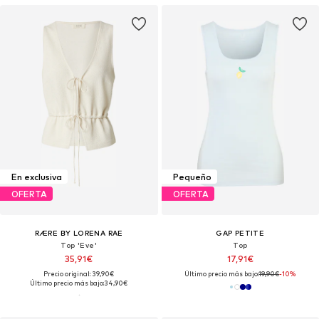
En exclusiva
Pequeño
OFERTA
OFERTA
RÆRE BY LORENA RAE
GAP PETITE
Top 'Eve'
Top
35,91€
17,91€
Precio original: 39,90€
Último precio más bajo:
19,90€
-10%
Último precio más bajo:
34,90€