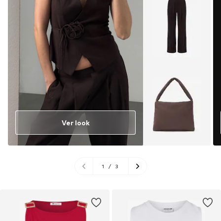
Ver look
1
/
3