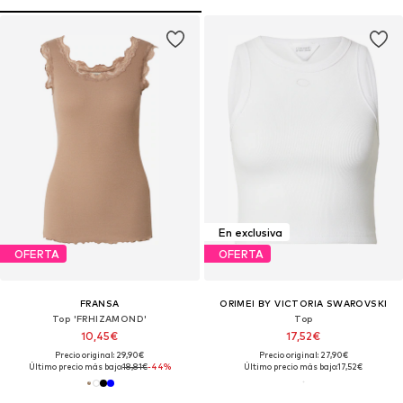
En exclusiva
OFERTA
OFERTA
FRANSA
ORIMEI BY VICTORIA SWAROVSKI
Top 'FRHIZAMOND'
Top
10,45€
17,52€
Precio original: 29,90€
Precio original: 27,90€
Último precio más bajo:
18,81€
-44%
Último precio más bajo:
17,52€