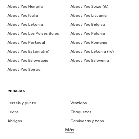
About You Hungría
About You Suiza (it)
About You Italia
About You Lituania
About You Letonia
About You Bélgica
About You Los Países Bajos
About You Polonia
About You Portugal
About You Rumania
About You Estonia(ru)
About You Letonia (ru)
About You Eslovaquia
About You Eslovenia
About You Suecia
REBAJAS
Jerséis y punto
Vestidos
Jeans
Chaquetas
Abrigos
Camisetas y tops
Más
Pantalones
Ropa interior
Faldas
Blusas y camisas