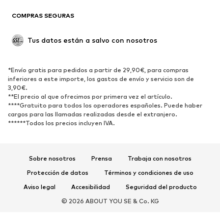
Blazers
Jumpsuits y monos
COMPRAS SEGURAS
Tallas grandes
Ropa de maternidad
Ocasiones
Exclusivo
Tus datos están a salvo con nosotros
Reciclado
ZAPATOS
*Envío gratis para pedidos a partir de 29,90€, para compras
inferiores a este importe, los gastos de envío y servicio son de
3,90€.
Nuevo
Tendencia
**El precio al que ofrecimos por primera vez el artículo.
Zapatillas de deporte
Botines
****Gratuito para todos los operadores españoles. Puede haber
cargos para las llamadas realizadas desde el extranjero.
Zapatos de tacón y plataforma
Botas
******Todos los precios incluyen IVA.
Sandalias
Zapatos bajos
Zapatos deportivos
Bailarinas
Sobre nosotros
Prensa
Trabaja con nosotros
Mules
Zapatillas de casa
Protección de datos
Términos y condiciones de uso
Exclusivo
Aviso legal
Accesibilidad
Seguridad del producto
DEPORTE
© 2026 ABOUT YOU SE & Co. KG
Ropa deportiva
Disciplinas deportivas