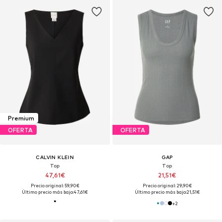
Premium
OFERTA
OFERTA
CALVIN KLEIN
GAP
Top
Top
47,61€
21,51€
Precio original: 59,90€
Precio original: 29,90€
Último precio más bajo:
47,61€
Último precio más bajo:
21,51€
+
2