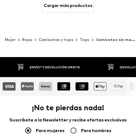
Cargar más productos
Mujer
Ropa
Camisetas y tops
Tops
Camisetas sin mangas
DEVOLUCIONES HASTA 30 DÍAS
P
¡No te pierdas nada!
Suscríbete a la Newsletter y recibe ofertas exclusivas
Para mujeres
Para hombres