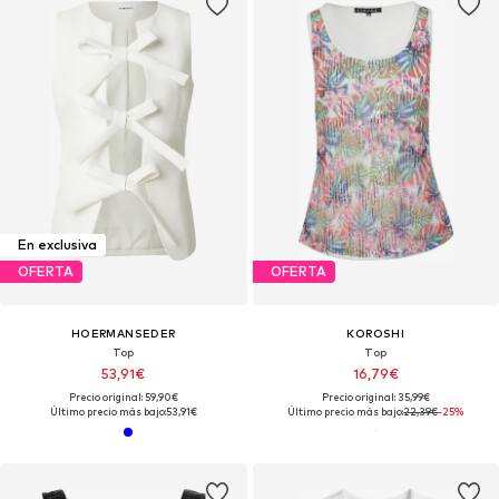
En exclusiva
OFERTA
OFERTA
HOERMANSEDER
KOROSHI
Top
Top
53,91€
16,79€
Precio original: 59,90€
Precio original: 35,99€
Último precio más bajo:
53,91€
Último precio más bajo:
22,39€
-25%