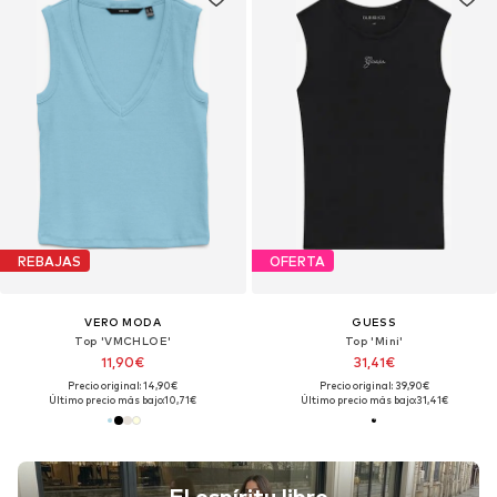
REBAJAS
OFERTA
VERO MODA
GUESS
Top 'VMCHLOE'
Top 'Mini'
11,90€
31,41€
Precio original: 14,90€
Precio original: 39,90€
Último precio más bajo:
10,71€
Último precio más bajo:
31,41€
El espíritu libre