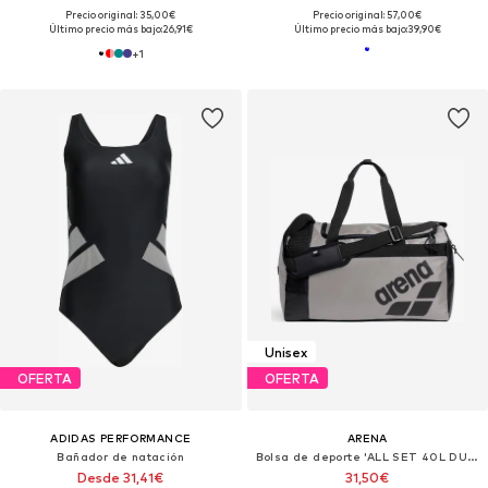
Precio original: 35,00€
Precio original: 57,00€
Último precio más bajo:
26,91€
Último precio más bajo:
39,90€
+
1
Unisex
OFERTA
OFERTA
ADIDAS PERFORMANCE
ARENA
Bañador de natación
Bolsa de deporte 'ALL SET 40L DUFFLE'
Desde 31,41€
31,50€