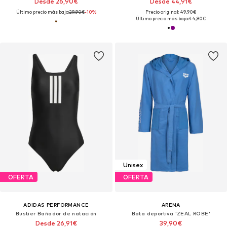
Desde 26,90€
Desde 44,91€
Último precio más bajo:
29,90€
-10%
Precio original: 49,90€
Último precio más bajo:
44,90€
Unisex
OFERTA
OFERTA
ADIDAS PERFORMANCE
ARENA
Bustier Bañador de natación
Bata deportiva 'ZEAL ROBE'
Desde 26,91€
39,90€