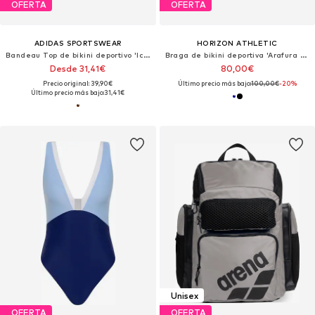
OFERTA
OFERTA
ADIDAS SPORTSWEAR
HORIZON ATHLETIC
Bandeau Top de bikini deportivo 'Iconisea'
Braga de bikini deportiva 'Arafura Bikini Bottom Luna'
Desde 31,41€
80,00€
Precio original: 39,90€
Último precio más bajo:
100,00€
-20%
Último precio más bajo:
31,41€
Unisex
OFERTA
OFERTA