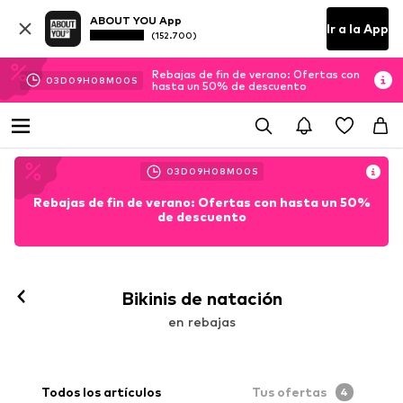
ABOUT YOU App
Ir a la App
(152.700)
Rebajas de fin de verano: Ofertas con
03
D
09
H
07
M
57
S
hasta un 50% de descuento
03
D
09
H
07
M
57
S
Rebajas de fin de verano: Ofertas con hasta un 50%
de descuento
Bikinis de natación
en rebajas
Todos los artículos
Tus ofertas
4