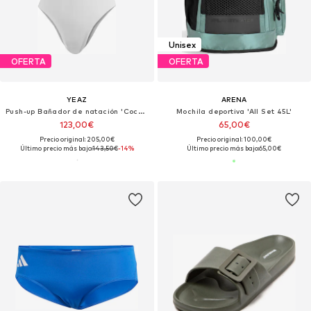
Unisex
OFERTA
OFERTA
YEAZ
ARENA
Push-up Bañador de natación 'Coccaro'
Mochila deportiva 'All Set 45L'
123,00€
65,00€
Precio original: 205,00€
Precio original: 100,00€
Último precio más bajo:
143,50€
-14%
Último precio más bajo:
65,00€