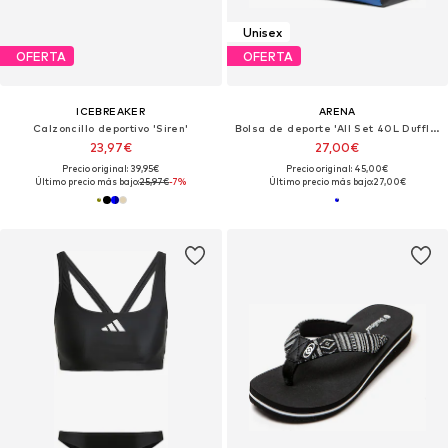
Unisex
OFERTA
OFERTA
ICEBREAKER
ARENA
Calzoncillo deportivo 'Siren'
Bolsa de deporte 'All Set 40L Duffle'
23,97€
27,00€
Precio original: 39,95€
Precio original: 45,00€
Último precio más bajo:
25,97€
-7%
Último precio más bajo:
27,00€