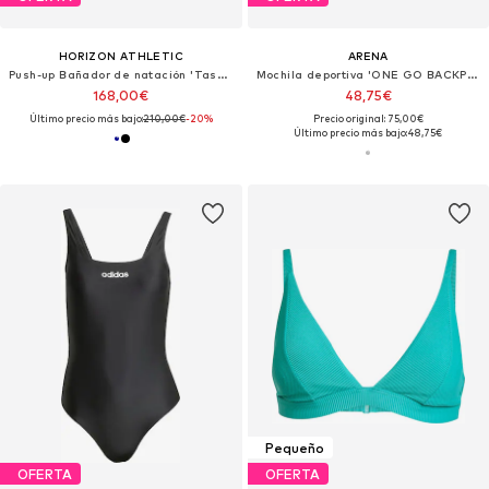
HORIZON ATHLETIC
ARENA
Push-up Bañador de natación 'Tasman One Piece Luna'
Mochila deportiva 'ONE GO BACKPACK 45L'
168,00€
48,75€
Último precio más bajo:
210,00€
-20%
Precio original: 75,00€
Último precio más bajo:
48,75€
Pequeño
OFERTA
OFERTA