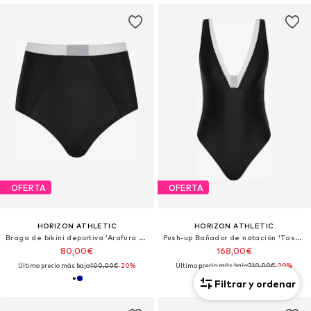
OFERTA
OFERTA
HORIZON ATHLETIC
HORIZON ATHLETIC
Braga de bikini deportiva 'Arafura Bikini Bottom Luna'
Push-up Bañador de natación 'Tasman One Piece Luna'
80,00€
168,00€
Último precio más bajo:
100,00€
-20%
Último precio más bajo:
210,00€
-20%
Filtrar y ordenar