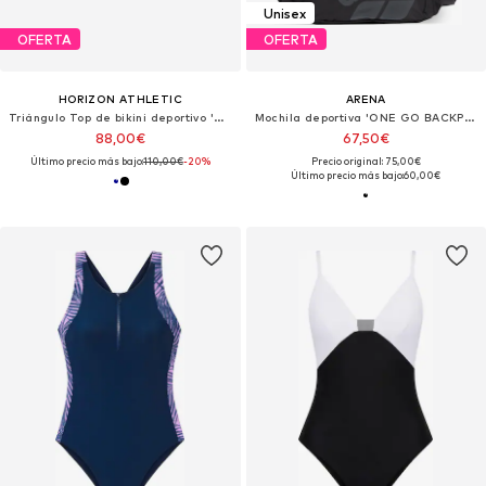
Unisex
OFERTA
OFERTA
HORIZON ATHLETIC
ARENA
Triángulo Top de bikini deportivo 'Timor Bikini Top Luna'
Mochila deportiva 'ONE GO BACKPACK 45L'
88,00€
67,50€
Último precio más bajo:
110,00€
-20%
Precio original: 75,00€
Último precio más bajo:
60,00€