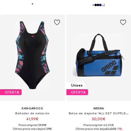
+
2
Unisex
OFERTA
OFERTA
KANGAROOS
ARENA
Bañador de natación
Bolsa de deporte 'ALL SET DUFFLE 25L'
41,99€
30,00€
Precio original: 59,99€
Precio original: 40,00€
Último precio más bajo:
41,99€
Último precio más bajo:
34,00€
-11%