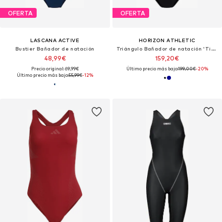
OFERTA
OFERTA
LASCANA ACTIVE
HORIZON ATHLETIC
Bustier Bañador de natación
Triángulo Bañador de natación 'Timor One Piece Luna'
48,99€
159,20€
Precio original: 69,99€
Último precio más bajo:
199,00€
-20%
Último precio más bajo:
55,99€
-12%