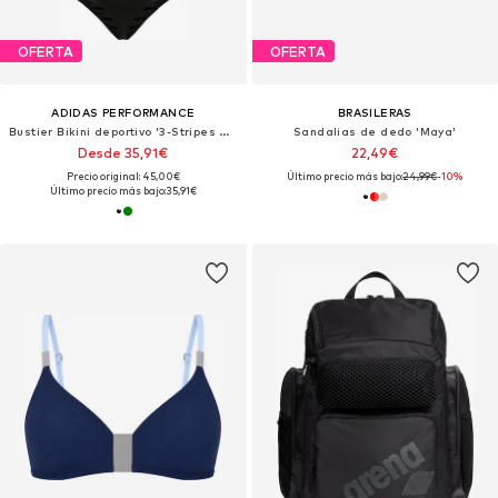
OFERTA
OFERTA
ADIDAS PERFORMANCE
BRASILERAS
Bustier Bikini deportivo '3-Stripes V-Back'
Sandalias de dedo 'Maya'
Desde 35,91€
22,49€
Precio original: 45,00€
Último precio más bajo:
24,99€
-10%
Último precio más bajo:
35,91€