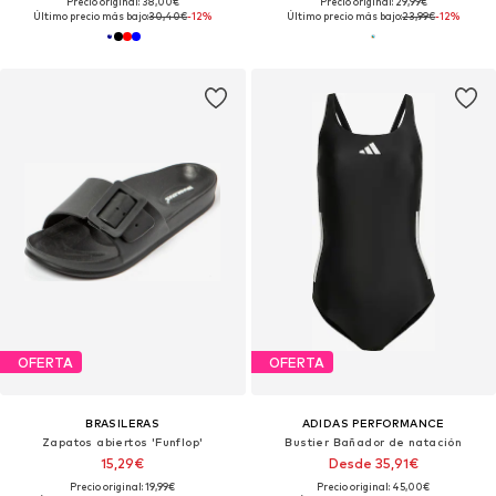
Precio original: 38,00€
Precio original: 29,99€
Último precio más bajo:
30,40€
-12%
Último precio más bajo:
23,99€
-12%
OFERTA
OFERTA
BRASILERAS
ADIDAS PERFORMANCE
Zapatos abiertos 'Funflop'
Bustier Bañador de natación
15,29€
Desde 35,91€
Precio original: 19,99€
Precio original: 45,00€