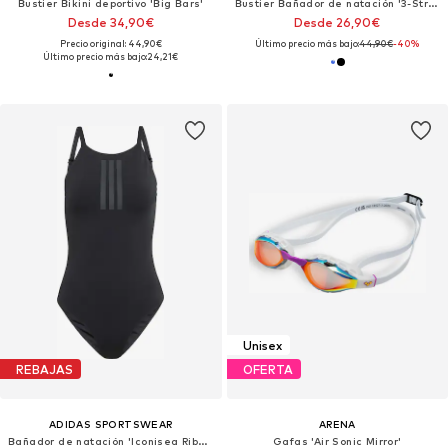
Bustier Bikini deportivo 'Big Bars'
Bustier Bañador de natación '3-Stripes U-back'
Desde 34,90€
Desde 26,90€
Precio original: 44,90€
Último precio más bajo:
44,90€
-40%
Último precio más bajo:
24,21€
Unisex
REBAJAS
OFERTA
ADIDAS SPORTSWEAR
ARENA
Bañador de natación 'Iconisea Ribbed Padded Thin Straps'
Gafas 'Air Sonic Mirror'