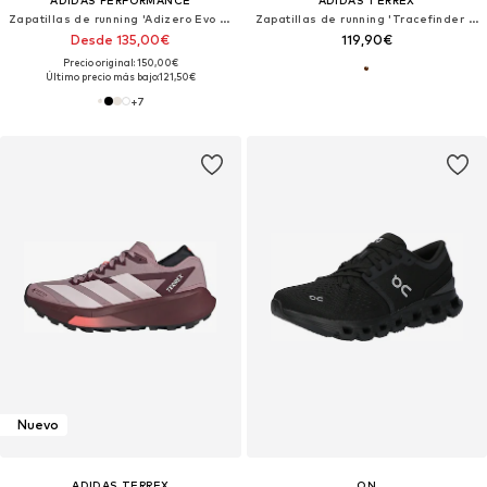
Zapatillas de running 'Adizero Evo SL'
Zapatillas de running 'Tracefinder Plus GORE-TEX®'
Desde 135,00€
119,90€
Precio original: 150,00€
Último precio más bajo:
121,50€
+
7
Nuevo
ADIDAS TERREX
ON