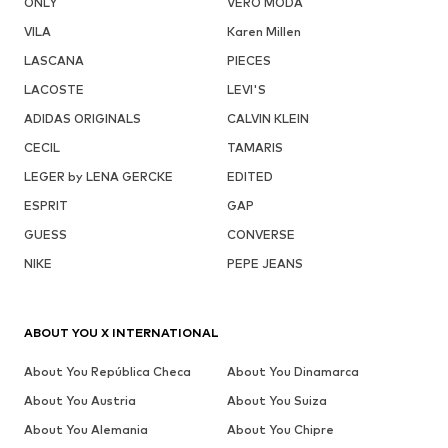
ONLY
VERO MODA
VILA
Karen Millen
LASCANA
PIECES
LACOSTE
LEVI'S
ADIDAS ORIGINALS
CALVIN KLEIN
CECIL
TAMARIS
LEGER by LENA GERCKE
EDITED
ESPRIT
GAP
GUESS
CONVERSE
NIKE
PEPE JEANS
ABOUT YOU X INTERNATIONAL
About You República Checa
About You Dinamarca
About You Austria
About You Suiza
About You Alemania
About You Chipre