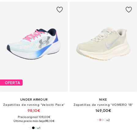
OFERTA
UNDER ARMOUR
NIKE
Zapatillas de running 'Velociti Pace'
Zapatillas de running 'VOMERO 18'
98,10€
149,00€
Precio original: 109,00€
+
2
Último precio más bajo:
98,10€
+
1