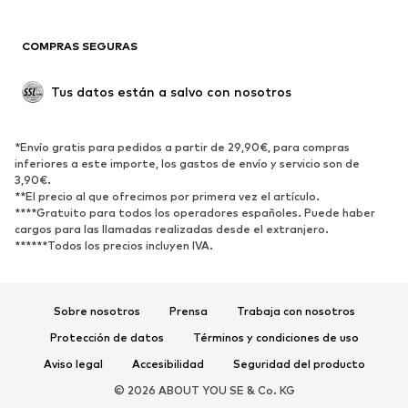
Blazers
Jumpsuits y monos
COMPRAS SEGURAS
Tallas grandes
Ropa de maternidad
Ocasiones
Exclusivo
Tus datos están a salvo con nosotros
Reciclado
ZAPATOS
*Envío gratis para pedidos a partir de 29,90€, para compras
inferiores a este importe, los gastos de envío y servicio son de
3,90€.
Nuevo
Tendencia
**El precio al que ofrecimos por primera vez el artículo.
Zapatillas de deporte
Botines
****Gratuito para todos los operadores españoles. Puede haber
cargos para las llamadas realizadas desde el extranjero.
Zapatos de tacón y plataforma
Botas
******Todos los precios incluyen IVA.
Sandalias
Zapatos bajos
Zapatos deportivos
Bailarinas
Sobre nosotros
Prensa
Trabaja con nosotros
Mules
Zapatillas de casa
Protección de datos
Términos y condiciones de uso
Exclusivo
Aviso legal
Accesibilidad
Seguridad del producto
DEPORTE
© 2026 ABOUT YOU SE & Co. KG