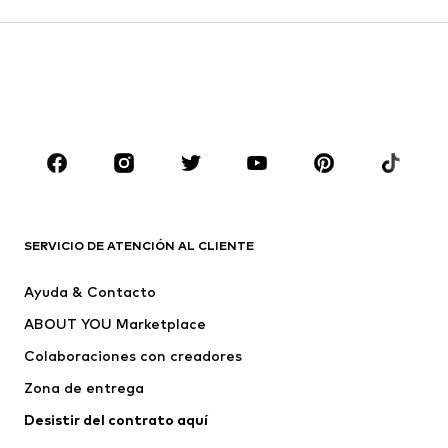
Faldas
Blusas y camisas
Sudaderas y sudaderas con
Blazers
capucha
Ropa de baño
Jumpsuits y monos
Tallas grandes
Ropa de maternidad
Zapatos
Deporte
Complementos
Premium
ROPA
SERVICIO DE ATENCIÓN AL CLIENTE
Nuevo
Tendencia
Ayuda & Contacto
Vestidos
Jeans
ABOUT YOU Marketplace
Camisetas y tops
Pantalones
Colaboraciones con creadores
Chaquetas
Jerséis y punto
Zona de entrega
Ropa interior
Blusas y camisas
Abrigos
Faldas
Desistir del contrato aquí 
Ropa de baño
Sudaderas