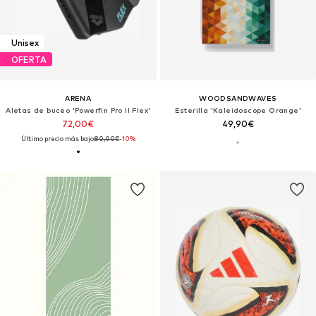
Unisex
OFERTA
ARENA
WOODSANDWAVES
Aletas de buceo 'Powerfin Pro II Flex'
Esterilla 'Kaleidoscope Orange'
72,00€
49,90€
Último precio más bajo:
80,00€
-10%