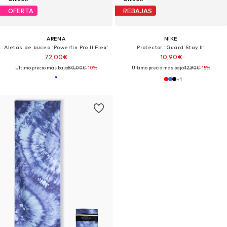
OFERTA
REBAJAS
ARENA
NIKE
Aletas de buceo 'Powerfin Pro II Flex'
Protector 'Guard Stay II'
72,00€
10,90€
Último precio más bajo:
80,00€
-10%
Último precio más bajo:
12,90€
-15%
+
1