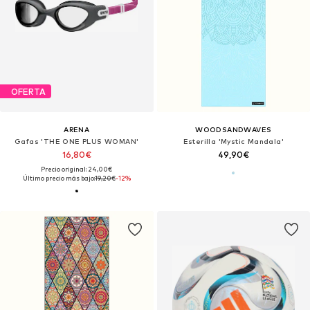
OFERTA
ARENA
WOODSANDWAVES
Gafas 'THE ONE PLUS WOMAN'
Esterilla 'Mystic Mandala'
16,80€
49,90€
Precio original: 24,00€
Último precio más bajo:
19,20€
-12%