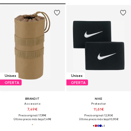
Unisex
Unisex
OFERTA
OFERTA
BRANDIT
NIKE
Accesorio
Protector
7,49€
11,61€
Precio original: 17,99€
Precio original: 12,90€
Último precio más bajo:
7,49€
Último precio más bajo:
10,90€
+
1