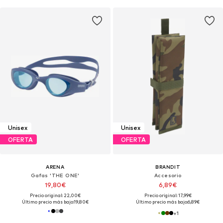
Unisex
Unisex
OFERTA
OFERTA
ARENA
BRANDIT
Gafas 'THE ONE'
Accesorio
19,80€
6,89€
Precio original: 22,00€
Precio original: 17,99€
Último precio más bajo:
19,80€
Último precio más bajo:
6,89€
+
1