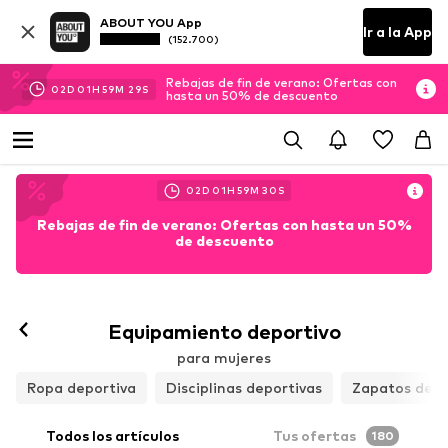
ABOUT YOU App
Ir a la App
(152.700)
Rebajas de fin de verano: Ofertas con
02
D
01
H
59
M
29
S
hasta un 50% de descuento
02
D
01
H
59
M
29
S
Rebajas de fin de verano: Ofertas con hasta un 50%
de descuento
Equipamiento deportivo
para mujeres
Ropa deportiva
Disciplinas deportivas
Zapatos depo
Todos los artículos
Tus ofertas
180