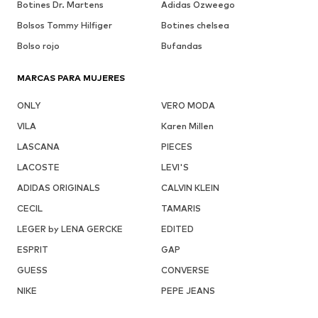
Botines Dr. Martens
Adidas Ozweego
Bolsos Tommy Hilfiger
Botines chelsea
Bolso rojo
Bufandas
MARCAS PARA MUJERES
ONLY
VERO MODA
VILA
Karen Millen
LASCANA
PIECES
LACOSTE
LEVI'S
ADIDAS ORIGINALS
CALVIN KLEIN
CECIL
TAMARIS
LEGER by LENA GERCKE
EDITED
ESPRIT
GAP
GUESS
CONVERSE
NIKE
PEPE JEANS