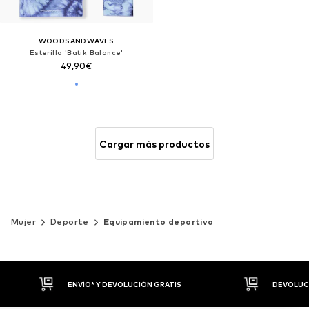
WOODSANDWAVES
Esterilla 'Batik Balance'
49,90€
Cargar más productos
Mujer
Deporte
Equipamiento deportivo
DEVOLUCIONES HASTA 30 DÍAS
P