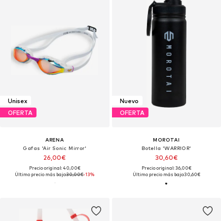
Unisex
Nuevo
OFERTA
OFERTA
ARENA
MOROTAI
Gafas 'Air Sonic Mirror'
Botella 'WARRIOR'
26,00€
30,60€
Precio original: 40,00€
Precio original: 36,00€
Último precio más bajo:
30,00€
-13%
Último precio más bajo:
30,60€