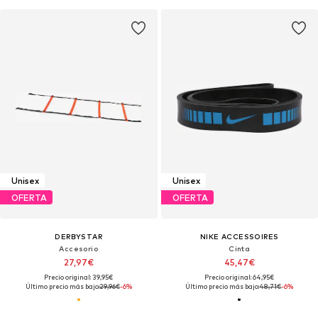
Unisex
Unisex
OFERTA
OFERTA
DERBYSTAR
NIKE ACCESSOIRES
Accesorio
Cinta
27,97€
45,47€
Precio original: 39,95€
Precio original: 64,95€
Último precio más bajo:
29,96€
-6%
Último precio más bajo:
48,71€
-6%