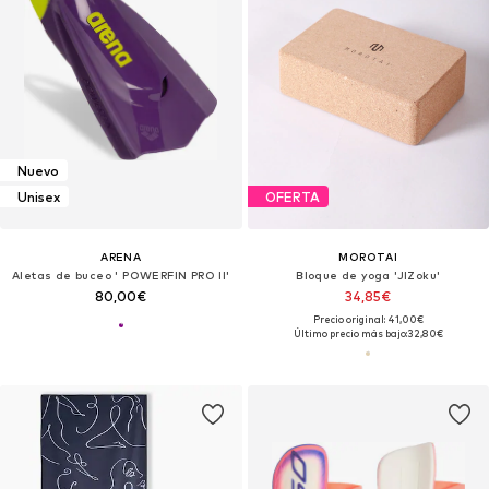
Nuevo
Unisex
OFERTA
ARENA
MOROTAI
Aletas de buceo ' POWERFIN PRO II'
Bloque de yoga 'JIZoku'
80,00€
34,85€
Precio original: 41,00€
Último precio más bajo:
32,80€