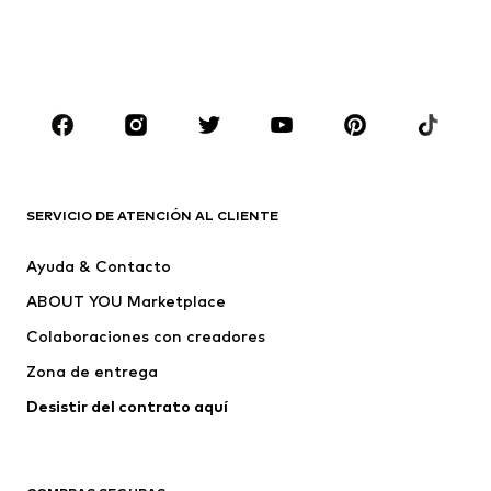
capucha
Ropa de baño
Jumpsuits y monos
Tallas grandes
Ropa de maternidad
Zapatos
Deporte
Complementos
Premium
ROPA
SERVICIO DE ATENCIÓN AL CLIENTE
Nuevo
Tendencia
Ayuda & Contacto
Vestidos
Jeans
ABOUT YOU Marketplace
Camisetas y tops
Pantalones
Colaboraciones con creadores
Chaquetas
Jerséis y punto
Zona de entrega
Ropa interior
Blusas y camisas
Abrigos
Faldas
Desistir del contrato aquí 
Ropa de baño
Sudaderas
Blazers
Jumpsuits y monos