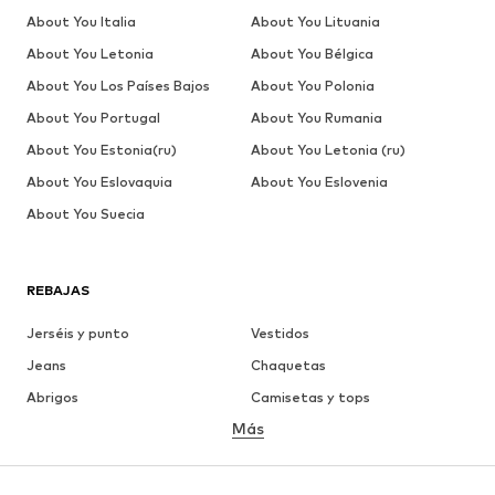
About You Italia
About You Lituania
About You Letonia
About You Bélgica
About You Los Países Bajos
About You Polonia
About You Portugal
About You Rumania
About You Estonia(ru)
About You Letonia (ru)
About You Eslovaquia
About You Eslovenia
About You Suecia
REBAJAS
Jerséis y punto
Vestidos
Jeans
Chaquetas
Abrigos
Camisetas y tops
Más
Pantalones
Ropa interior
Faldas
Blusas y camisas
Sudaderas y sudaderas con
Blazers