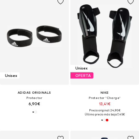
Unisex
Unisex
OFERTA
ADIDAS ORIGINALS
NIKE
Protector
Protector 'Charge'
6,90€
13,41€
Precio original: 24,90€
Último precio más bajo:
7,45€