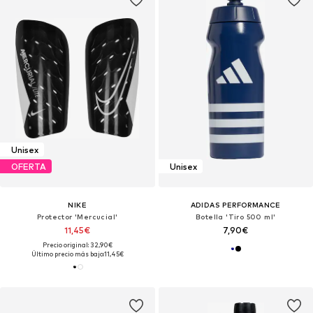
Unisex
OFERTA
Unisex
NIKE
ADIDAS PERFORMANCE
Protector 'Mercucial'
Botella 'Tiro 500 ml'
11,45€
7,90€
Precio original: 32,90€
Último precio más bajo:
11,45€