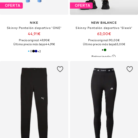
OFERTA
OFERTA
NIKE
NEW BALANCE
Skinny Pantalón deportivo 'ONE'
Skinny Pantalón deportivo 'Sleek'
44,91€
63,00€
Precio original: 49,90€
Precio original: 90,00€
Último precio más bajo:
44,91€
Último precio más bajo:
63,00€
+
2