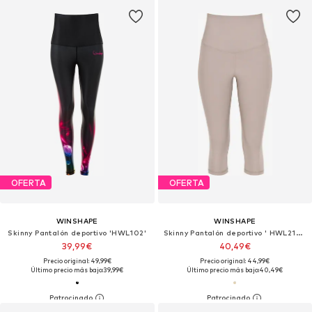
OFERTA
OFERTA
WINSHAPE
WINSHAPE
Skinny Pantalón deportivo 'HWL102'
Skinny Pantalón deportivo ' HWL217C '
39,99€
40,49€
Precio original: 49,99€
Precio original: 44,99€
Último precio más bajo:
39,99€
Último precio más bajo:
40,49€