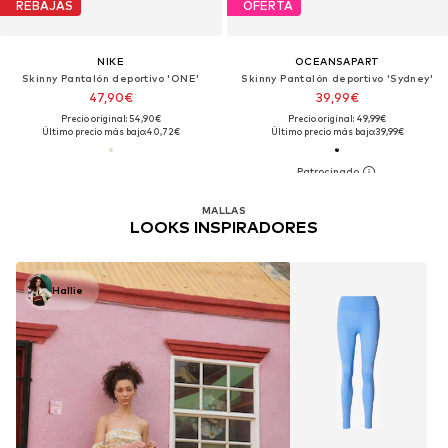
REBAJAS
OFERTA
NIKE
OCEANSAPART
Skinny Pantalón deportivo 'ONE'
Skinny Pantalón deportivo 'Sydney'
47,90€
39,99€
Precio original: 54,90€
Precio original: 49,99€
Último precio más bajo:
40,72€
Último precio más bajo:
39,99€
MALLAS
LOOKS INSPIRADORES
Hallie