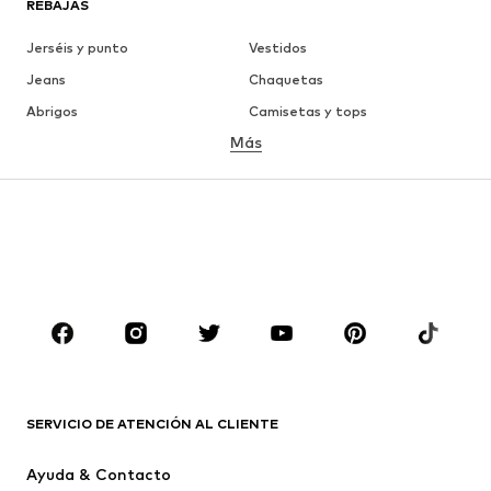
REBAJAS
Jerséis y punto
Vestidos
Jeans
Chaquetas
Abrigos
Camisetas y tops
Más
Pantalones
Ropa interior
Faldas
Blusas y camisas
Sudaderas y sudaderas con
Blazers
capucha
Ropa de baño
Jumpsuits y monos
Tallas grandes
Ropa de maternidad
Zapatos
Deporte
Complementos
Premium
ROPA
SERVICIO DE ATENCIÓN AL CLIENTE
Nuevo
Tendencia
Ayuda & Contacto
Vestidos
Jeans