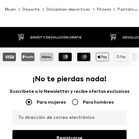
Mujer
Deporte
Disciplinas deportivas
Fitness
Pantalones
DEVOLUCIONES HASTA 30 DÍAS
P
¡No te pierdas nada!
Suscríbete a la Newsletter y recibe ofertas exclusivas
Para mujeres
Para hombres
Tu dirección de correo electrónico
Registrarse