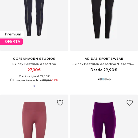
Premium
OFERTA
COPENHAGEN STUDIOS
ADIDAS SPORTSWEAR
Skinny Pantalón deportivo
Skinny Pantalón deportivo 'Essentials'
27,30€
Desde 29,90€
Precio original: 69,00€
+
6
Último precio más bajo:
33,15€
-17%