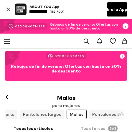
ABOUT YOU App
Ir a la App
(152.700)
Rebajas de fin de verano: Ofertas con
02
D
08
H
07
M
12
S
hasta un 50% de descuento
02
D
08
H
07
M
12
S
Rebajas de fin de verano: Ofertas con hasta un 50%
de descuento
Mallas
para mujeres
Shorts
Pantalones largos
Mallas
Pantalones 3/4
Todos los artículos
Tus ofertas
363