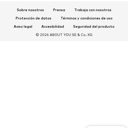
Zapatos deportivos
Bailarinas
Sobre nosotros
Prensa
Trabaja con nosotros
Mules
Zapatillas de casa
Protección de datos
Términos y condiciones de uso
Exclusivo
Aviso legal
Accesibilidad
Seguridad del producto
DEPORTE
© 2026 ABOUT YOU SE & Co. KG
Ropa deportiva
Disciplinas deportivas
Zapatos deportivos
Mochilas deportivas y bolsos
Complementos deportivos
COMPLEMENTOS
Nuevo
Bolsos y mochilas
Joyería
Chales y pañuelos
Sombreros y gorros
Cinturones
Carteras y estuches
Gafas de sol
Relojes
Accesorios para el hogar
Accesorios para el pelo
Guantes