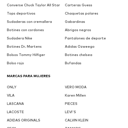
Converse Chuck Taylor All Star
Carteras Guess
Tops deportivos
Chaquetas polares
Sudaderas con cremallera
Gabardinas
Botines con cordones
Abrigos negros
Sudadera Nike
Pantalones de deporte
Botines Dr. Martens
Adidas Ozweego
Bolsos Tommy Hilfiger
Botines chelsea
Bolso rojo
Bufandas
MARCAS PARA MUJERES
ONLY
VERO MODA
VILA
Karen Millen
LASCANA
PIECES
LACOSTE
LEVI'S
ADIDAS ORIGINALS
CALVIN KLEIN