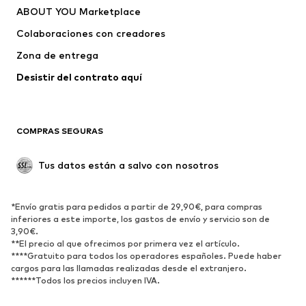
ABOUT YOU Marketplace
Camisetas y tops
Pantalones
Colaboraciones con creadores
Chaquetas
Jerséis y punto
Zona de entrega
Ropa interior
Blusas y camisas
Abrigos
Faldas
Desistir del contrato aquí 
Ropa de baño
Sudaderas
Blazers
Jumpsuits y monos
COMPRAS SEGURAS
Tallas grandes
Ropa de maternidad
Ocasiones
Exclusivo
Tus datos están a salvo con nosotros
Reciclado
ZAPATOS
*Envío gratis para pedidos a partir de 29,90€, para compras
inferiores a este importe, los gastos de envío y servicio son de
3,90€.
Nuevo
Tendencia
**El precio al que ofrecimos por primera vez el artículo.
Zapatillas de deporte
Botines
****Gratuito para todos los operadores españoles. Puede haber
cargos para las llamadas realizadas desde el extranjero.
Zapatos de tacón y plataforma
Botas
******Todos los precios incluyen IVA.
Sandalias
Zapatos bajos