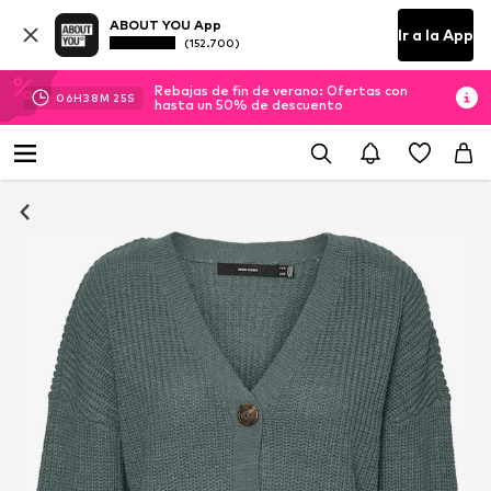
ABOUT YOU App
Ir a la App
(152.700)
Rebajas de fin de verano: Ofertas con
06
H
38
M
25
S
hasta un 50% de descuento