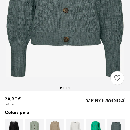
24,90€
24,90€
IVA incl.
IVA incl.
Color
:
pino