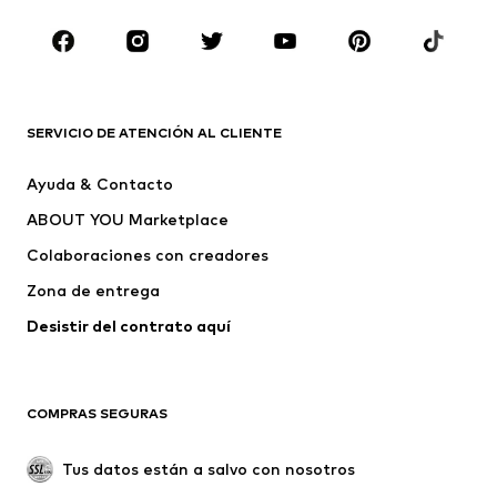
Tallas grandes
Ropa de maternidad
Zapatos
Deporte
Complementos
Premium
ROPA
SERVICIO DE ATENCIÓN AL CLIENTE
Nuevo
Tendencia
Ayuda & Contacto
Vestidos
Jeans
ABOUT YOU Marketplace
Camisetas y tops
Pantalones
Colaboraciones con creadores
Chaquetas
Jerséis y punto
Zona de entrega
Ropa interior
Blusas y camisas
Abrigos
Faldas
Desistir del contrato aquí 
Ropa de baño
Sudaderas
Blazers
Jumpsuits y monos
COMPRAS SEGURAS
Tallas grandes
Ropa de maternidad
Ocasiones
Exclusivo
Tus datos están a salvo con nosotros
Reciclado