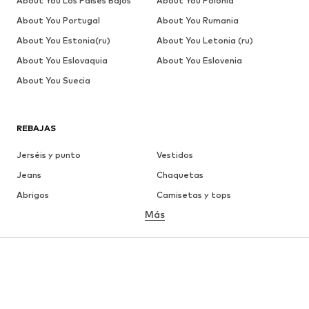
About You Los Países Bajos
About You Polonia
About You Portugal
About You Rumania
About You Estonia(ru)
About You Letonia (ru)
About You Eslovaquia
About You Eslovenia
About You Suecia
REBAJAS
Jerséis y punto
Vestidos
Jeans
Chaquetas
Abrigos
Camisetas y tops
Más
Pantalones
Ropa interior
Faldas
Blusas y camisas
Sudaderas y sudaderas con
Blazers
capucha
Ropa de baño
Jumpsuits y monos