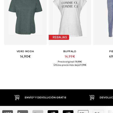
REBAJAS
VERO MODA
BUFFALO
PI
14,90€
14,99€
49
Precio original: 19,99€
Último precio más bajo:
11,99€
DEVOLUCIONES HASTA 30 DÍAS
P