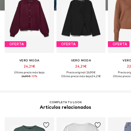
OFERTA
OFERTA
OFERTA
VERO MODA
VERO MODA
VER
24,21€
24,21€
22
Último precio más bajo:
Precio original: 26,90€
Precio ori
26,90€
-10%
Último precio más bajo:
24,21€
Último precio
COMPLETA TU LOOK
Artículos relacionados