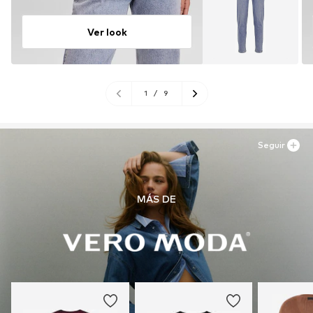
Ver look
1
/
9
Seguir
MÁS DE