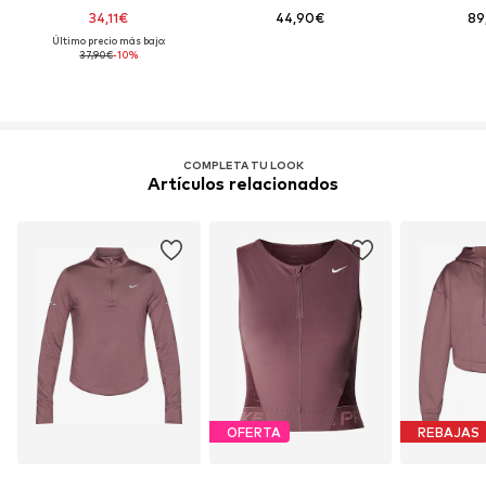
34,11€
44,90€
89
Último precio más bajo:
37,90€
-10%
COMPLETA TU LOOK
Artículos relacionados
OFERTA
REBAJAS