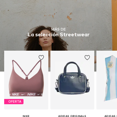
MÁS DE
La selección Streetwear
OFERTA
NIKE
ADIDAS ORIGINALS
ADIDAS 