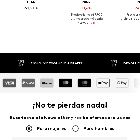
NIKE
NIKE
N
69,90€
38,61€
74
Precio original: 47,90€
Precio ori
Último precio más bajo:
Último precio
42,90€
-10%
ENVÍO* Y DEVOLUCIÓN GRATIS
DEVOLUCI
¡No te pierdas nada!
Suscríbete a la Newsletter y recibe ofertas exclusivas
Para mujeres
Para hombres