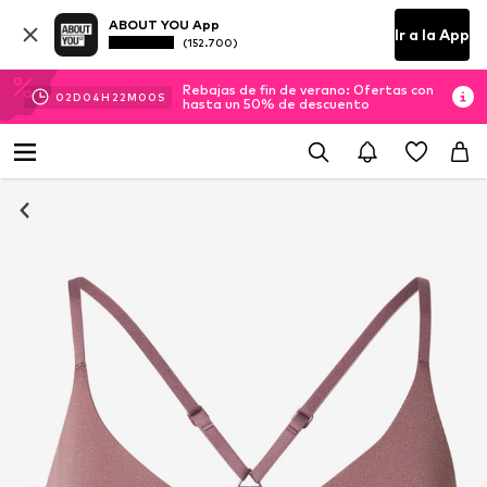
ABOUT YOU App
Ir a la App
(152.700)
Rebajas de fin de verano: Ofertas con
02
D
04
H
22
M
00
S
hasta un 50% de descuento