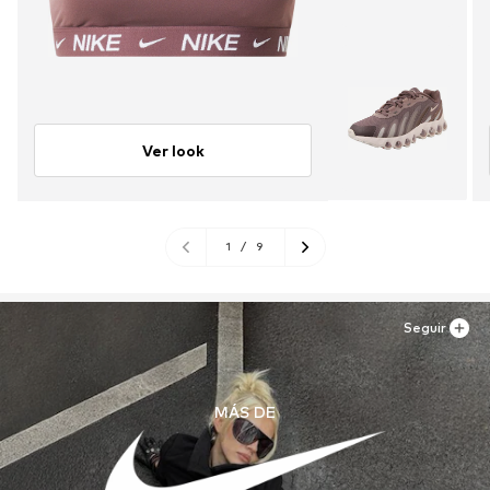
Ver look
1
/
9
Seguir
MÁS DE