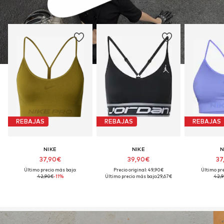
REBAJAS
REBAJAS
REBAJAS
NIKE
NIKE
N
37,90€
39,90€
37
Último precio más bajo:
Precio original: 49,90€
Último pre
42,90€
-11%
Último precio más bajo:
29,67€
42,