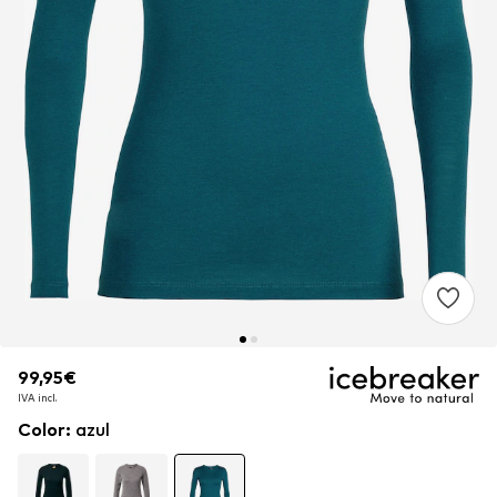
99,95€
99,95€
IVA incl.
IVA incl.
Color
:
azul