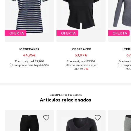
OFERTA
OFERTA
OFERTA
ICEBREAKER
ICEBREAKER
ICEB
44,95€
53,97€
67
Precio original: 89,90€
Precio original: 89,95€
Precio ori
Último precio más bajo:
44,95€
Último precio más bajo:
Último pre
58,47€
-7%
76,
COMPLETA TU LOOK
Artículos relacionados