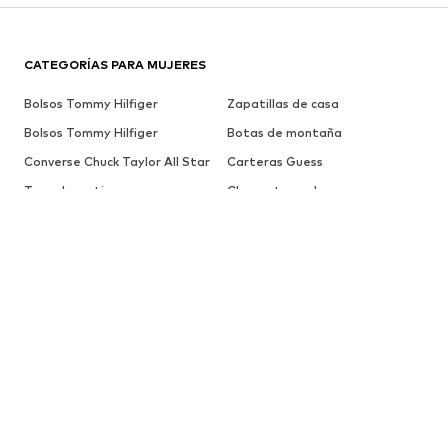
CATEGORÍAS PARA MUJERES
Bolsos Tommy Hilfiger
Zapatillas de casa
Bolsos Tommy Hilfiger
Botas de montaña
Converse Chuck Taylor All Star
Carteras Guess
Tops deportivos
Chaquetas polares
Sudaderas con cremallera
Gabardinas
Botines con cordones
Abrigos negros
Sudadera Nike
Pantalones de deporte
Botines Dr. Martens
Adidas Ozweego
Bolsos Tommy Hilfiger
Botines chelsea
Bolso rojo
Bufandas
MARCAS PARA MUJERES