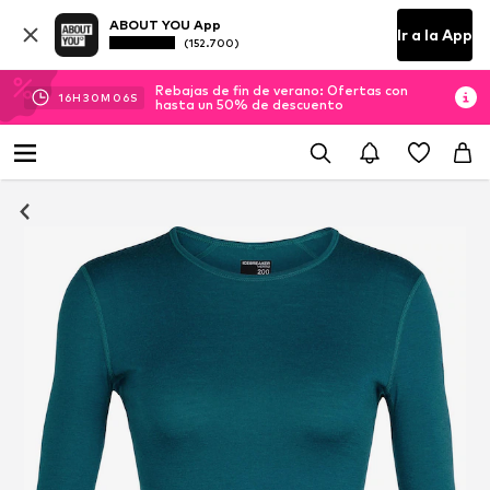
ABOUT YOU App
Ir a la App
(152.700)
Rebajas de fin de verano: Ofertas con
16
H
30
M
05
S
hasta un 50% de descuento