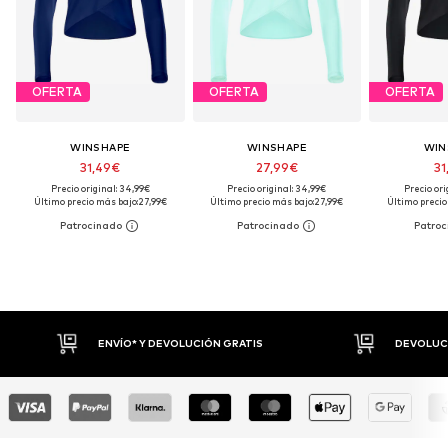
OFERTA
OFERTA
OFERTA
WINSHAPE
WINSHAPE
WIN
31,49€
27,99€
31
Precio original: 34,99€
Precio original: 34,99€
Precio ori
Último precio más bajo:
27,99€
Último precio más bajo:
27,99€
Último precio
DEVOLUCIONES HASTA 30 DÍAS
P