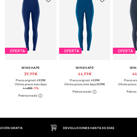
OFERTA
OFERTA
OFERTA
WINSHAPE
WINSHAPE
WIN
39,99€
44,99€
44
Precio original: 49,99€
Precio original: 49,99€
Precio ori
Último precio más bajo:
Último precio más bajo:
39,99€
Último precio
44,99€
-11%
DEVOLUCIONES HASTA 30 DÍAS
P