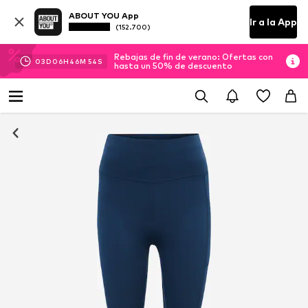
ABOUT YOU App
Ir a la App
(152.700)
Rebajas de fin de verano: Ofertas con
03
D
06
H
46
M
53
S
hasta un 50% de descuento