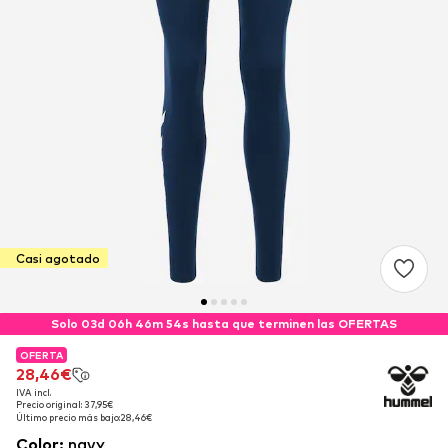
Casi agotado
Solo 03d 06h 46m 53s hasta que terminen las OFERTAS
OFERTA
OFERTA
28,46€
28,46€
IVA incl.
IVA incl.
Precio original: 37,95€
Precio original: 37,95€
Último precio más bajo:
Último precio más bajo:
28,46€
28,46€
Color
:
navy