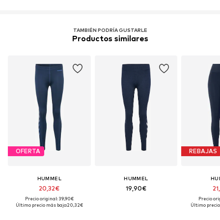
Funciones: Regulador de la humedad
Funciones: Secado rápido
TAMBIÉN PODRÍA GUSTARLE
Funciones: Adaptable/extensible
Productos similares
OFERTA
REBAJAS
HUMMEL
HUMMEL
HU
20,32€
19,90€
21
Precio original: 39,90€
Precio ori
Último precio más bajo:
20,32€
Último precio