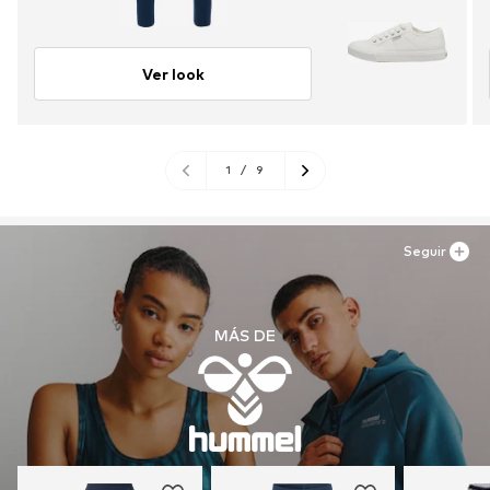
Ver look
1
/
9
Seguir
MÁS DE