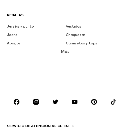
REBAJAS
Jerséis y punto
Vestidos
Jeans
Chaquetas
Abrigos
Camisetas y tops
Más
Pantalones
Ropa interior
Faldas
Blusas y camisas
Sudaderas y sudaderas con
Blazers
capucha
Ropa de baño
Jumpsuits y monos
Tallas grandes
Ropa de maternidad
Zapatos
Deporte
Complementos
Premium
ROPA
SERVICIO DE ATENCIÓN AL CLIENTE