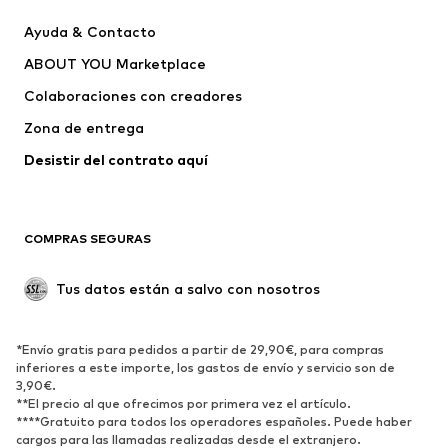
Nuevo
Tendencia
Ayuda & Contacto
Vestidos
Jeans
ABOUT YOU Marketplace
Camisetas y tops
Pantalones
Colaboraciones con creadores
Chaquetas
Jerséis y punto
Zona de entrega
Ropa interior
Blusas y camisas
Abrigos
Faldas
Desistir del contrato aquí 
Ropa de baño
Sudaderas
Blazers
Jumpsuits y monos
COMPRAS SEGURAS
Tallas grandes
Ropa de maternidad
Ocasiones
Exclusivo
Tus datos están a salvo con nosotros
Reciclado
ZAPATOS
*Envío gratis para pedidos a partir de 29,90€, para compras
inferiores a este importe, los gastos de envío y servicio son de
3,90€.
Nuevo
Tendencia
**El precio al que ofrecimos por primera vez el artículo.
Zapatillas de deporte
Botines
****Gratuito para todos los operadores españoles. Puede haber
cargos para las llamadas realizadas desde el extranjero.
Zapatos de tacón y plataforma
Botas