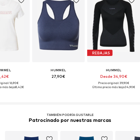
REBAJAS
UMMEL
HUMMEL
HUMMEL
,42€
27,90€
Desde 34,90€
iginal: 16,90€
Precio original: 39,90€
o más bajo:
8,42€
Último precio más bajo:
34,90€
TAMBIÉN PODRÍA GUSTARLE
Patrocinado por nuestras marcas