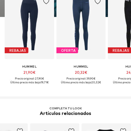
REBAJAS
OFERTA
REBAJAS
HUMMEL
HUMMEL
HU
21,90€
20,32€
24
Precio original: 27,90€
Precio original: 39,90€
Precio ori
Último precio más bajo:
19,71€
Último precio más bajo:
20,32€
Último precio
COMPLETA TU LOOK
Artículos relacionados