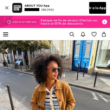
ABOUT YOU App
Ir a la App
(152.700)
Rebajas de fin de verano: Ofertas con
03
D
01
H
13
M
32
S
hasta un 50% de descuento