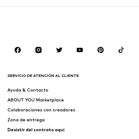
Faldas
Blusas y camisas
Sudaderas y sudaderas con
Blazers
capucha
Ropa de baño
Jumpsuits y monos
Tallas grandes
Ropa de maternidad
Zapatos
Deporte
Complementos
Premium
ROPA
SERVICIO DE ATENCIÓN AL CLIENTE
Nuevo
Tendencia
Ayuda & Contacto
Vestidos
Jeans
ABOUT YOU Marketplace
Camisetas y tops
Pantalones
Colaboraciones con creadores
Chaquetas
Jerséis y punto
Zona de entrega
Ropa interior
Blusas y camisas
Abrigos
Faldas
Desistir del contrato aquí 
Ropa de baño
Sudaderas