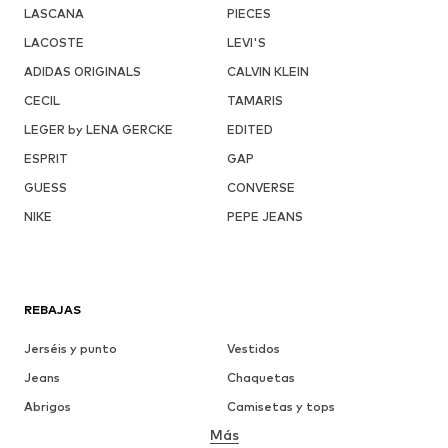
LASCANA
PIECES
LACOSTE
LEVI'S
ADIDAS ORIGINALS
CALVIN KLEIN
CECIL
TAMARIS
LEGER by LENA GERCKE
EDITED
ESPRIT
GAP
GUESS
CONVERSE
NIKE
PEPE JEANS
REBAJAS
Jerséis y punto
Vestidos
Jeans
Chaquetas
Abrigos
Camisetas y tops
Más
Pantalones
Ropa interior