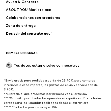
Ayuda & Contacto
Vestidos
Jeans
ABOUT YOU Marketplace
Camisetas y tops
Pantalones
Colaboraciones con creadores
Chaquetas
Jerséis y punto
Zona de entrega
Ropa interior
Blusas y camisas
Abrigos
Faldas
Desistir del contrato aquí 
Ropa de baño
Sudaderas
Blazers
Jumpsuits y monos
COMPRAS SEGURAS
Tallas grandes
Ropa de maternidad
Ocasiones
Exclusivo
Tus datos están a salvo con nosotros
Reciclado
ZAPATOS
*Envío gratis para pedidos a partir de 29,90€, para compras
inferiores a este importe, los gastos de envío y servicio son de
3,90€.
Nuevo
Tendencia
**El precio al que ofrecimos por primera vez el artículo.
Zapatillas de deporte
Botines
****Gratuito para todos los operadores españoles. Puede haber
cargos para las llamadas realizadas desde el extranjero.
Zapatos de tacón y plataforma
Botas
******Todos los precios incluyen IVA.
Sandalias
Zapatos bajos