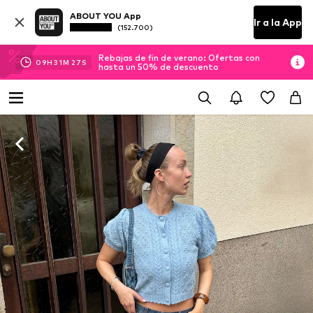
ABOUT YOU App
Ir a la App
(152.700)
Rebajas de fin de verano: Ofertas con
09
H
31
M
27
S
hasta un 50% de descuento