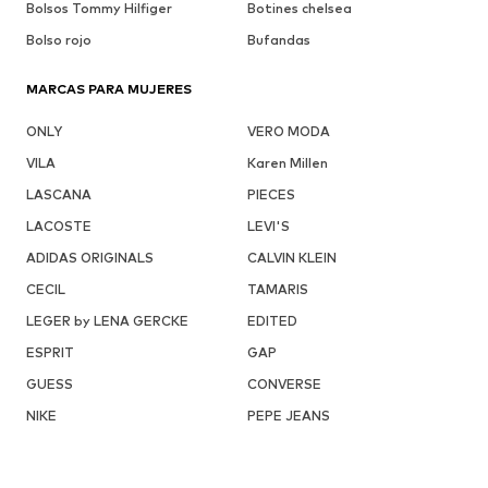
Bolsos Tommy Hilfiger
Botines chelsea
Bolso rojo
Bufandas
MARCAS PARA MUJERES
ONLY
VERO MODA
VILA
Karen Millen
LASCANA
PIECES
LACOSTE
LEVI'S
ADIDAS ORIGINALS
CALVIN KLEIN
CECIL
TAMARIS
LEGER by LENA GERCKE
EDITED
ESPRIT
GAP
GUESS
CONVERSE
NIKE
PEPE JEANS