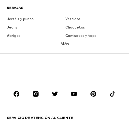
REBAJAS
Jerséis y punto
Vestidos
Jeans
Chaquetas
Abrigos
Camisetas y tops
Más
Pantalones
Ropa interior
Faldas
Blusas y camisas
Sudaderas y sudaderas con
Blazers
capucha
Ropa de baño
Jumpsuits y monos
Tallas grandes
Ropa de maternidad
Zapatos
Deporte
Complementos
Premium
ROPA
SERVICIO DE ATENCIÓN AL CLIENTE
Nuevo
Tendencia