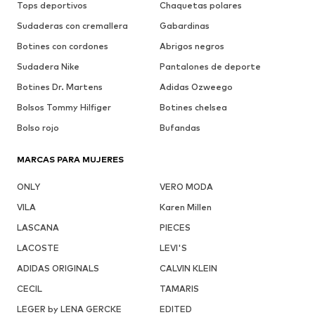
Tops deportivos
Chaquetas polares
Sudaderas con cremallera
Gabardinas
Botines con cordones
Abrigos negros
Sudadera Nike
Pantalones de deporte
Botines Dr. Martens
Adidas Ozweego
Bolsos Tommy Hilfiger
Botines chelsea
Bolso rojo
Bufandas
MARCAS PARA MUJERES
ONLY
VERO MODA
VILA
Karen Millen
LASCANA
PIECES
LACOSTE
LEVI'S
ADIDAS ORIGINALS
CALVIN KLEIN
CECIL
TAMARIS
LEGER by LENA GERCKE
EDITED