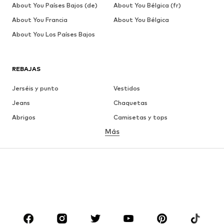
About You Países Bajos (de)
About You Bélgica (fr)
About You Francia
About You Bélgica
About You Los Países Bajos
REBAJAS
Jerséis y punto
Vestidos
Jeans
Chaquetas
Abrigos
Camisetas y tops
Más
Pantalones
Ropa interior
Faldas
Blusas y camisas
Sudaderas y sudaderas con
Blazers
capucha
Ropa de baño
Jumpsuits y monos
Tallas grandes
Ropa de maternidad
Zapatos
Deporte