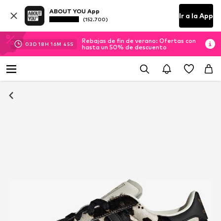
ABOUT YOU App
Ir a la App
(152.700)
Rebajas de fin de verano: Ofertas con
03
D
18
H
16
M
45
S
hasta un 50% de descuento