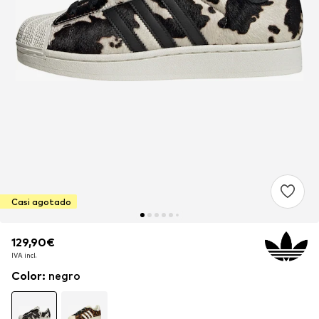
Casi agotado
129,90€
129,90€
IVA incl.
IVA incl.
Color
:
negro