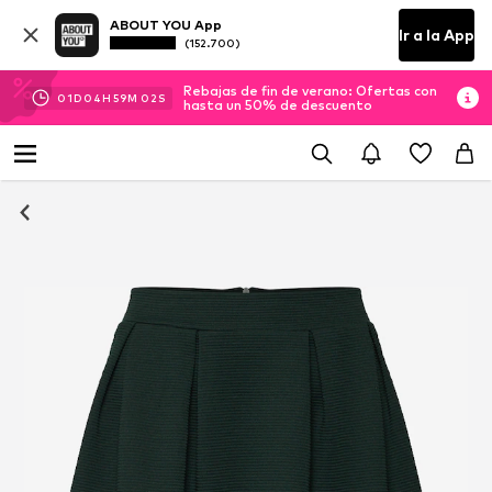
ABOUT YOU App
Ir a la App
(152.700)
Rebajas de fin de verano: Ofertas con
01
D
04
H
59
M
02
S
hasta un 50% de descuento