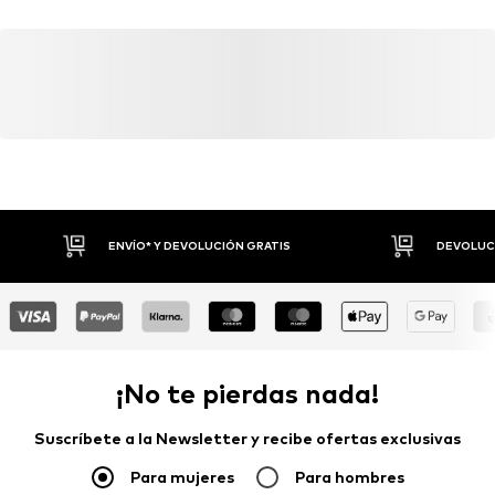
No utilizar lejía
DE
Lavado en programa corto a 30 ºC
www.aboutyou.com
ENVÍO* Y DEVOLUCIÓN GRATIS
DEVOLUCI
¡No te pierdas nada!
Suscríbete a la Newsletter y recibe ofertas exclusivas
Para mujeres
Para hombres