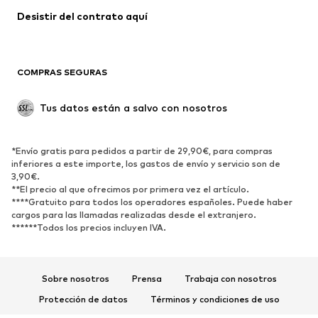
Abrigos
Faldas
Desistir del contrato aquí 
Ropa de baño
Sudaderas
Blazers
Jumpsuits y monos
COMPRAS SEGURAS
Tallas grandes
Ropa de maternidad
Ocasiones
Exclusivo
Tus datos están a salvo con nosotros
Reciclado
ZAPATOS
*Envío gratis para pedidos a partir de 29,90€, para compras
inferiores a este importe, los gastos de envío y servicio son de
3,90€.
Nuevo
Tendencia
**El precio al que ofrecimos por primera vez el artículo.
Zapatillas de deporte
Botines
****Gratuito para todos los operadores españoles. Puede haber
cargos para las llamadas realizadas desde el extranjero.
Zapatos de tacón y plataforma
Botas
******Todos los precios incluyen IVA.
Sandalias
Zapatos bajos
Zapatos deportivos
Bailarinas
Sobre nosotros
Prensa
Trabaja con nosotros
Mules
Zapatillas de casa
Protección de datos
Términos y condiciones de uso
Exclusivo