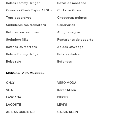
Bolsos Tommy Hilfiger
Botas de montaña
Converse Chuck Taylor All Star
Carteras Guess
Tops deportivos
Chaquetas polares
Sudaderas con cremallera
Gabardinas
Botines con cordones
Abrigos negros
Sudadera Nike
Pantalones de deporte
Botines Dr. Martens
Adidas Ozweego
Bolsos Tommy Hilfiger
Botines chelsea
Bolso rojo
Bufandas
MARCAS PARA MUJERES
ONLY
VERO MODA
VILA
Karen Millen
LASCANA
PIECES
LACOSTE
LEVI'S
ADIDAS ORIGINALS
CALVIN KLEIN