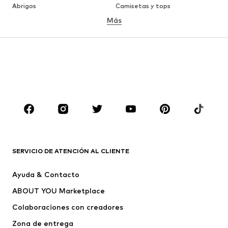
Abrigos
Camisetas y tops
Más
Pantalones
Ropa interior
Faldas
Blusas y camisas
Sudaderas y sudaderas con
Blazers
capucha
Ropa de baño
Jumpsuits y monos
Tallas grandes
Ropa de maternidad
Zapatos
Deporte
Complementos
Premium
ROPA
SERVICIO DE ATENCIÓN AL CLIENTE
Nuevo
Tendencia
Ayuda & Contacto
Vestidos
Jeans
ABOUT YOU Marketplace
Camisetas y tops
Pantalones
Colaboraciones con creadores
Chaquetas
Jerséis y punto
Zona de entrega
Ropa interior
Blusas y camisas