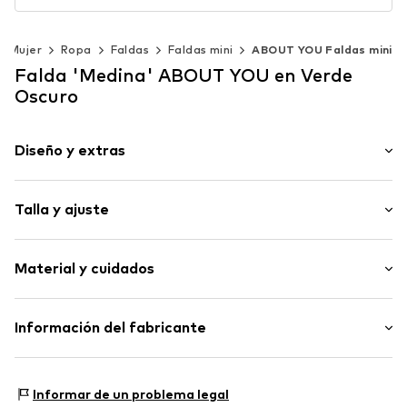
Mujer
Ropa
Faldas
Faldas mini
ABOUT YOU Faldas mini
Falda 'Medina' ABOUT YOU en Verde
Oscuro
Diseño y extras
Color liso
Talla y ajuste
Jersey
Falda plisada
Longitud: Corto / mini
Espalda con cremallera
Material y cuidados
Ajuste: Ajuste regular
Superficie con textura
Longitud total: 48cm (talla 34)
La modelo mide 1.78m y usa una talla 38 (Talla ES)
Artículo n.º
AYO0622002000001
Material superior: 95% Poliéster - PES, 5% Elastán
Información del fabricante
Guía de tallas
Elasticidad: Elástico/stretch
ABOUT YOU SE & CO KG
No apto para la secadora
Domstrasse 10
Informar de un problema legal
No planchar en caliente
20095 Hamburg