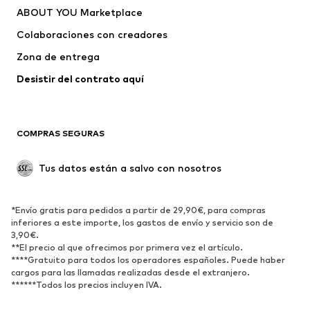
ABOUT YOU Marketplace
Camisetas y tops
Pantalones
Colaboraciones con creadores
Chaquetas
Jerséis y punto
Zona de entrega
Ropa interior
Blusas y camisas
Abrigos
Faldas
Desistir del contrato aquí 
Ropa de baño
Sudaderas
Blazers
Jumpsuits y monos
COMPRAS SEGURAS
Tallas grandes
Ropa de maternidad
Ocasiones
Exclusivo
Tus datos están a salvo con nosotros
Reciclado
ZAPATOS
*Envío gratis para pedidos a partir de 29,90€, para compras
inferiores a este importe, los gastos de envío y servicio son de
3,90€.
Nuevo
Tendencia
**El precio al que ofrecimos por primera vez el artículo.
Zapatillas de deporte
Botines
****Gratuito para todos los operadores españoles. Puede haber
cargos para las llamadas realizadas desde el extranjero.
Zapatos de tacón y plataforma
Botas
******Todos los precios incluyen IVA.
Sandalias
Zapatos bajos