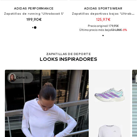
ADIDAS PERFORMANCE
ADIDAS SPORTSWEAR
Zapatillas de running 'Ultraboost 5'
Zapatillas deportivas bajas 'Ultraboost Dna Xxii'
199,90€
125,97€
Precio original: 179,95€
Último precio más bajo:
134,96€
-6%
ZAPATILLAS DE DEPORTE
LOOKS INSPIRADORES
Carla S.