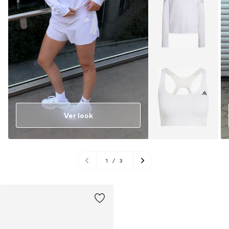
Ver look
1
/
3