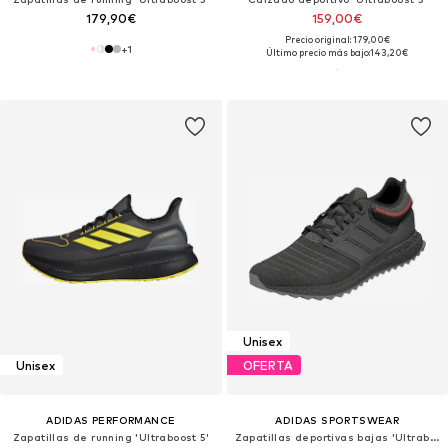
179,90€
159,00€
Precio original: 179,00€
+
1
Último precio más bajo:
143,20€
Unisex
Unisex
OFERTA
ADIDAS PERFORMANCE
ADIDAS SPORTSWEAR
Zapatillas de running 'Ultraboost 5'
Zapatillas deportivas bajas 'Ultraboost Dna Xxii'