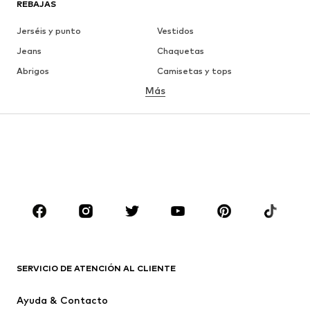
REBAJAS
Jerséis y punto
Vestidos
Jeans
Chaquetas
Abrigos
Camisetas y tops
Más
Pantalones
Ropa interior
Faldas
Blusas y camisas
Sudaderas y sudaderas con
Blazers
capucha
Ropa de baño
Jumpsuits y monos
Tallas grandes
Ropa de maternidad
Zapatos
Deporte
Complementos
Premium
ROPA
SERVICIO DE ATENCIÓN AL CLIENTE
Nuevo
Tendencia
Ayuda & Contacto
Vestidos
Jeans