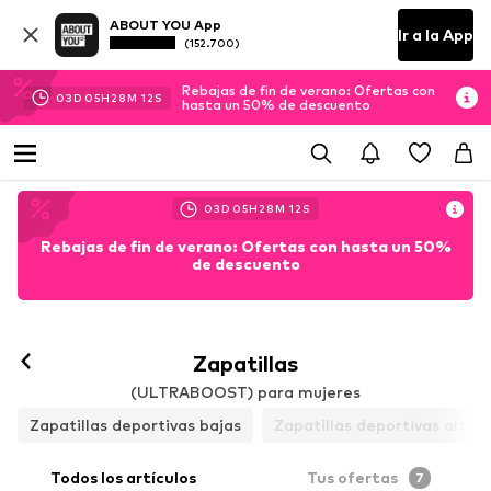
ABOUT YOU App
Ir a la App
(152.700)
Rebajas de fin de verano: Ofertas con
03
D
05
H
28
M
10
S
hasta un 50% de descuento
03
D
05
H
28
M
10
S
Rebajas de fin de verano: Ofertas con hasta un 50%
de descuento
Zapatillas
(ULTRABOOST) para mujeres
Zapatillas deportivas bajas
Zapatillas deportivas altas
Todos los artículos
Tus ofertas
7