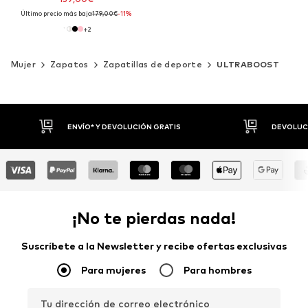
Último precio más bajo:
179,00€
-11%
+
2
Mujer
Zapatos
Zapatillas de deporte
ULTRABOOST
DEVOLUCIONES HASTA 30 DÍAS
P
¡No te pierdas nada!
Suscríbete a la Newsletter y recibe ofertas exclusivas
Para mujeres
Para hombres
Tu dirección de correo electrónico