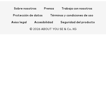
Zapatos deportivos
Bailarinas
Sobre nosotros
Prensa
Trabaja con nosotros
Mules
Zapatillas de casa
Protección de datos
Términos y condiciones de uso
Exclusivo
Aviso legal
Accesibilidad
Seguridad del producto
DEPORTE
© 2026 ABOUT YOU SE & Co. KG
Ropa deportiva
Disciplinas deportivas
Zapatos deportivos
Mochilas deportivas y bolsos
Complementos deportivos
COMPLEMENTOS
Nuevo
Bolsos y mochilas
Joyería
Chales y pañuelos
Sombreros y gorros
Cinturones
Carteras y estuches
Gafas de sol
Relojes
Accesorios para el hogar
Accesorios para el pelo
Guantes