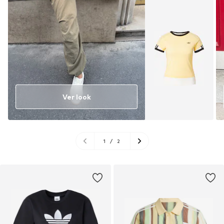
Ver look
1
/
2