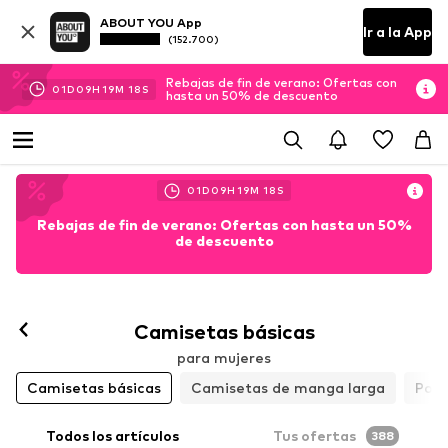
ABOUT YOU App
Ir a la App
(152.700)
Rebajas de fin de verano: Ofertas con
01
D
09
H
19
M
17
S
hasta un 50% de descuento
01
D
09
H
19
M
17
S
Rebajas de fin de verano: Ofertas con hasta un 50%
de descuento
Seguir
Camisetas básicas
para mujeres
Camisetas básicas
Camisetas de manga larga
Polo
Todos los artículos
Tus ofertas
388