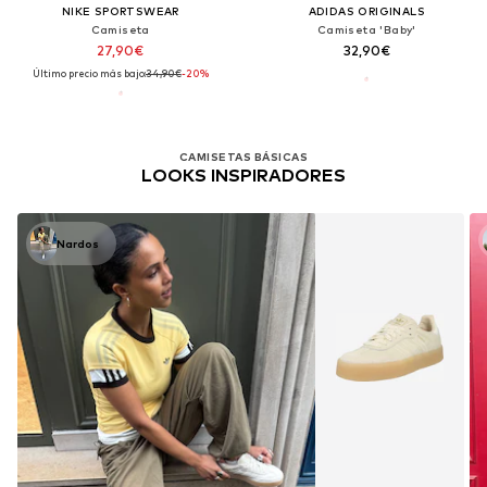
NIKE SPORTSWEAR
ADIDAS ORIGINALS
Camiseta
Camiseta 'Baby'
27,90€
32,90€
Último precio más bajo:
34,90€
-20%
CAMISETAS BÁSICAS
LOOKS INSPIRADORES
Nardos