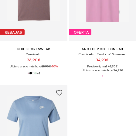
REBAJAS
OFERTA
NIKE SPORTSWEAR
ANOTHER COTTON LAB
Camiseta
Camiseta 'Taste of Summer'
26,90€
34,93€
Último precio más bajo:
29,90€
-10%
Precio original: 49,90€
Último precio más bajo:
34,93€
+
1