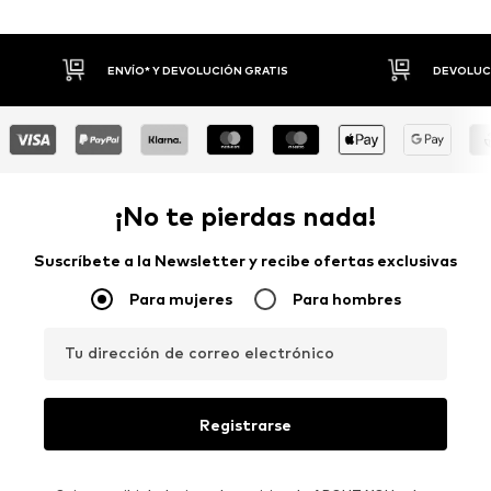
DEVOLUCIONES HASTA 30 DÍAS
P
¡No te pierdas nada!
Suscríbete a la Newsletter y recibe ofertas exclusivas
Para mujeres
Para hombres
Tu dirección de correo electrónico
Registrarse