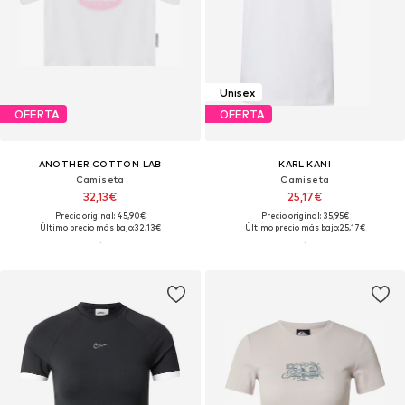
Unisex
OFERTA
OFERTA
ANOTHER COTTON LAB
KARL KANI
Camiseta
Camiseta
32,13€
25,17€
Precio original: 45,90€
Precio original: 35,95€
Último precio más bajo:
32,13€
Último precio más bajo:
25,17€