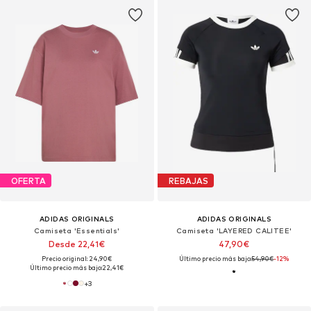
OFERTA
REBAJAS
ADIDAS ORIGINALS
ADIDAS ORIGINALS
Camiseta 'Essentials'
Camiseta 'LAYERED CALITEE'
Desde 22,41€
47,90€
Precio original: 24,90€
Último precio más bajo:
54,90€
-12%
Último precio más bajo:
22,41€
+
3