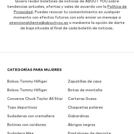
Quiero recibir boletines de noticias de ABOUT YOU sobre
tendencias actuales, ofertas y vales de acuerdo con la
Política de
Privacidad
. Puedes revocar tu consentimiento en cualquier
momento con efectos futuros con solo enviar un mensaje a
atencionalcliente@aboutyou.es
o mediante la opción de darte
de baja situada al final de cada boletín de noticias.
CATEGORÍAS PARA MUJERES
Bolsos Tommy Hilfiger
Zapatillas de casa
Bolsos Tommy Hilfiger
Botas de montaña
Converse Chuck Taylor All Star
Carteras Guess
Tops deportivos
Chaquetas polares
Sudaderas con cremallera
Gabardinas
Botines con cordones
Abrigos negros
Sudadera Nike
Pantalones de deporte