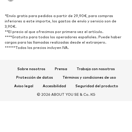
Reciclado
ZAPATOS
*Envío gratis para pedidos a partir de 29,90€, para compras
inferiores a este importe, los gastos de envío y servicio son de
3,90€.
Nuevo
Tendencia
**El precio al que ofrecimos por primera vez el artículo.
Zapatillas de deporte
Botines
****Gratuito para todos los operadores españoles. Puede haber
cargos para las llamadas realizadas desde el extranjero.
Zapatos de tacón y plataforma
Botas
******Todos los precios incluyen IVA.
Sandalias
Zapatos bajos
Zapatos deportivos
Bailarinas
Sobre nosotros
Prensa
Trabaja con nosotros
Mules
Zapatillas de casa
Protección de datos
Términos y condiciones de uso
Exclusivo
Aviso legal
Accesibilidad
Seguridad del producto
DEPORTE
© 2026 ABOUT YOU SE & Co. KG
Ropa deportiva
Disciplinas deportivas
Zapatos deportivos
Mochilas deportivas y bolsos
Complementos deportivos