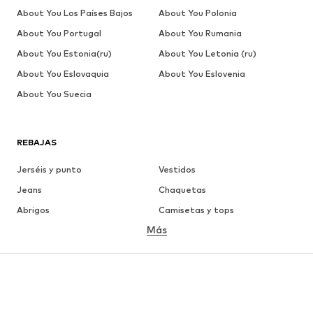
About You Los Países Bajos
About You Polonia
About You Portugal
About You Rumania
About You Estonia(ru)
About You Letonia (ru)
About You Eslovaquia
About You Eslovenia
About You Suecia
REBAJAS
Jerséis y punto
Vestidos
Jeans
Chaquetas
Abrigos
Camisetas y tops
Más
Pantalones
Ropa interior
Faldas
Blusas y camisas
Sudaderas y sudaderas con
Blazers
capucha
Ropa de baño
Jumpsuits y monos