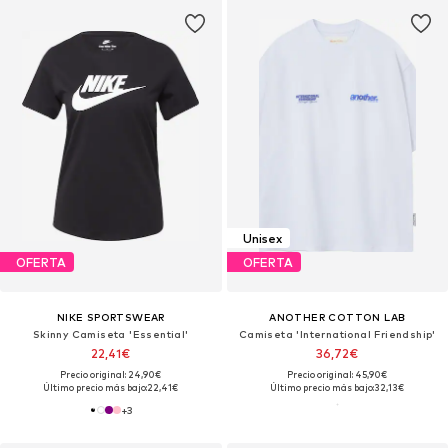
Unisex
OFERTA
OFERTA
NIKE SPORTSWEAR
ANOTHER COTTON LAB
Skinny Camiseta 'Essential'
Camiseta 'International Friendship'
22,41€
36,72€
Precio original: 24,90€
Precio original: 45,90€
Último precio más bajo:
22,41€
Último precio más bajo:
32,13€
+
3