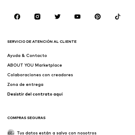
Tallas grandes
Ropa de maternidad
Zapatos
Deporte
Complementos
Premium
ROPA
SERVICIO DE ATENCIÓN AL CLIENTE
Nuevo
Tendencia
Ayuda & Contacto
Vestidos
Jeans
ABOUT YOU Marketplace
Camisetas y tops
Pantalones
Colaboraciones con creadores
Chaquetas
Jerséis y punto
Zona de entrega
Ropa interior
Blusas y camisas
Abrigos
Faldas
Desistir del contrato aquí 
Ropa de baño
Sudaderas
Blazers
Jumpsuits y monos
COMPRAS SEGURAS
Tallas grandes
Ropa de maternidad
Ocasiones
Exclusivo
Tus datos están a salvo con nosotros