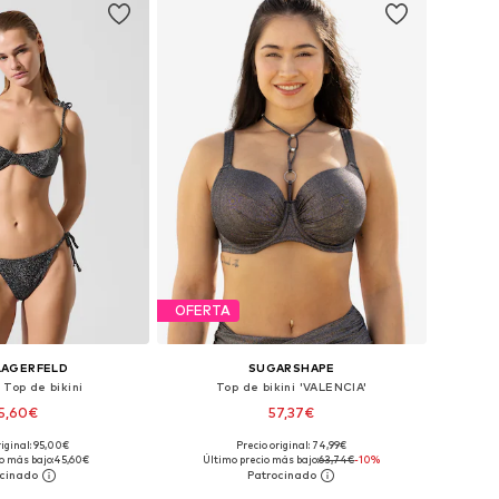
OFERTA
LAGERFELD
SUGARSHAPE
 Top de bikini
Top de bikini 'VALENCIA'
5,60€
57,37€
riginal: 95,00€
Precio original: 74,99€
nibles: 85, 90, 95
Disponible en muchas tallas
o más bajo:
45,60€
Último precio más bajo:
63,74€
-10%
 a la cesta
Añadir a la cesta