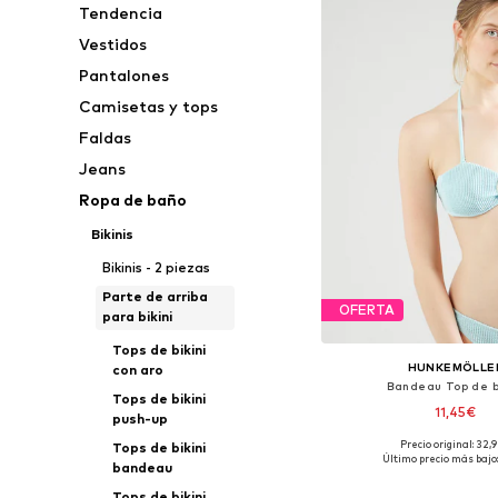
Tendencia
Vestidos
Pantalones
Camisetas y tops
Faldas
Jeans
Ropa de baño
Bikinis
Bikinis - 2 piezas
Parte de arriba
OFERTA
para bikini
Tops de bikini
HUNKEMÖLLE
con aro
Bandeau Top de b
Tops de bikini
11,45€
push-up
Precio original: 32,
Tops de bikini
Tallas disponibles: 85, 9
Último precio más bajo:
bandeau
Añadir a la c
Tops de bikini