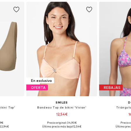
En exclusiva
OFERTA
REBAJAS
SMILES
D
ikini Top'
Bandeau Top de bikini 'Vivian'
Triángulo
12,54€
1
99€
Precio original: 34,90€
Precio o
, 105, 115, 135
Tallas disponibles: 85, 90, 95, 105
Tallas dispo
22,94€
Último precio más bajo:
12,54€
Último prec