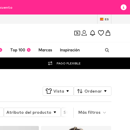
scuento
ES
Top 100
Marcas
Inspiración
PAGO FLEXIBLE
Vista
Ordenar
Atributo del producto
Style
Más filtros
Material
Estam