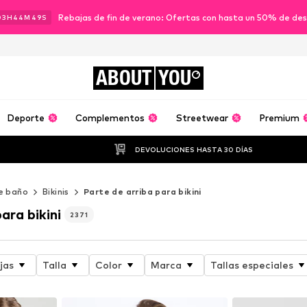
Rebajas de fin de verano: Ofertas con hasta un 50% de de
03
H
44
M
47
S
ABOUT
YOU
Deporte
Complementos
Streetwear
Premium
DEVOLUCIONES HASTA 30 DÍAS
e baño
Bikinis
Parte de arriba para bikini
ara bikini
2371
jas
Talla
Color
Marca
Tallas especiales