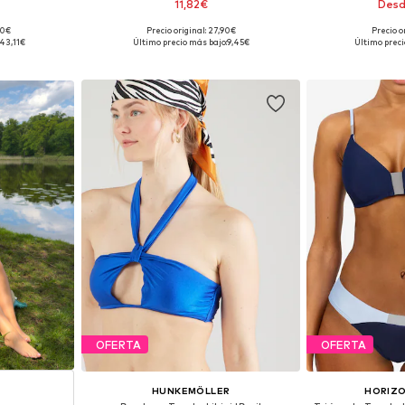
11,82€
Desd
90€
Precio original: 27,90€
Precio o
 95, 105
Tallas disponibles: 85, 90, 95
Disponible 
43,11€
Último precio más bajo:
9,45€
Último preci
esta
Añadir a la cesta
Añadir
OFERTA
OFERTA
HUNKEMÖLLER
HORIZO