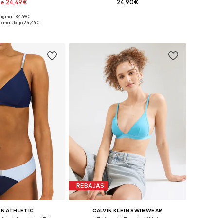
e 24,49€
24,90€
+
5
riginal: 34,99€
en muchas tallas
Tallas disponibles: 85, 90, 95, 105, 115
o más bajo:
24,49€
 a la cesta
Añadir a la cesta
REBAJAS
N ATHLETIC
CALVIN KLEIN SWIMWEAR