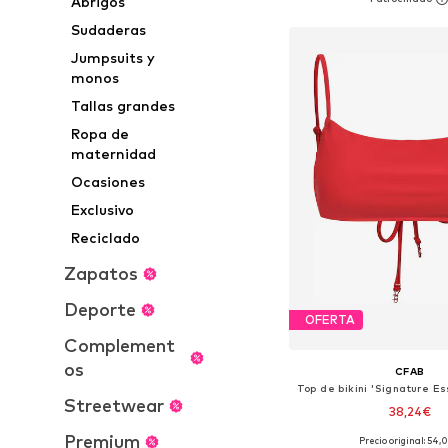
Abrigos
Añadir a la c
Sudaderas
Jumpsuits y
monos
Tallas grandes
Ropa de
maternidad
Ocasiones
Exclusivo
Reciclado
Zapatos
Deporte
OFERTA
Complement
os
CFAB
Streetwear
38,24€
Premium
Precio original: 54,
Tallas disponibles: 90,