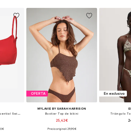
esta
Añadir a la cesta
Añadir
OFERTA
En exclusiva
MYLAVIE BY SARAH HARRISON
E
Top de bikini 'Signature Essential Swim Top'
Bustier Top de bikini
Triángulo Top
25,42€
2
00€
Precio original: 29,90€
 95, 105
Tallas disponibles: 85, 90, 95, 105
Tallas dispo