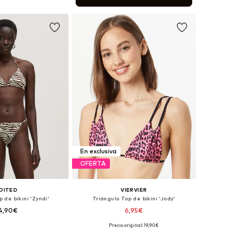
 a la cesta
En exclusiva
OFERTA
DITED
VIERVIER
 de bikini 'Zyndi'
Triángulo Top de bikini 'Jody'
4,90€
6,95€
Precio original: 19,90€
nibles: 85, 90, 95
Tallas disponibles: 85, 90, 90, 95, 95