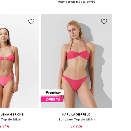
Último precio más bajo:
6,95€
 a la cesta
Añadir a la cesta
Premium
OFERTA
 LENA GERCKE
KARL LAGERFELD
Top de bikini
Bandeau Top de bikini
2,54€
37,92€