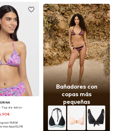
Bañadores con
copas más
pequeñas
ORINA
 Top de bikini
6,90€
riginal: 19,90€
nibles: 85, 90, 95
io más bajo:
15,21€