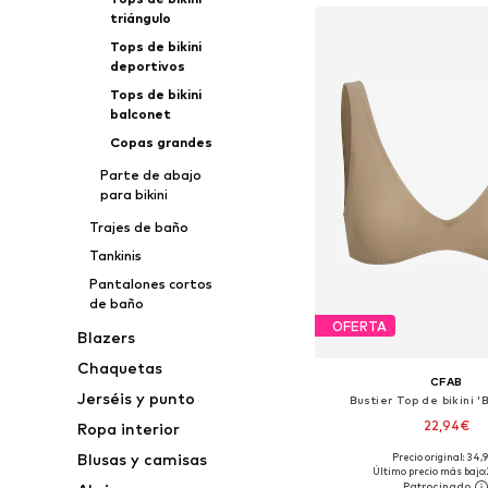
triángulo
Tops de bikini
deportivos
Tops de bikini
balconet
Copas grandes
Parte de abajo
para bikini
Trajes de baño
Tankinis
Pantalones cortos
de baño
OFERTA
Blazers
Chaquetas
CFAB
Jerséis y punto
Bustier Top de bikini 'B
22,94€
Ropa interior
Blusas y camisas
Precio original: 34,
Tallas disponibles: 85, 90, 95
Último precio más bajo: