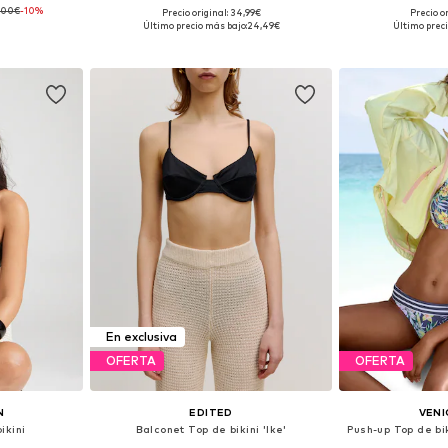
,00€
-10%
+
3
Precio original: 34,99€
Precio o
 tallas
Disponible en muchas tallas
Tallas disponi
Último precio más bajo:
24,49€
Último preci
esta
Añadir a la cesta
Añadir
En exclusiva
OFERTA
OFERTA
N
EDITED
VENI
ikini
Balconet Top de bikini 'Ike'