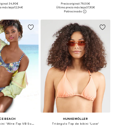
riginal: 34,90€
Precio original: 79,00€
bles: 85, 90, 90, 95
Tallas disponibles: 85, 90, 95
o más bajo:
12,54€
Último precio más bajo:
37,92€
 a la cesta
Añadir a la cesta
CE BEACH
HUNKEMÖLLER
Push-up Top de bikini 'Wire-Top VB Summer'
Triángulo Top de bikini 'Luxe'