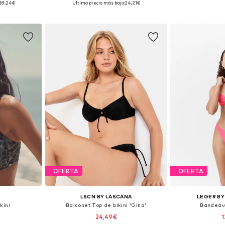
38,24€
Último precio más bajo:
24,21€
esta
Añadir a la cesta
Añadir
OFERTA
OFERTA
LSCN BY LASCANA
LEGER BY
kini
Balconet Top de bikini 'Gina'
Bandeau 
24,49€
1