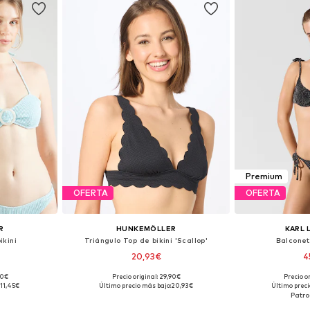
Premium
OFERTA
OFERTA
R
HUNKEMÖLLER
KARL 
ikini
Triángulo Top de bikini 'Scallop'
Balconet
20,93€
4
90€
Precio original: 29,90€
Precio o
0, 95, 105
Tallas disponibles: 85, 90, 95
Tallas dispo
11,45€
Último precio más bajo:
20,93€
Último preci
esta
Añadir a la cesta
Añadir