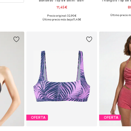
Bandeau Top de bikini 'Bari'
11,45€
8
Último precio m
Precio original: 32,90€
Tallas disponibles: 85, 90, 105, 115
Tallas disponib
Último precio más bajo:
11,45€
Añadir a la cesta
Añadir
OFERTA
OFERTA