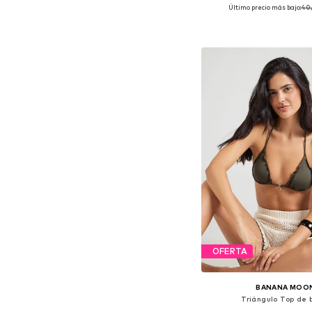
Último precio más bajo:
+
40
5
Disponible en muchas
Añadir a la c
OFERTA
BANANA MOO
Triángulo Top de b