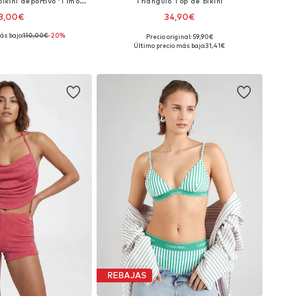
Triángulo Top de bikini deportivo 'Timor Bikini Top Luna'
Triángulo Top de bikini
8,00€
34,90€
ás bajo:
110,00€
-20%
Precio original: 59,90€
les: 90, 95, 105, 125
Tallas disponibles: 85, 90, 95, 105
Último precio más bajo:
31,41€
 a la cesta
Añadir a la cesta
REBAJAS