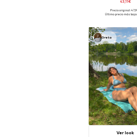
43,11€
Precio original: 47,
Tallas disponibles: 90,
Último precio más bajo:
Añadir a la c
Greta
Ver look