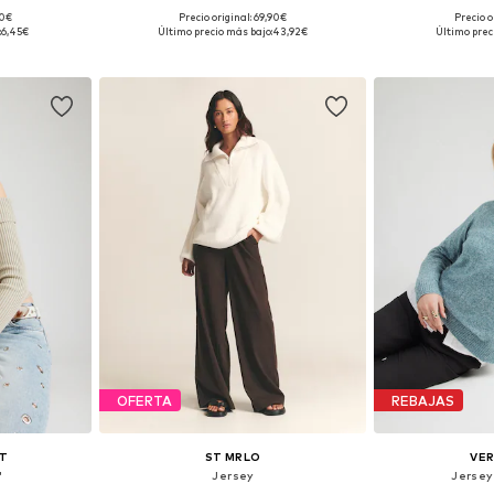
90€
Precio original: 69,90€
Precio o
, M, L
Tallas disponibles: XS, S, M, L, XL
Tallas dispon
:
6,45€
Último precio más bajo:
43,92€
Último prec
esta
Añadir a la cesta
Añadir
OFERTA
REBAJAS
T
ST MRLO
VE
'
Jersey
Jersey