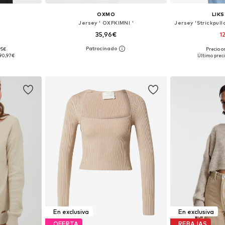
OXMO
LIKS
Jersey ' OXFKIMNI '
35,96€
1
95€
Precio or
 M-L, XL-XXL
Tallas disponibles: XS, S, M, L, XL, XXL
Tallas dispo
90,97€
Último preci
esta
Añadir a la cesta
Añadir
En exclusiva
En exclusiva
OFERTA
REBAJAS