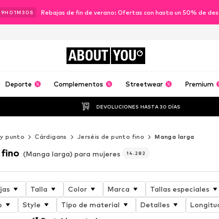
Rebajas de fin de verano: Ofertas con hasta un 50% de de
19
H
01
M
28
S
ABOUT
YOU
Deporte
Complementos
Streetwear
Premium
DEVOLUCIONES HASTA 30 DÍAS
 y punto
Cárdigans
Jerséis de punto fino
Manga larga
 fino
(Manga larga) para mujeres
14.282
jas
Talla
Color
Marca
Tallas especiales
o
Style
Tipo de material
Detalles
Longitu