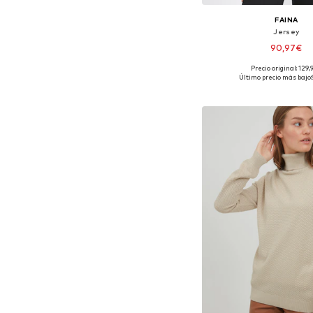
FAINA
Jersey
90,97€
Precio original: 129,
Tallas disponibles: XS-S,
Último precio más bajo:
Añadir a la c