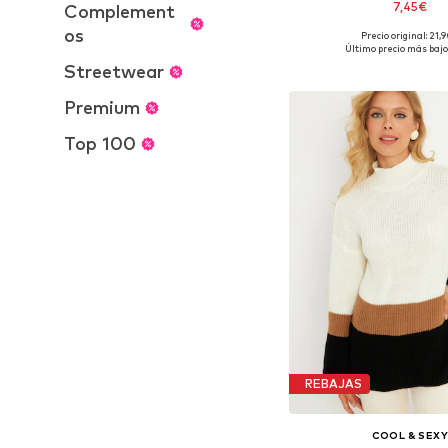
7,45€
Complement
os
Precio original: 21,
Tallas disponibles: XS, S
Último precio más bajo
Añadir a la c
Streetwear
Premium
Top 100
REBAJAS
COOL & SEX