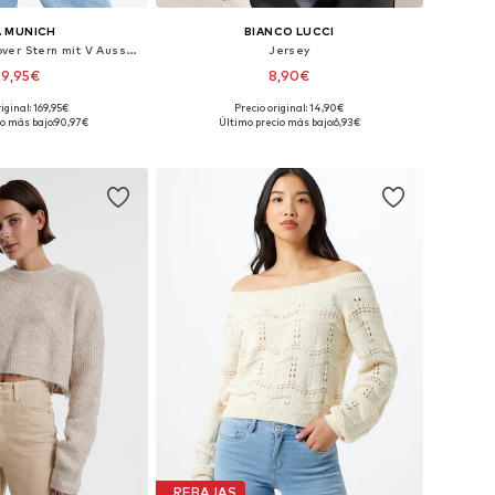
. MUNICH
BIANCO LUCCI
Jersey 'Strickpullover Stern mit V Ausschnitt - AlinaC'
Jersey
29,95€
8,90€
iginal: 169,95€
Precio original: 14,90€
nibles: S, M, L, XL
Tallas disponibles: XS-XL
o más bajo:
90,97€
Último precio más bajo:
6,93€
 a la cesta
Añadir a la cesta
REBAJAS