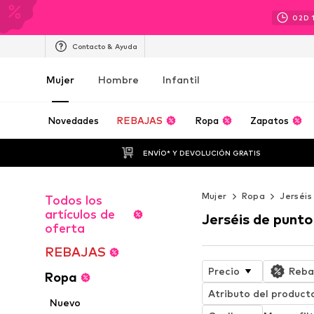
02
D
Contacto & Ayuda
Mujer
Hombre
Infantil
Novedades
REBAJAS
Ropa
Zapatos
ENVÍO* Y DEVOLUCIÓN GRATIS
Mujer
Ropa
Jerséis
Todos los
artículos de
Jerséis de punto
oferta
REBAJAS
Precio
Reba
Ropa
Atributo del product
Nuevo