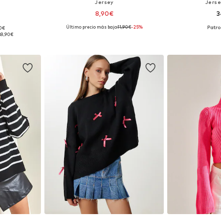
Jersey
Jerse
8,90€
3
Último precio más bajo:
11,90€
-25%
90€
 XS-XL
Tallas disponibles: XS-XL
Tallas disponible
:
8,90€
esta
Añadir a la cesta
Añadir