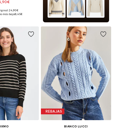
6,90€
+
44
riginal: 24,90€
ibles: XS, S, M, L
io más bajo:
8,45€
 a la cesta
REBAJAS
OXMO
BIANCO LUCCI