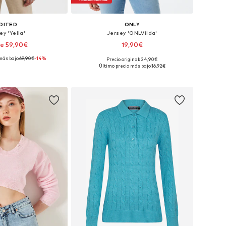
DITED
ONLY
ey 'Yella'
Jersey 'ONLVilda'
e 59,90€
19,90€
más bajo:
69,90€
-14%
Precio original: 24,90€
bles: XS, S, M, L, XL
Tallas disponibles: XS, S, M, L, XL
Último precio más bajo:
16,92€
 a la cesta
Añadir a la cesta