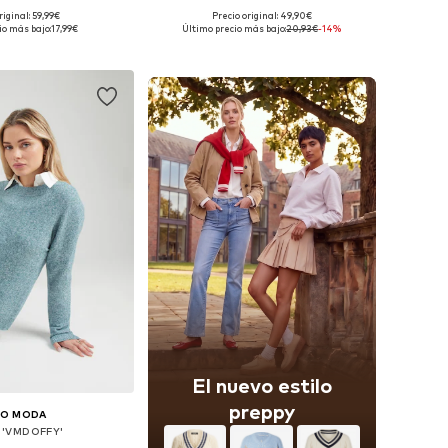
riginal: 59,99€
Precio original: 49,90€
ibles: XS, S, M, L
Tallas disponibles: S, M, L, XL, XXL, XXXL
io más bajo:
17,99€
Último precio más bajo:
20,93€
-14%
 a la cesta
Añadir a la cesta
El nuevo estilo
preppy
RO MODA
 'VMDOFFY'