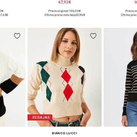
67,92€
1
90€
Precio original: 105,00€
Precio o
, M, L, XL
Tallas disponibles: XS, S, M, L, XL
Tallas dispon
:
7,45€
Último precio más bajo:
51,94€
Último prec
esta
Añadir a la cesta
Añadir
REBAJAS
Y
BIANCO LUCCI