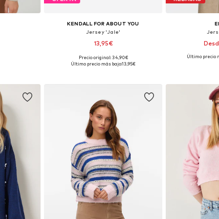
KENDALL FOR ABOUT YOU
E
Jersey 'Jale'
Jers
13,95€
Desd
Último precio 
Precio original: 34,90€
M, L, XL, XXL
Tallas disponibles: XS, M, L, XL, XXL
Tallas disponi
Último precio más bajo:
13,95€
esta
Añadir a la cesta
Añadir