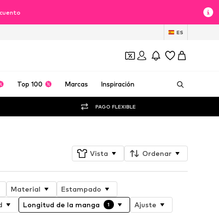
scuento
ES
Top 100
Marcas
Inspiración
PAGO FLEXIBLE
Vista
Ordenar
Material
Estampado
d
Longitud de la manga
Ajuste
1