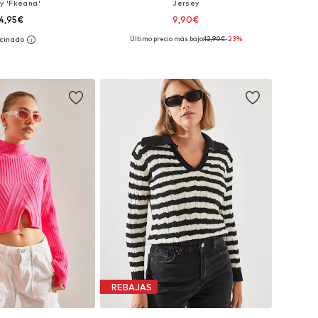
y 'Fkeana'
Jersey
4,95€
9,90€
+
2
Último precio más bajo:
12,90€
-23%
s: XS, S, M, L, XL, XXL
Tallas disponibles: XS-XL
 a la cesta
Añadir a la cesta
REBAJAS