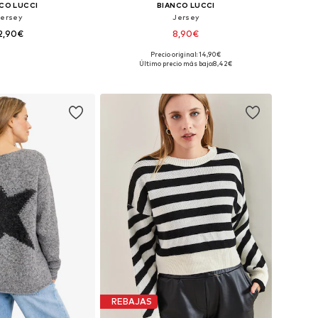
CO LUCCI
BIANCO LUCCI
Jersey
Jersey
2,90€
8,90€
Precio original: 14,90€
ponibles: XS-XL
Tallas disponibles: XS-XL
Último precio más bajo:
8,42€
 a la cesta
Añadir a la cesta
REBAJAS