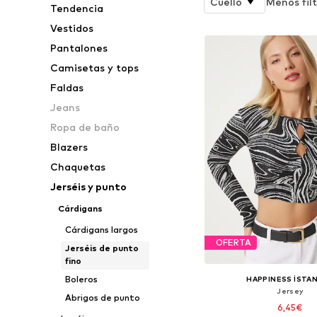
Cuello
Menos filt
Tendencia
Vestidos
Pantalones
Camisetas y tops
Faldas
Jeans
Ropa de baño
Blazers
Chaquetas
Jerséis y punto
Cárdigans
Cárdigans largos
OFERTA
Jerséis de punto
fino
Boleros
HAPPINESS İSTA
Jersey
Abrigos de punto
6,45€