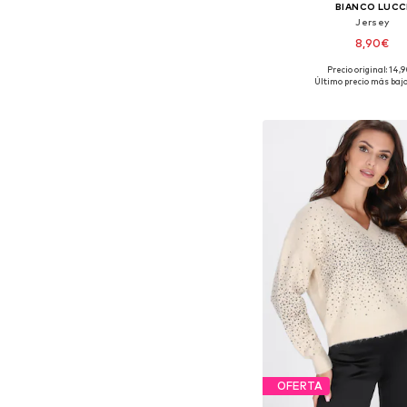
BIANCO LUCC
Jersey
8,90€
Precio original: 14,
Tallas disponibles:
Último precio más bajo
Añadir a la c
OFERTA