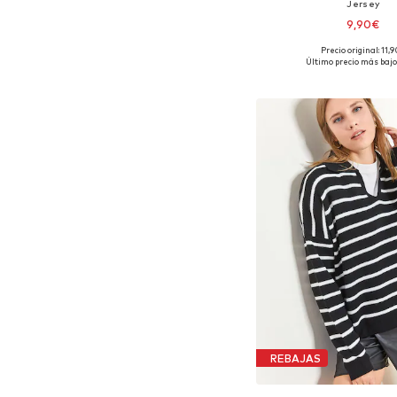
Jersey
9,90€
Precio original: 11,
Tallas disponibles:
Último precio más bajo
Añadir a la c
REBAJAS