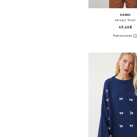
OXMO
Jersey 'Sina'
49,46€
+
1
Tallas disponibles: XS, S, 
Añadir a la c