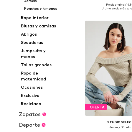
Jerséis
Precio original: 14,
Tallas disponibles: S
Ponchos y kimonos
Último precio más bajo
Añadir a la c
Ropa interior
Blusas y camisas
Abrigos
Sudaderas
Jumpsuits y
monos
Tallas grandes
Ropa de
maternidad
Ocasiones
Exclusivo
Reciclado
OFERTA
Zapatos
STUDIOSELEC
Deporte
Jersey 'Greta