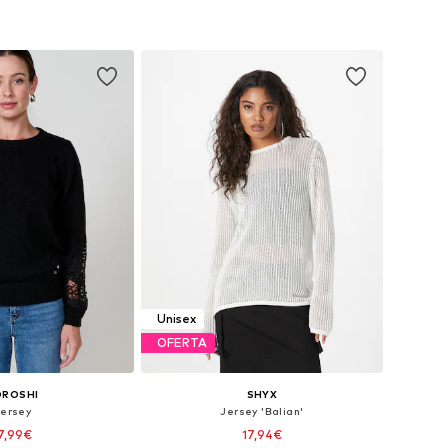
Unisex
OFERTA
OROSHI
SHYX
Jersey
Jersey 'Balian'
7,99€
17,94€