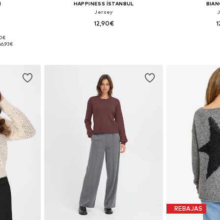
I
HAPPINESS İSTANBUL
BIAN
Jersey
12,90€
1
90€
 XS-XL
Tallas disponibles: XS-XL
Tallas dis
:
6,93€
esta
Añadir a la cesta
Añadir
REBAJAS