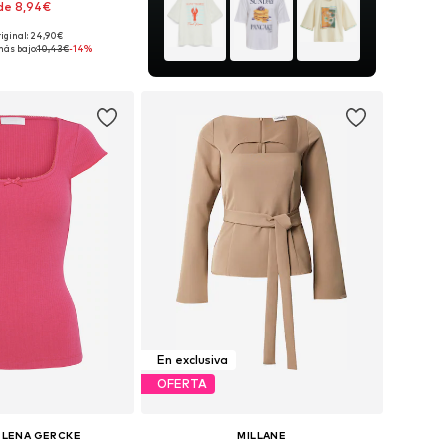
de 8,94€
riginal: 24,90€
bles: XS, S, M, L, XL
más bajo:
10,43€
-14%
 a la cesta
En exclusiva
OFERTA
 LENA GERCKE
MILLANE