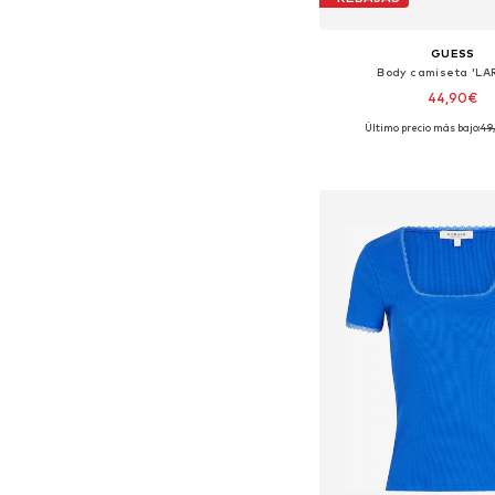
GUESS
Body camiseta 'LA
44,90€
Último precio más bajo:
49
Tallas disponibles: XS, S, 
Añadir a la c