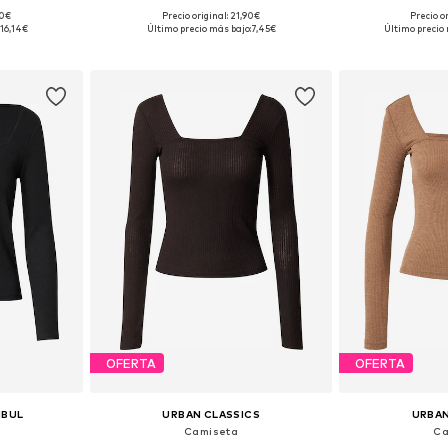
90€
Precio original: 21,90€
Precio o
M, L, XL, XXL
Tallas disponibles: S, M, L
16,14€
Último precio más bajo:
7,45€
Último precio 
esta
Añadir a la cesta
Añadir
OFERTA
OFERTA
NBUL
URBAN CLASSICS
URBAN
Camiseta
Ca