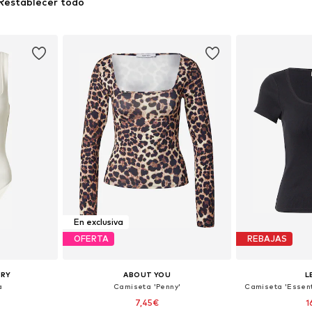
Restablecer todo
En exclusiva
OFERTA
REBAJAS
ORY
ABOUT YOU
L
a
Camiseta 'Penny'
Camiseta 'Essen
7,45€
1