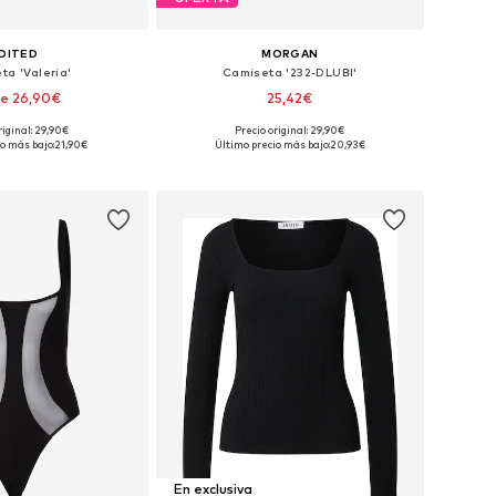
DITED
MORGAN
ta 'Valeria'
Camiseta '232-DLUBI'
e 26,90€
25,42€
riginal: 29,90€
Precio original: 29,90€
bles: XS, S, M, L, XL
Tallas disponibles: XS, S, M, L
o más bajo:
21,90€
Último precio más bajo:
20,93€
 a la cesta
Añadir a la cesta
En exclusiva