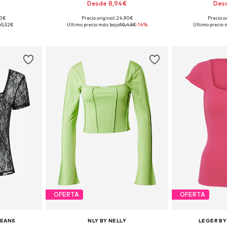
Desde 8,94€
Des
90€
Precio original: 24,90€
Precio o
: S-M
Disponible en muchas tallas
Tallas disponi
:
5,52€
Último precio más bajo:
10,43€
-14%
Último precio 
esta
Añadir a la cesta
Añadir
OFERTA
OFERTA
JEANS
NLY BY NELLY
LEGER BY