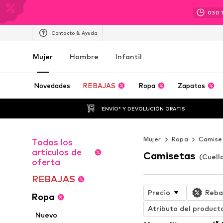
03
D
Contacto & Ayuda
Mujer
Hombre
Infantil
Novedades
REBAJAS
Ropa
Zapatos
ENVÍO* Y DEVOLUCIÓN GRATIS
Mujer
Ropa
Camise
Todos los
artículos de
Camisetas
(Cuell
oferta
REBAJAS
Precio
Reba
Ropa
Atributo del product
Nuevo