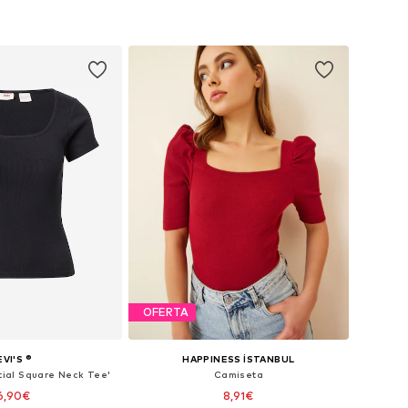
OFERTA
EVI'S ®
HAPPINESS İSTANBUL
tial Square Neck Tee'
Camiseta
6,90€
8,91€