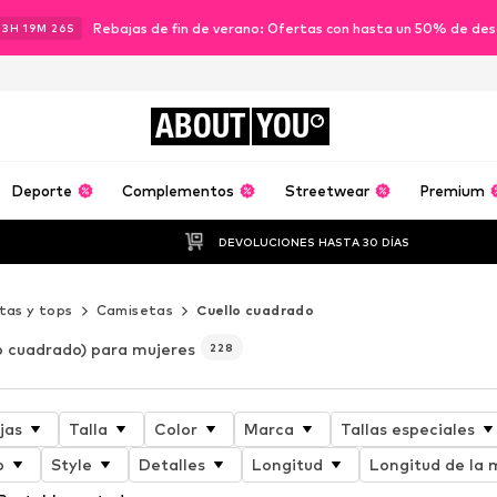
Rebajas de fin de verano: Ofertas con hasta un 50% de de
13
H
19
M
24
S
ABOUT
YOU
Deporte
Complementos
Streetwear
Premium
DEVOLUCIONES HASTA 30 DÍAS
tas y tops
Camisetas
Cuello cuadrado
o cuadrado) para mujeres
228
jas
Talla
Color
Marca
Tallas especiales
o
Style
Detalles
Longitud
Longitud de la