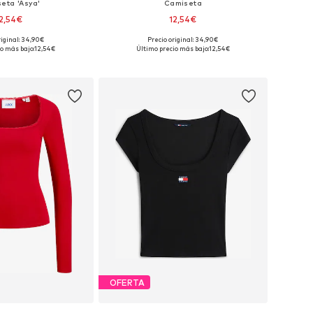
eta 'Asya'
Camiseta
2,54€
12,54€
riginal: 34,90€
Precio original: 34,90€
bles: XS, S, M, L, XL
Tallas disponibles: XS, S, M, L, XL
o más bajo:
12,54€
Último precio más bajo:
12,54€
 a la cesta
Añadir a la cesta
OFERTA