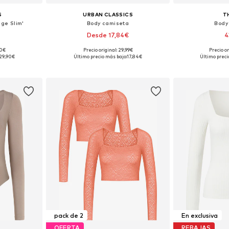
S
URBAN CLASSICS
T
ge Slim'
Body camiseta
Body
Desde 17,84€
4
90€
Precio original: 29,99€
Precio o
 tallas
Disponible en muchas tallas
Disponible 
29,90€
Último precio más bajo:
17,84€
Último preci
esta
Añadir a la cesta
Añadir
pack de 2
En exclusiva
OFERTA
REBAJAS