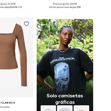
riginal: 34,90€
Precio original: 16,90€
Tallas disponibles: XS Tallas normales, S Tallas normales, M Tallas normales, L Tallas normales
Tallas disponibles: S-M
más bajo:
17,77€
-4%
Último precio más bajo:
4,95€
 a la cesta
Añadir a la cesta
Solo camisetas
gráficas
 CLASSICS
miseta