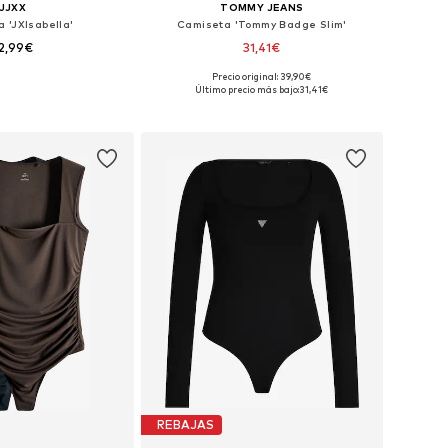
JJXX
TOMMY JEANS
 'JXIsabella'
Camiseta 'Tommy Badge Slim'
2,99€
31,41€
Precio original: 39,90€
bles: XS, S, M, L, XL
Disponible en muchas tallas
Último precio más bajo:
31,41€
 a la cesta
Añadir a la cesta
REBAJAS