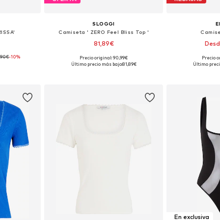
SLOGGI
E
RISSA'
Camiseta ' ZERO Feel Bliss Top '
Camise
81,89€
Desd
,90€
-10%
Precio original: 90,99€
Precio o
M, L, XL, XXL
Tallas disponibles: XS, S, M, L, XL
Tallas disponi
Último precio más bajo:
81,89€
Último preci
esta
Añadir a la cesta
Añadir
En exclusiva