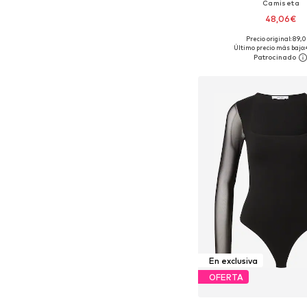
Camiseta
48,06€
Precio original: 89,
Tallas disponibles: XS, S
Último precio más bajo:
Añadir a la c
En exclusiva
OFERTA