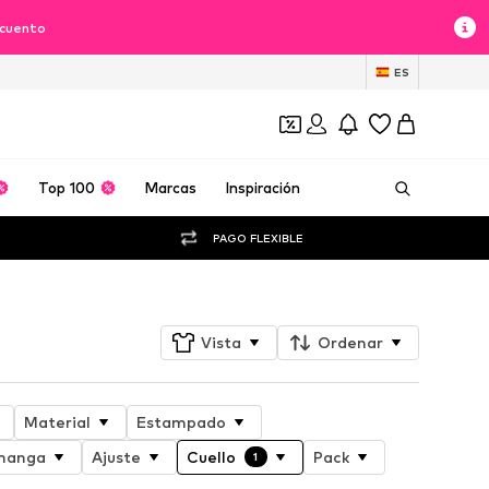
scuento
ES
Top 100
Marcas
Inspiración
PAGO FLEXIBLE
Vista
Ordenar
Material
Estampado
 manga
Ajuste
Cuello
Pack
1