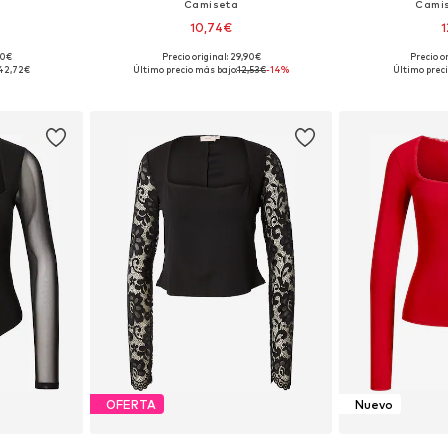
Camiseta
Camis
10,74€
1
00€
Precio original: 29,90€
Precio o
, M, L, XL
Tallas disponibles: S, M, L
Tallas disponi
42,72€
Último precio más bajo:
12,53€
-14%
Último preci
esta
Añadir a la cesta
Añadir
OFERTA
Nuevo