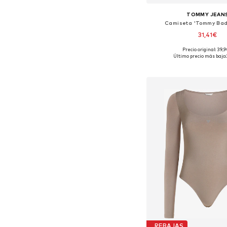
TOMMY JEAN
Camiseta 'Tommy Bad
31,41€
Precio original: 39,
Disponible en muchas
Último precio más bajo:
Añadir a la c
REBAJAS