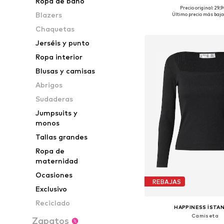
Ropa de baño
Precio original: 29,
Tallas disponibles: XS, S, 
Blazers
Último precio más bajo:
Añadir a la c
Chaquetas
Jerséis y punto
Ropa interior
Blusas y camisas
Abrigos
Sudaderas
Jumpsuits y
monos
Tallas grandes
Ropa de
maternidad
Ocasiones
REBAJAS
Exclusivo
Reciclado
HAPPINESS İSTA
Camiseta
Zapatos