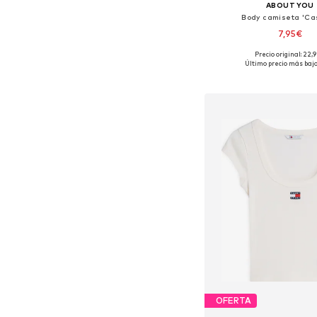
ABOUT YOU
Body camiseta 'Ca
7,95€
Precio original: 22,
Tallas disponibles:
Último precio más bajo
Añadir a la c
OFERTA