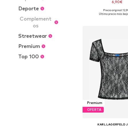
6,90€
Deporte
Precio original: 12,
Tallas disponibles
Último precio más bajo
Complement
Añadir a la c
os
Streetwear
Premium
Top 100
Premium
OFERTA
KARL LAGERFELD 