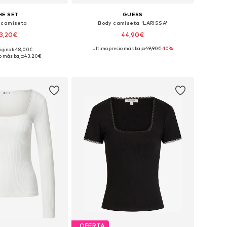
HE SET
GUESS
 camiseta
Body camiseta 'LARISSA'
3,20€
44,90€
Último precio más bajo:
49,90€
-10%
riginal: 48,00€
en muchas tallas
Tallas disponibles: XS, S, M, L, XL, XXL
o más bajo:
43,20€
 a la cesta
Añadir a la cesta
OFERTA