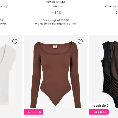
NLY BY NELLY
ssidy'
Camiseta
Camiseta
14,34€
2
90€
Precio original: 39,90€
 S, M
Tallas disponibles: XS, S, M, L
Tallas disponi
:
7,95€
Último precio más bajo:
16,73€
-14%
esta
Añadir a la cesta
Añadir
pack de 2
OFERTA
OFERTA