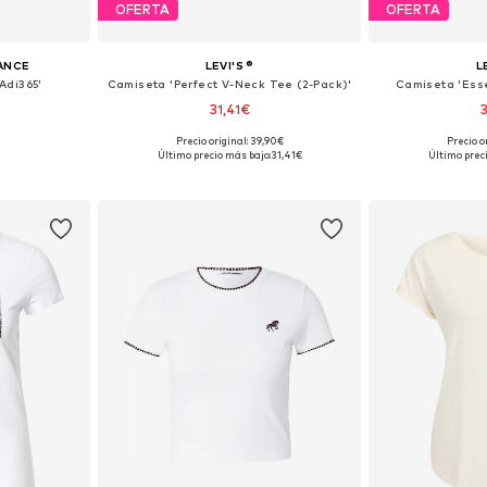
OFERTA
OFERTA
ANCE
LEVI'S ®
L
Adi365'
Camiseta 'Perfect V-Neck Tee (2-Pack)'
Camiseta 'Esse
31,41€
Precio original: 39,90€
Precio o
, S, M, L, XL
Tallas disponibles: XS, S, M, L
Tallas disponi
Último precio más bajo:
31,41€
Último prec
esta
Añadir a la cesta
Añadir