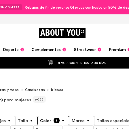
Rebajas de fin de verano: Ofertas con hasta un 50% de de
15
H
00
M
32
S
ABOUT
YOU
Deporte
Complementos
Streetwear
Premium
DEVOLUCIONES HASTA 30 DÍAS
tas y tops
Camisetas
blanco
o) para mujeres
6022
jas
Talla
Color
Marca
Tallas especial
1