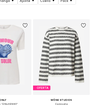
 manga
Ajuste
Cuello
Pack
OFERTA
ONLY
WÔNE STUDIOS
a 'ONLHENNY'
Camiseta