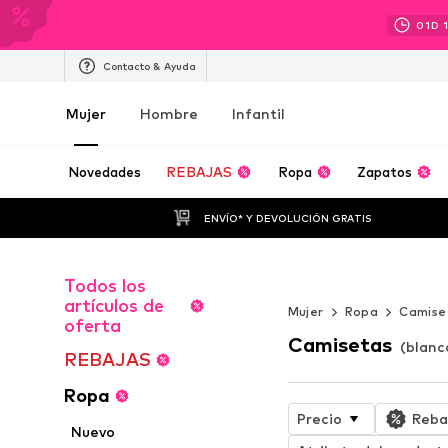
01
D
Contacto & Ayuda
Mujer
Hombre
Infantil
Novedades
REBAJAS
Ropa
Zapatos
ENVÍO* Y DEVOLUCIÓN GRATIS
Todos los
Un été sans fin
artículos de
Mujer
Ropa
Camise
oferta
Camisetas
(blanc
REBAJAS
Ropa
Precio
Reba
Nuevo