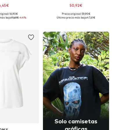
6,45€
50,92€
riginal: 16,90€
Precio original: 59,90€
ibles: XS, S, M, L
Tallas disponibles: XS, S, M, L, XL
más bajo:
11,61€
-44%
Último precio más bajo:
47,61€
 a la cesta
Añadir a la cesta
Solo camisetas
gráficas
ONLY