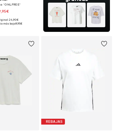
a 'ONLFREE'
9,95€
riginal: 24,90€
ponibles: XS, S
io más bajo:
9,95€
 a la cesta
REBAJAS