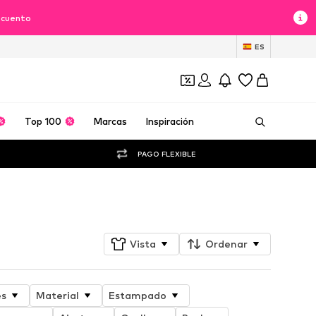
scuento
ES
Top 100
Marcas
Inspiración
PAGO FLEXIBLE
Seguir
Vista
Ordenar
es
Material
Estampado