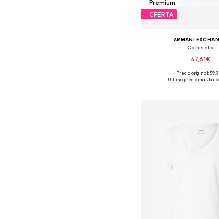
Premium
OFERTA
ARMANI EXCHA
Camiseta
47,61€
Precio original: 59,
Tallas disponibles: XS, S
Último precio más bajo:
Añadir a la c