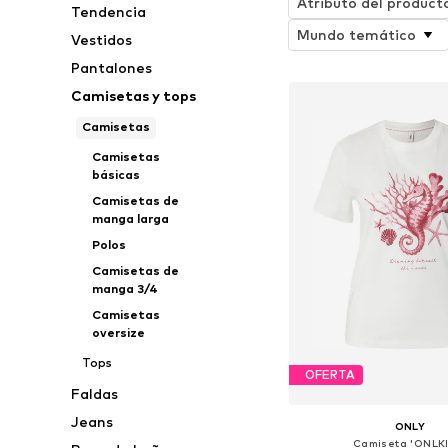
Atributo del product
Tendencia
Mundo temático
Vestidos
Pantalones
Camisetas y tops
Camisetas
Camisetas
básicas
Camisetas de
manga larga
Polos
Camisetas de
manga 3/4
Camisetas
oversize
Tops
OFERTA
Faldas
Jeans
ONLY
Camiseta 'ONLKI