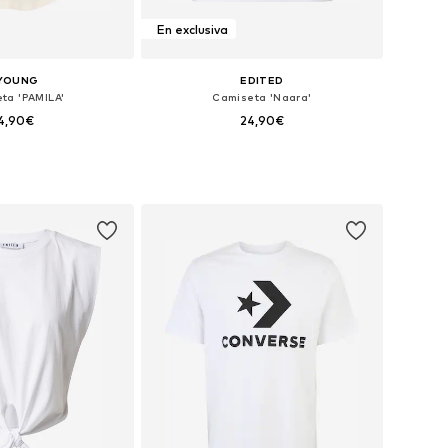
En exclusiva
.YOUNG
EDITED
ta 'PAMILA'
Camiseta 'Naara'
4,90€
24,90€
+
8
s: XS, S, M, L, XL, XXL
Tallas disponibles: XS, S, M, L, XL
 a la cesta
Añadir a la cesta