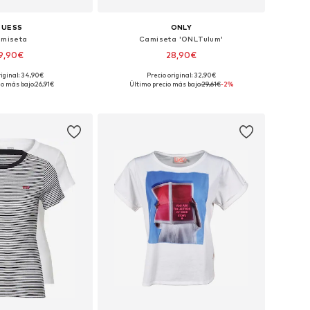
GUESS
ONLY
miseta
Camiseta 'ONLTulum'
9,90€
28,90€
+
2
riginal: 34,90€
Precio original: 32,90€
bles: XS, S, M, L, XL
Disponible en muchas tallas
io más bajo:
26,91€
Último precio más bajo:
29,61€
-2%
 a la cesta
Añadir a la cesta