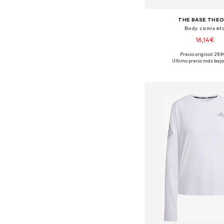
THE BASE THE
Body camiset
16,14€
Precio original: 29,
Tallas disponibles: XS, S, 
Último precio más bajo:
Añadir a la c