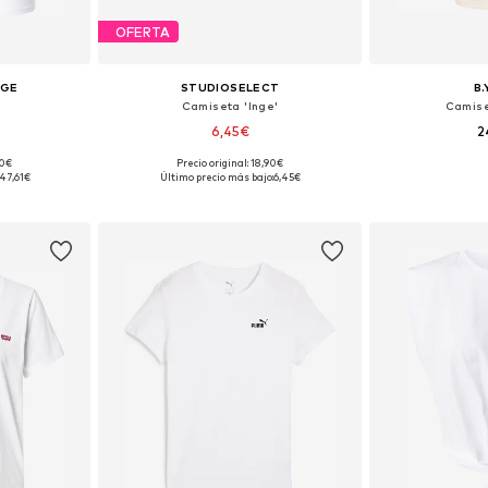
OFERTA
NGE
STUDIOSELECT
B
Camiseta 'Inge'
Camise
6,45€
2
90€
Precio original: 18,90€
, M, L, XL
Tallas disponibles: S, M, L
Tallas disponible
47,61€
Último precio más bajo:
6,45€
esta
Añadir a la cesta
Añadir