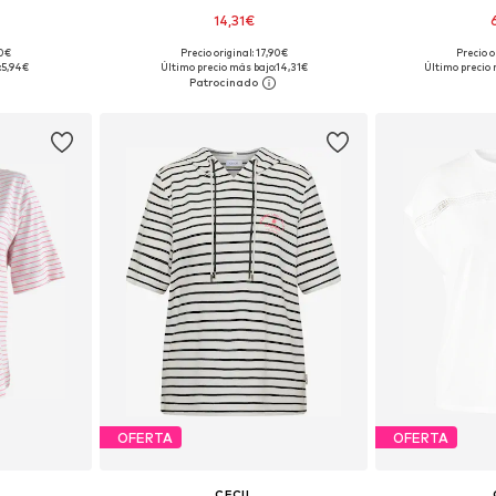
14,31€
90€
Precio original: 17,90€
Precio o
, M, L, XL
Tallas disponibles: S, M, L, XL, XXL
Tallas dispon
:
5,94€
Último precio más bajo:
14,31€
Último precio 
esta
Añadir a la cesta
Añadir
OFERTA
OFERTA
H
CECIL