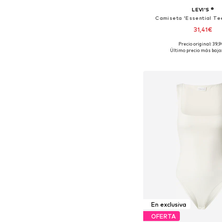
LEVI'S ®
Camiseta 'Essential Tee
31,41€
Precio original: 39,
Tallas disponibles: XS, S
Último precio más bajo:
Añadir a la c
En exclusiva
OFERTA