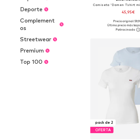
Deporte
45,95€
Complement
Precio original: 59,
Tallas disponibles: S, 
Último precio más bajo:
os
Añadir a la c
Streetwear
Premium
Top 100
pack de 2
OFERTA