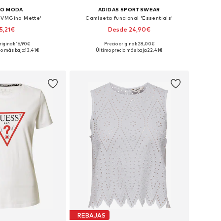
RO MODA
ADIDAS SPORTSWEAR
'VMGina Mette'
Camiseta funcional 'Essentials'
15,21€
Desde 24,90€
+
7
riginal: 16,90€
Precio original: 28,00€
ibles: XS, S, M, L
Disponible en muchas tallas
io más bajo:
13,41€
Último precio más bajo:
22,41€
 a la cesta
Añadir a la cesta
REBAJAS