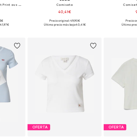
Camiseta 'Damen Tshirt mit Print aus Bio Baumwolle - PinaC'
Camiseta
Camiset
40,41€
95€
Precio original: 49,90€
Precio o
M, L, XL
Tallas disponibles: XS, S, M, L, XL, XXL
Tallas dis
41,97€
Último precio más bajo:
40,41€
Último prec
esta
Añadir a la cesta
Añadir
OFERTA
OFERTA