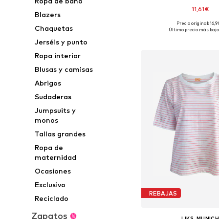
Ropa de baño
11,61€
Blazers
+
46
Precio original: 16,
Tallas disponibles: XS, S
Chaquetas
Último precio más bajo
Añadir a la c
Jerséis y punto
Ropa interior
Blusas y camisas
Abrigos
Sudaderas
Jumpsuits y
monos
Tallas grandes
Ropa de
maternidad
Ocasiones
Exclusivo
REBAJAS
Reciclado
Zapatos
LIKS. MUNIC