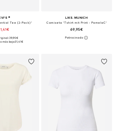
EVI'S ®
LIKS. MUNICH
ntial Tee (2-Pack)'
Camiseta 'Tshirt mit Print - PamelaC'
31,41€
69,95€
riginal: 39,90€
bles: XS, S, M, L, XL
Tallas disponibles: XS, S, M, L, XL, XXL
io más bajo:
31,41€
 a la cesta
Añadir a la cesta