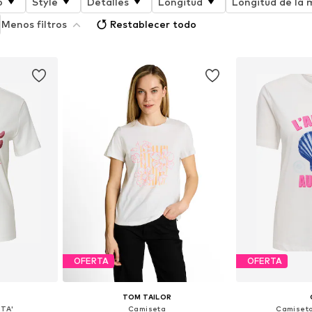
o
Style
Detalles
Longitud
Longitud de la
Menos filtros
Restablecer todo
OFERTA
OFERTA
TOM TAILOR
TA'
Camiseta
Camiset