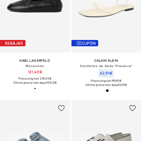
REBAJAS
CUPÓN
KARL LAGERFELD
CALVIN KLEIN
Mocasines
Sandalias de dedo 'Provence'
131,40€
62,91€
Precio original: 219,00€
Precio original: 99,90€
Último precio más bajo:
105,12€
Último precio más bajo:
53,91€