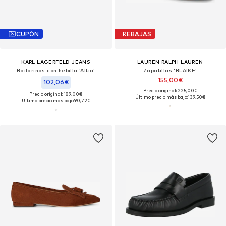
CUPÓN
REBAJAS
KARL LAGERFELD JEANS
LAUREN RALPH LAUREN
Bailarinas con hebilla 'Altia'
Zapatillas 'BLAIKE'
155,00€
102,06€
Precio original: 225,00€
Precio original: 189,00€
Último precio más bajo:
139,50€
Último precio más bajo:
90,72€