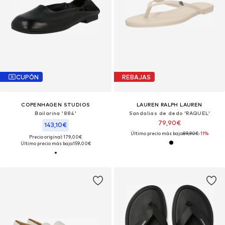
CUPÓN
REBAJAS
COPENHAGEN STUDIOS
LAUREN RALPH LAUREN
Bailarina '884'
Sandalias de dedo 'RAQUEL'
79,90€
143,10€
Último precio más bajo:
89,90€
-11%
Precio original: 179,00€
Último precio más bajo:
159,00€