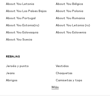
About You Letonia
About You Bélgica
About You Los Países Bajos
About You Polonia
About You Portugal
About You Rumania
About You Estonia(ru)
About You Letonia (ru)
About You Eslovaquia
About You Eslovenia
About You Suecia
REBAJAS
Jerséis y punto
Vestidos
Jeans
Chaquetas
Abrigos
Camisetas y tops
Más
Pantalones
Ropa interior
Faldas
Blusas y camisas
Sudaderas y sudaderas con
Blazers
capucha