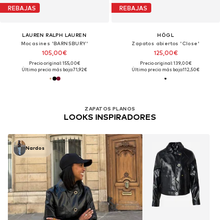
REBAJAS
REBAJAS
LAUREN RALPH LAUREN
HÖGL
Mocasines 'BARNSBURY'
Zapatos abiertos 'Close'
105,00€
125,00€
Precio original: 155,00€
Precio original: 139,00€
Último precio más bajo:
71,92€
Último precio más bajo:
112,50€
ZAPATOS PLANOS
LOOKS INSPIRADORES
Nardos