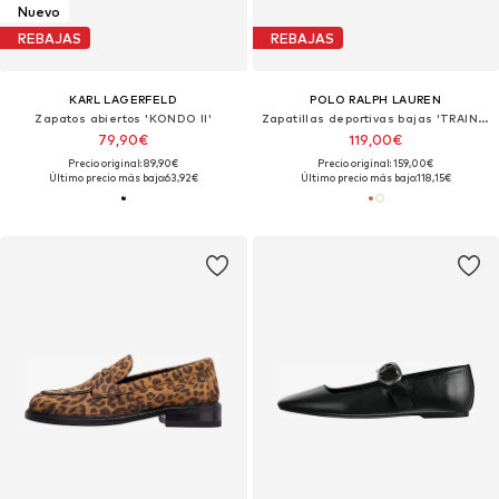
Nuevo
REBAJAS
REBAJAS
KARL LAGERFELD
POLO RALPH LAUREN
Zapatos abiertos 'KONDO II'
Zapatillas deportivas bajas 'TRAIN 89'
79,90€
119,00€
Precio original: 89,90€
Precio original: 159,00€
Último precio más bajo:
63,92€
Último precio más bajo:
118,15€