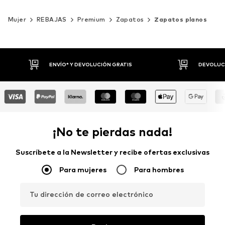
Mujer
REBAJAS
Premium
Zapatos
Zapatos planos
DEVOLUCIONES HASTA 30 DÍAS
P
¡No te pierdas nada!
Suscríbete a la Newsletter y recibe ofertas exclusivas
Para mujeres
Para hombres
Tu dirección de correo electrónico