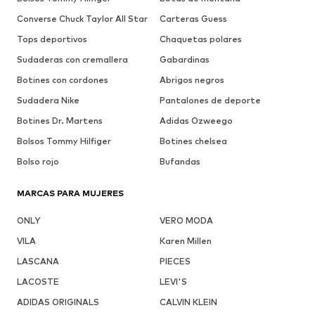
Converse Chuck Taylor All Star
Carteras Guess
Tops deportivos
Chaquetas polares
Sudaderas con cremallera
Gabardinas
Botines con cordones
Abrigos negros
Sudadera Nike
Pantalones de deporte
Botines Dr. Martens
Adidas Ozweego
Bolsos Tommy Hilfiger
Botines chelsea
Bolso rojo
Bufandas
MARCAS PARA MUJERES
ONLY
VERO MODA
VILA
Karen Millen
LASCANA
PIECES
LACOSTE
LEVI'S
ADIDAS ORIGINALS
CALVIN KLEIN