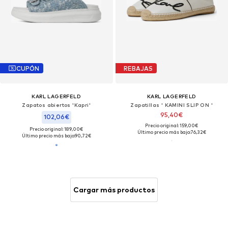
CUPÓN
REBAJAS
KARL LAGERFELD
KARL LAGERFELD
Zapatos abiertos 'Kapri'
Zapatillas ' KAMINI SLIP ON '
95,40€
102,06€
Precio original: 159,00€
Precio original: 189,00€
Último precio más bajo:
76,32€
Último precio más bajo:
90,72€
Cargar más productos