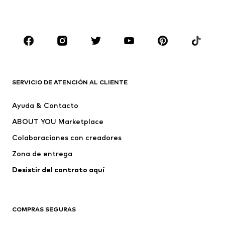
Ropa de baño
Jumpsuits y monos
Tallas grandes
Ropa de maternidad
Zapatos
Deporte
Complementos
Premium
ROPA
SERVICIO DE ATENCIÓN AL CLIENTE
Nuevo
Tendencia
Ayuda & Contacto
Vestidos
Jeans
ABOUT YOU Marketplace
Camisetas y tops
Pantalones
Colaboraciones con creadores
Chaquetas
Jerséis y punto
Zona de entrega
Ropa interior
Blusas y camisas
Abrigos
Faldas
Desistir del contrato aquí 
Ropa de baño
Sudaderas
Blazers
Jumpsuits y monos
COMPRAS SEGURAS
Tallas grandes
Ropa de maternidad