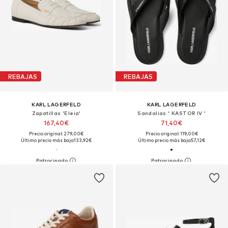
REBAJAS
REBAJAS
KARL LAGERFELD
KARL LAGERFELD
Zapatillas 'Eleia'
Sandalias ' KASTOR IV '
167,40€
71,40€
Precio original: 279,00€
Precio original: 119,00€
Último precio más bajo:
133,92€
Último precio más bajo:
57,12€