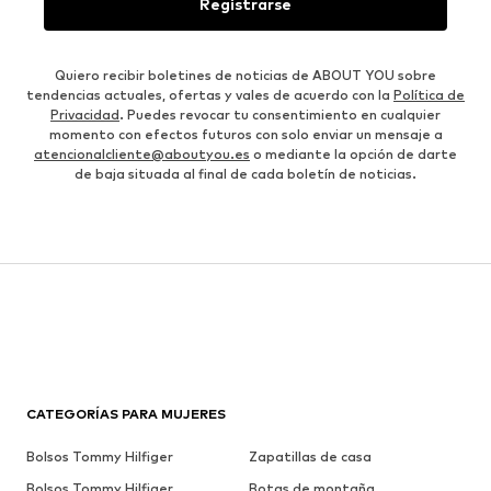
Registrarse
Quiero recibir boletines de noticias de ABOUT YOU sobre
tendencias actuales, ofertas y vales de acuerdo con la
Política de
Privacidad
. Puedes revocar tu consentimiento en cualquier
momento con efectos futuros con solo enviar un mensaje a
atencionalcliente@aboutyou.es
o mediante la opción de darte
de baja situada al final de cada boletín de noticias.
CATEGORÍAS PARA MUJERES
Bolsos Tommy Hilfiger
Zapatillas de casa
Bolsos Tommy Hilfiger
Botas de montaña