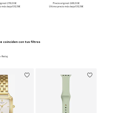
iginal: 219,00€
Precio original: 269,00€
onibles: One Size
Tallas disponibles: One Size
o más bajo:
135,15€
Último precio más bajo:
135,15€
 a la cesta
Añadir a la cesta
 coinciden con tus filtros
 Reloj