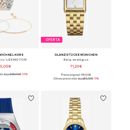
OFERTA
MICHAEL KORS
GLANZSTÜCKE MÜNCHEN
gico 'LEXINGTON'
Reloj analógico
95,00€
71,20€
ás bajo:
329,00€
-10%
Precio original: 119,00€
onibles: One Size
Tallas disponibles: One Size
Último precio más bajo:
80,10€
-11%
 a la cesta
Añadir a la cesta