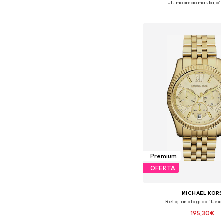
Último precio más bajo:
Añadir a la c
Premium
OFERTA
MICHAEL KOR
Reloj analógico 'Lex
195,30€