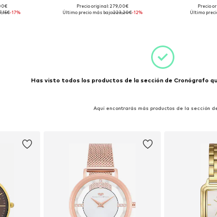
,00€
Precio original: 279,00€
Precio or
 Ø 40mm
Tallas disponibles: Ø 40mm
Tallas disp
7,15€
-17%
Último precio más bajo:
223,20€
-12%
Último preci
esta
Añadir a la cesta
Añadir
Has visto todos los productos de la sección de Cronógrafo que
Aquí encontrarás más productos de la sección de