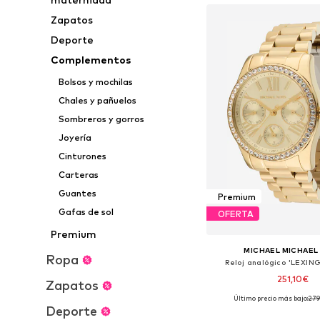
Zapatos
Deporte
Complementos
Bolsos y mochilas
Chales y pañuelos
Sombreros y gorros
Joyería
Cinturones
Carteras
Guantes
Premium
Gafas de sol
OFERTA
Premium
MICHAEL MICHAEL
Ropa
Reloj analógico 'LEXI
251,10€
Zapatos
Último precio más bajo:
279
Tallas disponibles: O
Deporte