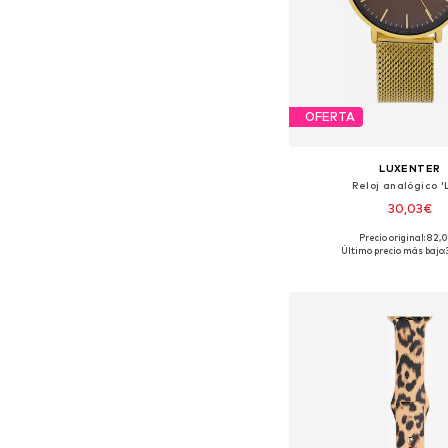
OFERTA
LUXENTER
Reloj analógico 'L
30,03€
Precio original: 82,
Tallas disponibles: O
Último precio más bajo:
Añadir a la c