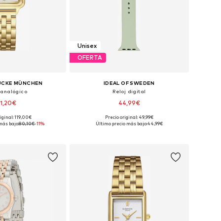
Unisex
OFERTA
ÜCKE MÜNCHEN
IDEAL OF SWEDEN
 analógico
Reloj digital
1,20€
44,99€
iginal: 119,00€
Precio original: 49,99€
onibles: One Size
Tallas disponibles: One Size
más bajo:
80,10€
-11%
Último precio más bajo:
44,99€
 a la cesta
Añadir a la cesta