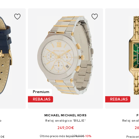
esta
Añadir a la cesta
Añadir
Premium
REBAJAS
REBAJAS
MICHAEL MICHAEL KORS
F
o
Reloj analógico 'BILLIE'
Reloj ana
249,00€
2
Último precio más bajo:
279,00€
-10%
,00€
Precio or
ne Size
Tallas disponibles: One Size
Tallas disp