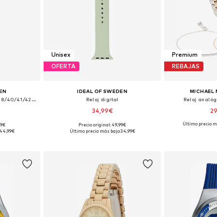
Unisex
Premium
OFERTA
REBAJAS
EN
IDEAL OF SWEDEN
MICHAEL 
Reloj digital 'Apple Watch 38/40/41/42 Large'
Reloj digital
Reloj analó
34,99€
2
Último precio m
99€
Precio original: 49,99€
ne Size
Tallas disponibles: One Size
Tallas disp
44,99€
Último precio más bajo:
34,99€
esta
Añadir a la cesta
Añadir