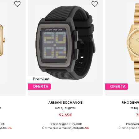
Premium
OFERTA
OFERTA
ARMANI EXCHANGE
RHODENW
o
Reloj digital
Reloj
92,65€
7
,00€
Precio original: 139,00€
Precio or
ne Size
Tallas disponibles: One Size
Tallas disp
9,46€
-5%
Último precio más bajo:
98,10€
-5%
Último precio 
esta
Añadir a la cesta
Añadir