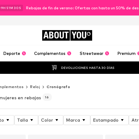
Rebajas de fin de verano: Ofertas con hasta un 50% de de
09
H
51
M
28
S
ABOUT
YOU
Deporte
Complementos
Streetwear
Premium
DEVOLUCIONES HASTA 30 DÍAS
mplementos
Reloj
Cronógrafo
mujeres en rebajas
16
to
Talla
Color
Marca
Estampado
Atr