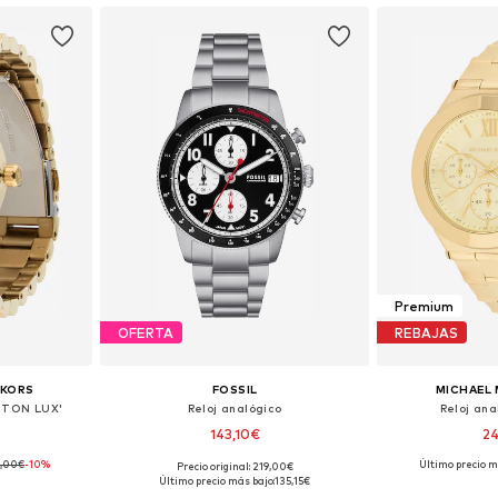
Premium
OFERTA
REBAJAS
 KORS
FOSSIL
MICHAEL 
NGTON LUX'
Reloj analógico
Reloj ana
143,10€
2
,00€
-10%
Último precio m
Precio original: 219,00€
ne Size
Tallas disponibles: One Size
Tallas disp
Último precio más bajo:
135,15€