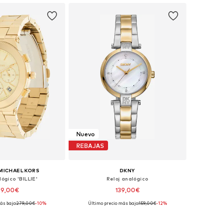
Nuevo
REBAJAS
MICHAEL KORS
DKNY
lógico 'BILLIE'
Reloj analógico
49,00€
139,00€
ás bajo:
279,00€
-10%
Último precio más bajo:
159,00€
-12%
onibles: One Size
Tallas disponibles: One Size