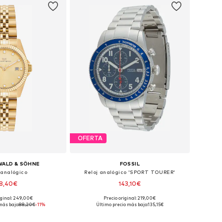
OFERTA
ALD & SÖHNE
FOSSIL
 analógico
Reloj analógico 'SPORT TOURER'
8,40€
143,10€
iginal: 249,00€
Precio original: 219,00€
onibles: One Size
Tallas disponibles: One Size
más bajo:
88,20€
-11%
Último precio más bajo:
135,15€
 a la cesta
Añadir a la cesta