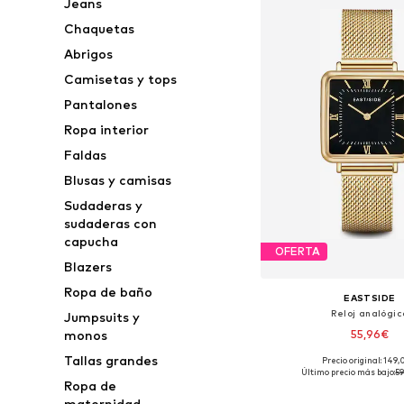
Jeans
Chaquetas
Abrigos
Camisetas y tops
Pantalones
Ropa interior
Faldas
Blusas y camisas
Sudaderas y
sudaderas con
capucha
OFERTA
Blazers
Ropa de baño
EASTSIDE
Reloj analógic
Jumpsuits y
55,96€
monos
Tallas grandes
Precio original: 149
Tallas disponibles: O
Último precio más bajo:
5
Ropa de
Añadir a la c
maternidad