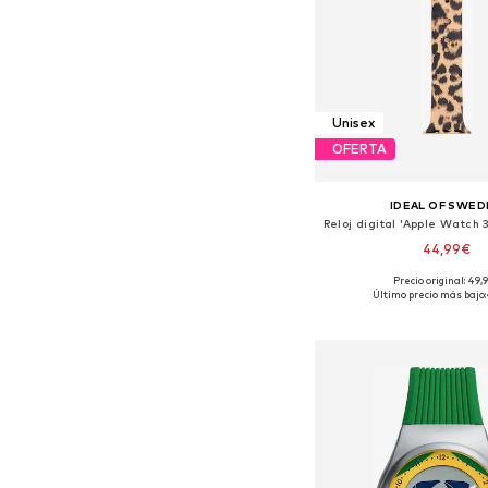
Unisex
OFERTA
IDEAL OF SWED
44,99€
Precio original: 49,
Tallas disponibles: O
Último precio más bajo:
Añadir a la c