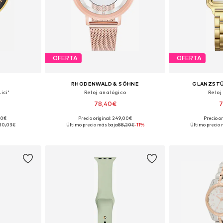
OFERTA
OFERTA
RHODENWALD & SÖHNE
GLANZST
ici'
Reloj analógico
Reloj
78,40€
7
00€
Precio original: 249,00€
Precio or
ne Size
Tallas disponibles: One Size
Tallas disp
30,03€
Último precio más bajo:
88,20€
-11%
Último precio 
esta
Añadir a la cesta
Añadir