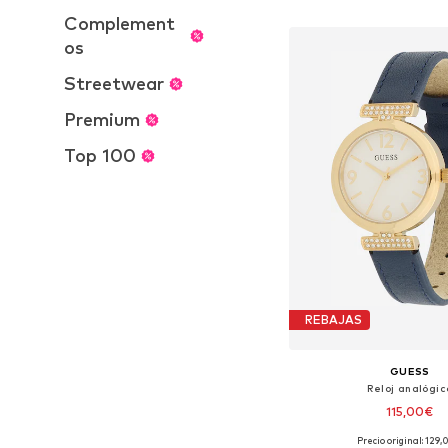
Añadir a la c
Complement
os
Streetwear
Premium
Top 100
REBAJAS
GUESS
Reloj analógic
115,00€
Precio original: 129
Tallas disponibles: O