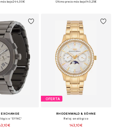
 más bajo:
244,00€
Último precio más bajo:
140,25€
 a la cesta
Añadir a la cesta
OFERTA
I EXCHANGE
RHODENWALD & SÖHNE
alógico 'SYNC'
Reloj analógico
43,10€
143,10€