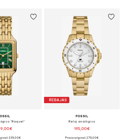
 a la cesta
Añadir a la cesta
REBAJAS
OSSIL
FOSSIL
lógico 'Raquel'
Reloj analógico
69,00€
195,00€
iginal: 339,00€
Precio original: 279,00€
onibles: One Size
Tallas disponibles: One Size