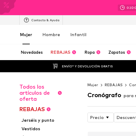
02
D
Contacto & Ayuda
Mujer
Hombre
Infantil
Novedades
REBAJAS
Ropa
Zapatos
ENVÍO* Y DEVOLUCIÓN GRATIS
Mujer
REBAJAS
Co
Todos los
artículos de
Cronógrafo
para 
oferta
REBAJAS
Precio
Descuen
Jerséis y punto
Vestidos