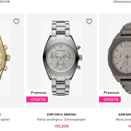
109,00€
Último precio
esta
Añadir a la cesta
Añadir
Premium
Premium
OFERTA
OFERTA
S
EMPORIO ARMANI
ARMAN
ington'
Reloj analógico 'Chronograph'
Reloj an
195,30€
1