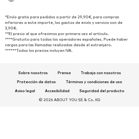
Reciclado
ZAPATOS
*Envío gratis para pedidos a partir de 29,90€, para compras
inferiores a este importe, los gastos de envío y servicio son de
3,90€.
Nuevo
Tendencia
**El precio al que ofrecimos por primera vez el artículo.
Zapatillas de deporte
Botines
****Gratuito para todos los operadores españoles. Puede haber
cargos para las llamadas realizadas desde el extranjero.
Zapatos de tacón y plataforma
Botas
******Todos los precios incluyen IVA.
Sandalias
Zapatos bajos
Zapatos deportivos
Bailarinas
Sobre nosotros
Prensa
Trabaja con nosotros
Mules
Zapatillas de casa
Protección de datos
Términos y condiciones de uso
Exclusivo
Aviso legal
Accesibilidad
Seguridad del producto
DEPORTE
© 2026 ABOUT YOU SE & Co. KG
Ropa deportiva
Disciplinas deportivas
Zapatos deportivos
Mochilas deportivas y bolsos
Complementos deportivos