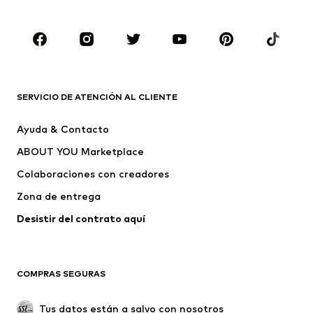
Tallas grandes
Ropa de maternidad
Zapatos
Deporte
Complementos
Premium
ROPA
SERVICIO DE ATENCIÓN AL CLIENTE
Nuevo
Tendencia
Ayuda & Contacto
Vestidos
Jeans
ABOUT YOU Marketplace
Camisetas y tops
Pantalones
Colaboraciones con creadores
Chaquetas
Jerséis y punto
Zona de entrega
Ropa interior
Blusas y camisas
Abrigos
Faldas
Desistir del contrato aquí 
Ropa de baño
Sudaderas
Blazers
Jumpsuits y monos
COMPRAS SEGURAS
Tallas grandes
Ropa de maternidad
Ocasiones
Exclusivo
Tus datos están a salvo con nosotros