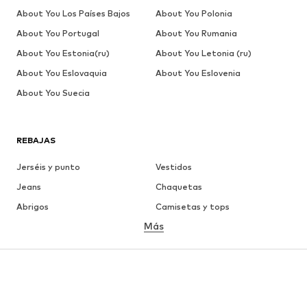
About You Los Países Bajos
About You Polonia
About You Portugal
About You Rumania
About You Estonia(ru)
About You Letonia (ru)
About You Eslovaquia
About You Eslovenia
About You Suecia
REBAJAS
Jerséis y punto
Vestidos
Jeans
Chaquetas
Abrigos
Camisetas y tops
Más
Pantalones
Ropa interior
Faldas
Blusas y camisas
Sudaderas y sudaderas con
Blazers
capucha
Ropa de baño
Jumpsuits y monos