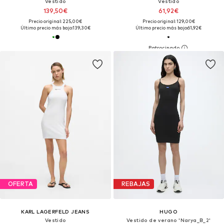
Vestido
Vestido
139,50€
61,92€
Precio original: 225,00€
Precio original: 129,00€
Último precio más bajo:
139,30€
Último precio más bajo:
61,92€
OFERTA
REBAJAS
KARL LAGERFELD JEANS
HUGO
Vestido
Vestido de verano 'Narya_B_2'