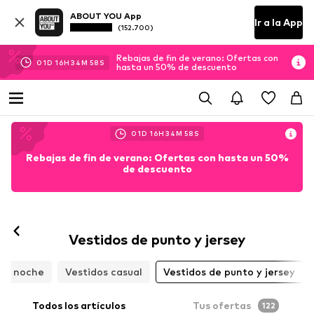
ABOUT YOU App
Ir a la App
(152.700)
Rebajas de fin de verano: Ofertas con
01
D
16
H
34
M
57
S
hasta un 50% de descuento
01
D
16
H
34
M
57
S
Rebajas de fin de verano: Ofertas con hasta un 50%
de descuento
Vestidos de punto y jersey
 de noche
Vestidos casual
Vestidos de punto y jersey
Todos los artículos
Tus ofertas
122