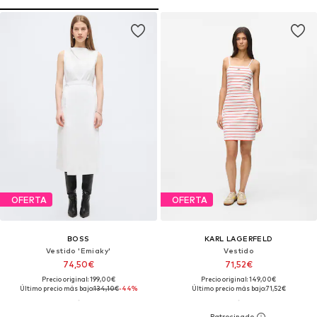
OFERTA
OFERTA
BOSS
KARL LAGERFELD
Vestido 'Emiaky'
Vestido
74,50€
71,52€
Precio original: 199,00€
Precio original: 149,00€
Último precio más bajo:
134,10€
-44%
Último precio más bajo:
71,52€