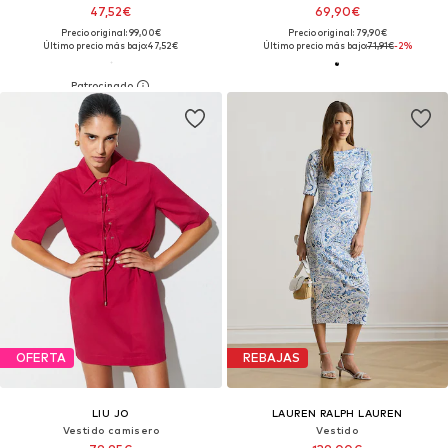
47,52€
69,90€
Precio original: 99,00€
Precio original: 79,90€
Último precio más bajo:
47,52€
Último precio más bajo:
71,91€
-2%
OFERTA
REBAJAS
LIU JO
LAUREN RALPH LAUREN
Vestido camisero
Vestido