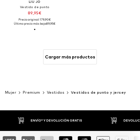
LIU JO
Vestido de punto
89,95€
Precio original: 179,90€
Último precio más bajo:
89,95€
Cargar más productos
Mujer
Premium
Vestidos
Vestidos de punto y jersey
DEVOLUCIONES HASTA 30 DÍAS
P