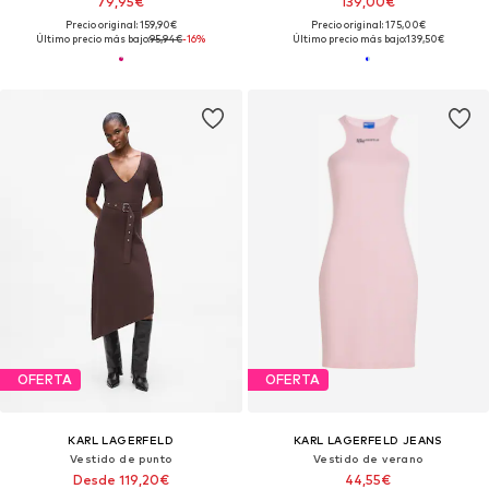
79,95€
139,00€
Precio original: 159,90€
Precio original: 175,00€
Último precio más bajo:
95,94€
-16%
Último precio más bajo:
139,50€
OFERTA
OFERTA
KARL LAGERFELD
KARL LAGERFELD JEANS
Vestido de punto
Vestido de verano
Desde 119,20€
44,55€