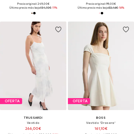
Precio original: 249,00€
Precio original: 99,00€
Último precio más bajo:
134,10€
-11%
Último precio más bajo:
53,46€
-16%
OFERTA
OFERTA
TRUSSARDI
BOSS
Vestido
Vestido 'Drasera'
266,00€
161,10€