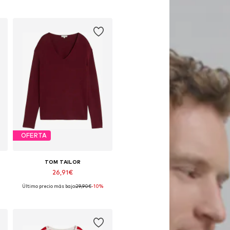
OFERTA
TOM TAILOR
26,91€
Último precio más bajo:
29,90€
-10%
Tallas disponibles: XS, S, M, L, XL
Añadir a la cesta