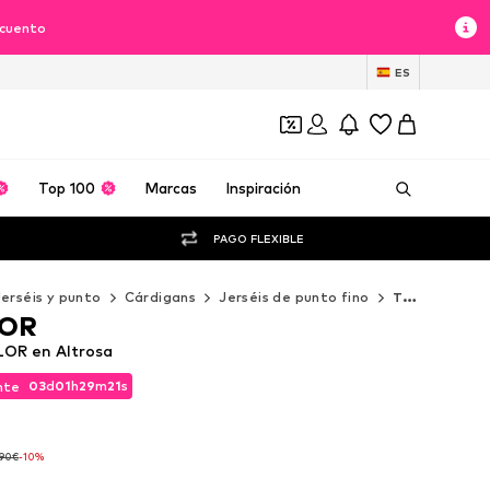
scuento
ES
Top 100
Marcas
Inspiración
PAGO FLEXIBLE
Jerséis y punto
Cárdigans
Jerséis de punto fino
TOM TAILOR Jerséis de punto fino
LOR
LOR en Altrosa
03
d
01
h
29
m
19
s
nte
03
d
01
h
29
m
19
s
nte
,90€
-10%
,90€
-10%