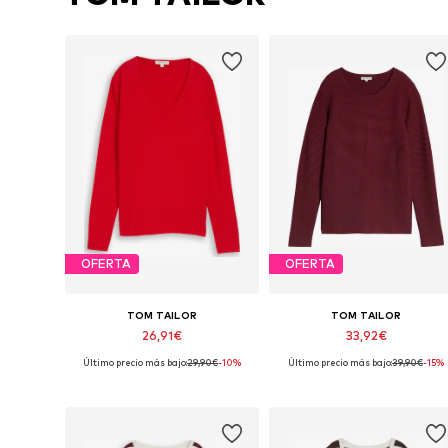
OFERTA
OFERTA
TOM TAILOR
TOM TAILOR
26,91€
33,92€
Último precio más bajo:
29,90€
-10%
Último precio más bajo:
39,90€
-15%
Disponible en muchas tallas
Disponible en muchas tallas
Añadir a la cesta
Añadir a la cesta