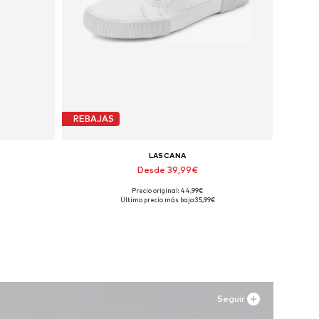
REBAJAS
LASCANA
Desde 39,99€
Precio original: 44,99€
s
Tallas disponibles: 35 Tallas normales, 36 Tallas normales, 43 Tallas normales
Último precio más bajo:
35,99€
Añadir a la cesta
Seguir