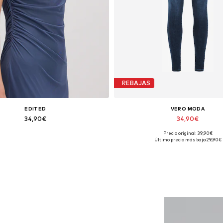
REBAJAS
EDITED
VERO MODA
34,90€
34,90€
Precio original: 39,90€
Tallas disponibles: 1
Disponible en muchas talla
Último precio más bajo:
29,90€
Añadir a la cesta
Añadir a la cesta