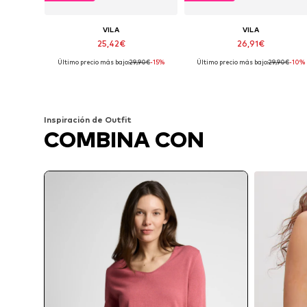
VILA
VILA
25,42€
26,91€
Último precio más bajo:
29,90€
-15%
Último precio más bajo:
29,90€
-10%
Tallas disponibles: XS, S, M, L, XL, XXL
Tallas dispon
Añadir a la cesta
Añadir a la cesta
Inspiración de Outfit
COMBINA CON