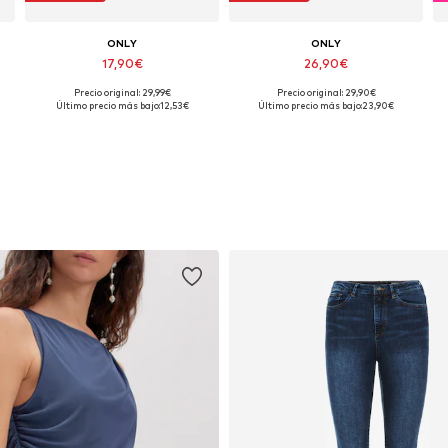
ONLY
ONLY
17,90€
26,90€
Precio original: 29,99€
Precio original: 29,90€
ibles: XS, S, M, L, XL, XXL
Tallas disponibles: XS, S, M, L, XL
Tallas disponibles: XS, S, M, L, XL
Último precio más bajo:
12,53€
Último precio más bajo:
23,90€
Añadir a la cesta
Añadir a la cesta