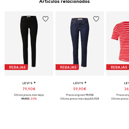
Artículos relacionados
REBAJAS
REBAJAS
REBAJAS
LEVI'S ®
LEVI'S ®
LEV
79,90€
59,90€
26
Último precio más bajo:
Precio original: 99,95€
Precio ori
99,95€
-20%
Último precio más bajo:
50,92€
Último precio