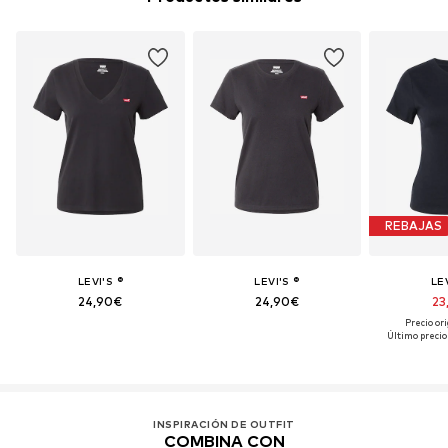
Secado a baja temperatura
Artículo n.º
LEV0577002000006
REBAJAS
LEVI'S ®
LEVI'S ®
LEV
24,90€
24,90€
23
Precio ori
Último precio
INSPIRACIÓN DE OUTFIT
COMBINA CON