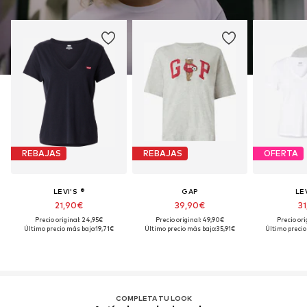
REBAJAS
REBAJAS
OFERTA
LEVI'S ®
GAP
LEV
21,90€
39,90€
31
Precio original: 24,95€
Precio original: 49,90€
Precio ori
Último precio más bajo:
19,71€
Último precio más bajo:
35,91€
Último precio
COMPLETA TU LOOK