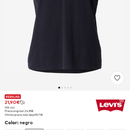
REBAJAS
REBAJAS
21,90€
21,90€
IVA incl.
IVA incl.
Precio original: 24,95€
Precio original: 24,95€
Último precio más bajo:
Último precio más bajo:
19,71€
19,71€
Color
:
negro