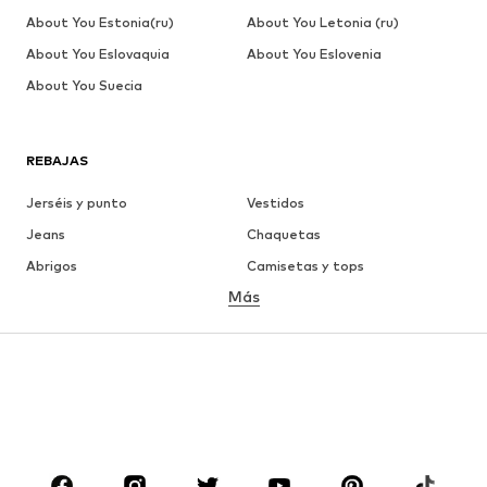
About You Estonia(ru)
About You Letonia (ru)
About You Eslovaquia
About You Eslovenia
About You Suecia
REBAJAS
Jerséis y punto
Vestidos
Jeans
Chaquetas
Abrigos
Camisetas y tops
Más
Pantalones
Ropa interior
Faldas
Blusas y camisas
Sudaderas y sudaderas con
Blazers
capucha
Ropa de baño
Jumpsuits y monos
Tallas grandes
Ropa de maternidad
Zapatos
Deporte