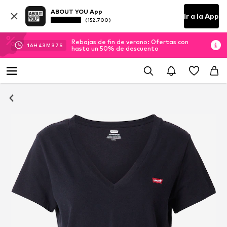
ABOUT YOU App
Ir a la App
(152.700)
Rebajas de fin de verano: Ofertas con
16
H
43
M
36
S
hasta un 50% de descuento