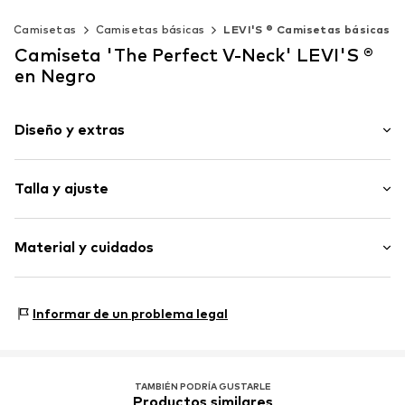
Camisetas
Camisetas básicas
LEVI'S ® Camisetas básicas
Camiseta 'The Perfect V-Neck' LEVI'S ®
en Negro
Diseño y extras
Color liso
Talla y ajuste
Jersey
Cuello en V
Longitud de la manga: Manga corta
Bordado
Material y cuidados
Longitud: Normal
Dobladillo/borde cosido
Ajuste: Ajuste regular
Puño/cuello de punto acanalado
La modelo mide 1.76m y usa una talla S (Internacional)
Material: 100% Algodón
Dobladillo recto
Informar de un problema legal
Guía de tallas
Necktape
Lavar a 30 ºC
Etiqueta bordada
Limpieza en seco con percloroetileno
Planchado en caliente moderado
Costuras tono entono
No utilizar lejía
TAMBIÉN PODRÍA GUSTARLE
Tacto suave
Productos similares