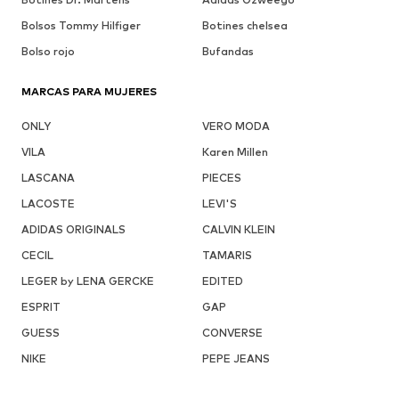
Bolsos Tommy Hilfiger
Botines chelsea
Bolso rojo
Bufandas
MARCAS PARA MUJERES
ONLY
VERO MODA
VILA
Karen Millen
LASCANA
PIECES
LACOSTE
LEVI'S
ADIDAS ORIGINALS
CALVIN KLEIN
CECIL
TAMARIS
LEGER by LENA GERCKE
EDITED
ESPRIT
GAP
GUESS
CONVERSE
NIKE
PEPE JEANS