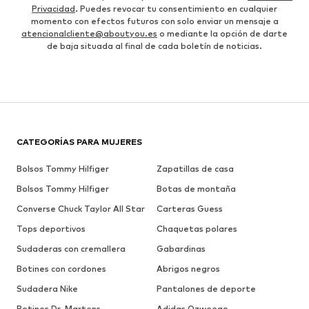
Privacidad
. Puedes revocar tu consentimiento en cualquier
momento con efectos futuros con solo enviar un mensaje a
atencionalcliente@aboutyou.es
o mediante la opción de darte
de baja situada al final de cada boletín de noticias.
CATEGORÍAS PARA MUJERES
Bolsos Tommy Hilfiger
Zapatillas de casa
Bolsos Tommy Hilfiger
Botas de montaña
Converse Chuck Taylor All Star
Carteras Guess
Tops deportivos
Chaquetas polares
Sudaderas con cremallera
Gabardinas
Botines con cordones
Abrigos negros
Sudadera Nike
Pantalones de deporte
Botines Dr. Martens
Adidas Ozweego