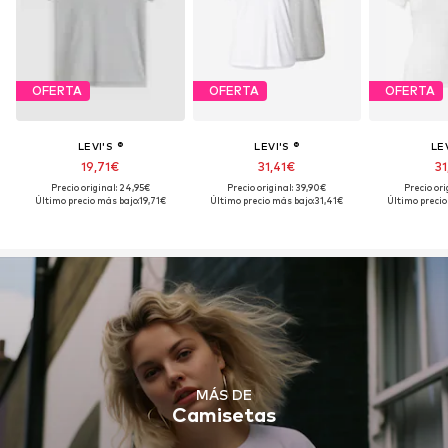
OFERTA
OFERTA
OFERTA
LEVI'S ®
LEVI'S ®
LEV
19,71€
31,41€
31
Precio original: 24,95€
Precio original: 39,90€
Precio ori
Último precio más bajo:
19,71€
Último precio más bajo:
31,41€
Último precio
MÁS DE
Camisetas