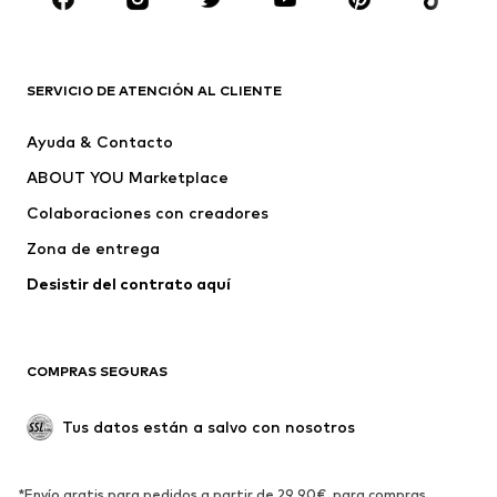
Complementos
Premium
ROPA
SERVICIO DE ATENCIÓN AL CLIENTE
Nuevo
Tendencia
Ayuda & Contacto
Vestidos
Jeans
ABOUT YOU Marketplace
Camisetas y tops
Pantalones
Colaboraciones con creadores
Chaquetas
Jerséis y punto
Zona de entrega
Ropa interior
Blusas y camisas
Abrigos
Faldas
Desistir del contrato aquí 
Ropa de baño
Sudaderas
Blazers
Jumpsuits y monos
COMPRAS SEGURAS
Tallas grandes
Ropa de maternidad
Ocasiones
Exclusivo
Tus datos están a salvo con nosotros
Reciclado
ZAPATOS
*Envío gratis para pedidos a partir de 29,90€, para compras