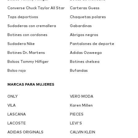
Converse Chuck Taylor All Star
Carteras Guess
Tops deportivos
Chaquetas polares
Sudaderas con cremallera
Gabardinas
Botines con cordones
Abrigos negros
Sudadera Nike
Pantalones de deporte
Botines Dr. Martens
Adidas Ozweego
Bolsos Tommy Hilfiger
Botines chelsea
Bolso rojo
Bufandas
MARCAS PARA MUJERES
ONLY
VERO MODA
VILA
Karen Millen
LASCANA
PIECES
LACOSTE
LEVI'S
ADIDAS ORIGINALS
CALVIN KLEIN