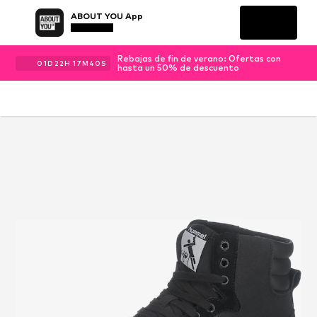
ABOUT YOU App
Rebajas de fin de verano: Ofertas con
01
D
22
H
17
M
40
S
hasta un 50% de descuento