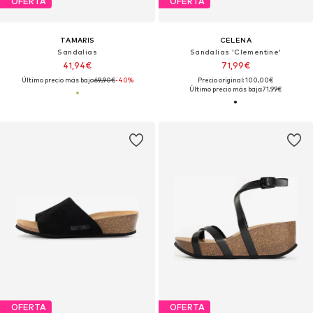
OFERTA
OFERTA
TAMARIS
CELENA
Sandalias
Sandalias 'Clementine'
41,94€
71,99€
Último precio más bajo:
69,90€
-40%
Precio original: 100,00€
Último precio más bajo:
71,99€
OFERTA
OFERTA