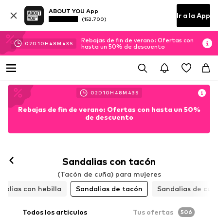
ABOUT YOU App
Ir a la App
(152.700)
Rebajas de fin de verano: Ofertas con
02
D
10
H
48
M
42
S
hasta un 50% de descuento
02
D
10
H
48
M
42
S
Rebajas de fin de verano: Ofertas con hasta un 50%
de descuento
Sandalias con tacón
(Tacón de cuña) para mujeres
dalias con hebilla
Sandalias de tacón
Sandalias de cuñ
Todos los artículos
Tus ofertas
506