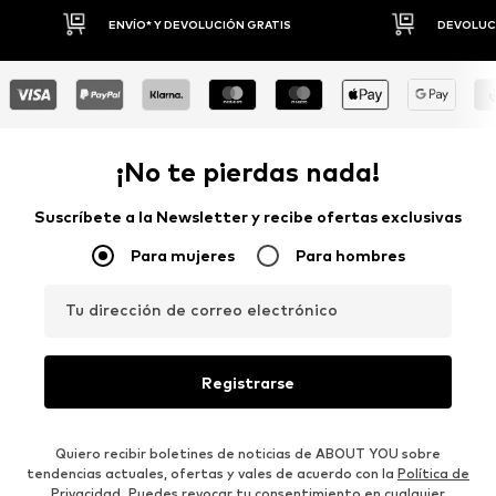
DEVOLUCIONES HASTA 30 DÍAS
P
¡No te pierdas nada!
Suscríbete a la Newsletter y recibe ofertas exclusivas
Para mujeres
Para hombres
Tu dirección de correo electrónico
Registrarse
Quiero recibir boletines de noticias de ABOUT YOU sobre
tendencias actuales, ofertas y vales de acuerdo con la
Política de
Privacidad
. Puedes revocar tu consentimiento en cualquier