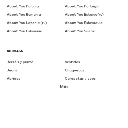
About You Polonia
About You Portugal
About You Rumania
About You Estonia(ru)
About You Letonia (ru)
About You Eslovaquia
About You Eslovenia
About You Suecia
REBAJAS
Jerséis y punto
Vestidos
Jeans
Chaquetas
Abrigos
Camisetas y tops
Más
Pantalones
Ropa interior
Faldas
Blusas y camisas
Sudaderas y sudaderas con
Blazers
capucha
Ropa de baño
Jumpsuits y monos
Tallas grandes
Ropa de maternidad