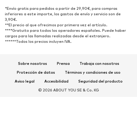
ZAPATOS
*Envío gratis para pedidos a partir de 29,90€, para compras
inferiores a este importe, los gastos de envío y servicio son de
3,90€.
Nuevo
Tendencia
**El precio al que ofrecimos por primera vez el artículo.
Zapatillas de deporte
Botines
****Gratuito para todos los operadores españoles. Puede haber
cargos para las llamadas realizadas desde el extranjero.
Zapatos de tacón y plataforma
Botas
******Todos los precios incluyen IVA.
Sandalias
Zapatos bajos
Zapatos deportivos
Bailarinas
Sobre nosotros
Prensa
Trabaja con nosotros
Mules
Zapatillas de casa
Protección de datos
Términos y condiciones de uso
Exclusivo
Aviso legal
Accesibilidad
Seguridad del producto
DEPORTE
© 2026 ABOUT YOU SE & Co. KG
Ropa deportiva
Disciplinas deportivas
Zapatos deportivos
Mochilas deportivas y bolsos
Complementos deportivos
COMPLEMENTOS