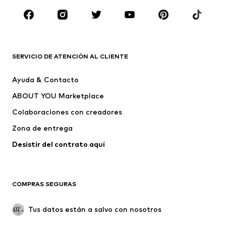
Zapatos
Deporte
Complementos
Premium
ROPA
SERVICIO DE ATENCIÓN AL CLIENTE
Nuevo
Tendencia
Ayuda & Contacto
Vestidos
Jeans
ABOUT YOU Marketplace
Camisetas y tops
Pantalones
Colaboraciones con creadores
Chaquetas
Jerséis y punto
Zona de entrega
Ropa interior
Blusas y camisas
Abrigos
Faldas
Desistir del contrato aquí 
Ropa de baño
Sudaderas
Blazers
Jumpsuits y monos
COMPRAS SEGURAS
Tallas grandes
Ropa de maternidad
Ocasiones
Exclusivo
Tus datos están a salvo con nosotros
Reciclado