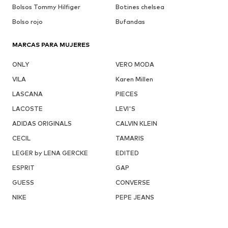
Bolsos Tommy Hilfiger
Botines chelsea
Bolso rojo
Bufandas
MARCAS PARA MUJERES
ONLY
VERO MODA
VILA
Karen Millen
LASCANA
PIECES
LACOSTE
LEVI'S
ADIDAS ORIGINALS
CALVIN KLEIN
CECIL
TAMARIS
LEGER by LENA GERCKE
EDITED
ESPRIT
GAP
GUESS
CONVERSE
NIKE
PEPE JEANS