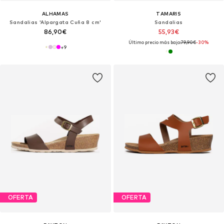
ALHAMAS
TAMARIS
Sandalias 'Alpargata Cuña 8 cm'
Sandalias
86,90€
55,93€
Último precio más bajo:
79,90€
-30%
+
9
OFERTA
OFERTA