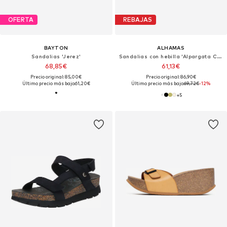
OFERTA
REBAJAS
BAYTON
ALHAMAS
Sandalias 'Jerez'
Sandalias con hebilla 'Alpargata Cuña 7 cm'
68,85€
61,13€
Precio original: 85,00€
Precio original: 86,90€
Último precio más bajo:
61,20€
Último precio más bajo:
69,72€
-12%
+
5