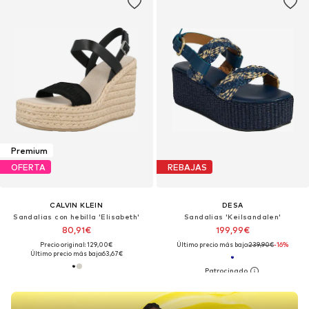
Premium
OFERTA
REBAJAS
CALVIN KLEIN
DESA
Sandalias con hebilla 'Elisabeth'
Sandalias 'Keilsandalen'
80,91€
199,99€
Precio original: 129,00€
Último precio más bajo:
239,90€
-16%
Último precio más bajo:
63,67€