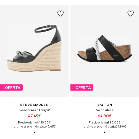
OFERTA
OFERTA
STEVE MADDEN
BAYTON
Sandalias 'Taliya'
Sandalias
47,45€
64,80€
Precio original: 139,00€
Precio original: 90,00€
Último precio más bajo:
47,45€
Último precio más bajo:
64,80€