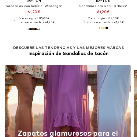
BAYTON
BAYTON
Sandalias con hebilla 'Wodonga'
Sandalias con hebilla 'Reus'
61,20€
61,20€
Precio original: 85,00€
Precio original: 85,00€
Último precio más bajo:
61,20€
Último precio más bajo:
61,20€
+
7
DESCUBRE LAS TENDENCIAS Y LAS MEJORES MARCAS
Inspiración de Sandalias de tacón
Zapatos glamurosos para el