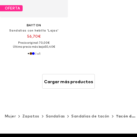
OFERTA
BAYTON
Sandalias con hebilla 'Lajas'
56,70€
Precio original: 70,00€
Último precio más bajo:
50,40€
+
1
Cargar más productos
Mujer
Zapatos
Sandalias
Sandalias de tacón
Tacón de cuña