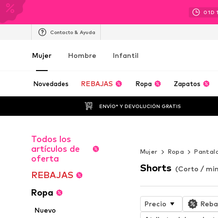
01
D
Contacto & Ayuda
Mujer
Hombre
Infantil
Novedades
REBAJAS
Ropa
Zapatos
ENVÍO* Y DEVOLUCIÓN GRATIS
Todos los
WORK IT
artículos de
Mujer
Ropa
Pantal
oferta
Shorts
(Corto / min
REBAJAS
Ropa
Precio
Reba
Nuevo