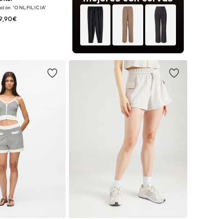
alón 'ONLFILICIA'
9,90€
es: 34, 36, 38, 40, 42
 a la cesta