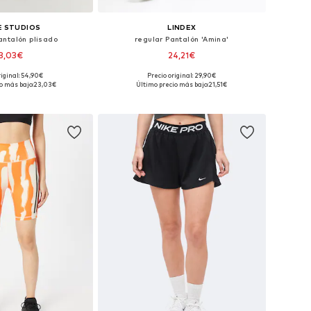
 STUDIOS
LINDEX
antalón plisado
regular Pantalón 'Amina'
3,03€
24,21€
riginal: 54,90€
Precio original: 29,90€
: 36, 38, 40, 42, 44, 46
Tallas disponibles: 36, 38, 40, 42, 44, 46
o más bajo:
23,03€
Último precio más bajo:
21,51€
 a la cesta
Añadir a la cesta