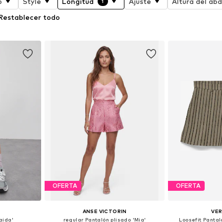
o
Style
Longitud
Ajuste
Altura del a
1
Restablecer todo
OFERTA
OFERTA
ANSE VICTORIN
VE
aida'
regular Pantalón plisado 'Mia'
Loosefit Pantal