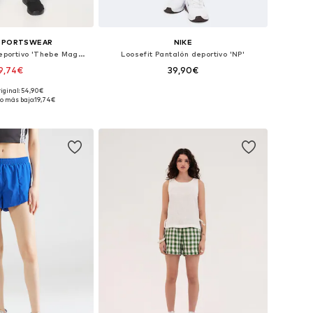
 SPORTSWEAR
NIKE
Skinny Pantalón deportivo 'Thebe Magugu Bike'
Loosefit Pantalón deportivo 'NP'
9,74€
39,90€
riginal: 54,90€
es: XXXS-XXS x regular
Tallas disponibles: XS, S, M, L, XL
o más bajo:
19,74€
 a la cesta
Añadir a la cesta