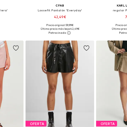
CFAB
KARL 
Piera'
Loosefit Pantalón 'Everyday'
regular P
42,49€
7
Precio original: 59,99€
Precio or
, 44, 46
Tallas disponibles: 38, 40, 42, 44
Tallas disponibl
Último precio más bajo:
42,49€
Último prec
esta
Añadir a la cesta
Añadir
OFERTA
OFERTA