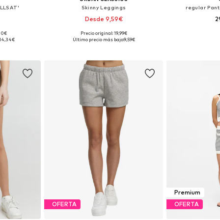
ALLSAT'
Skinny Leggings
regular Pant
Desde 9,59€
2
+
1
,00€
Precio original: 19,99€
38, 40, 42
Tallas disponibles: XS, S, M, L
Tallas disponibl
14,34€
Último precio más bajo:
9,59€
esta
Añadir a la cesta
Añadir
Premium
OFERTA
OFERTA