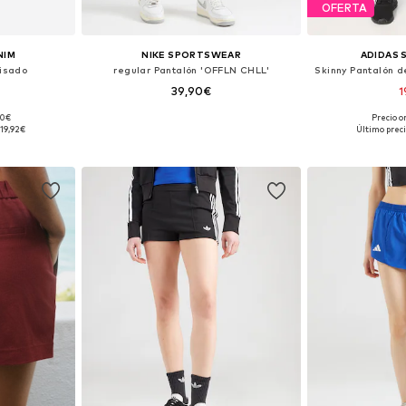
OFERTA
NIM
NIKE SPORTSWEAR
ADIDAS
lisado
regular Pantalón 'OFFLN CHLL'
39,90€
1
90€
Precio o
, 40, 42, 44
Tallas disponibles: 38, 40, 42, 44
Tallas disponibl
19,92€
Último preci
esta
Añadir a la cesta
Añadir