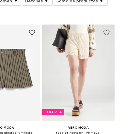
bdomen
Detalles
Gama de productos
OFERTA
RO MODA
VERO MODA
ón plisado 'VMRosie'
regular Pantalón 'VMMaya'