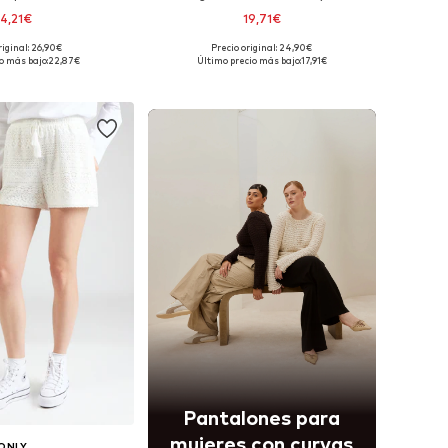
4,21€
19,71€
+
1
riginal: 26,90€
Precio original: 24,90€
es: 36, 38, 40, 42, 44
Tallas disponibles: 36, 38, 40, 42, 44
o más bajo:
22,87€
Último precio más bajo:
17,91€
 a la cesta
Añadir a la cesta
Pantalones para
mujeres con curvas
ONLY