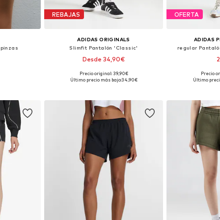
REBAJAS
OFERTA
ADIDAS ORIGINALS
ADIDAS 
 pinzas
Slimfit Pantalón 'Classic'
regular Pantaló
Desde 34,90€
2
Precio original: 39,90€
Precio o
 tallas
Tallas disponibles: 36, 38, 40, 42, 44
Disponible 
Último precio más bajo:
34,90€
Último preci
esta
Añadir a la cesta
Añadir