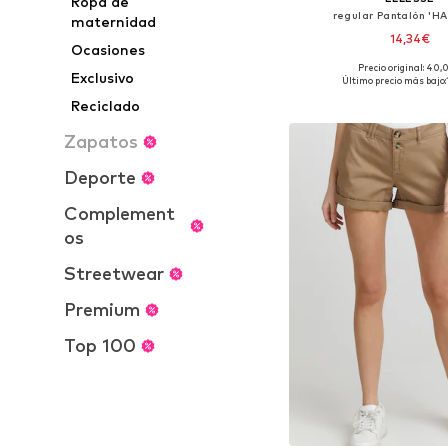
Ropa de
regular Pantalón 'H
maternidad
14,34€
Ocasiones
Precio original: 40
Tallas disponibles: 36, 
Exclusivo
Último precio más bajo:
Añadir a la c
Reciclado
Zapatos
Deporte
Complement
os
Streetwear
Premium
Top 100