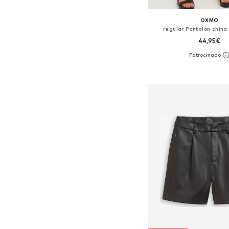
OXMO
regular Pantalón chino
44,95€
+
1
Tallas disponibles: 42
Añadir a la c