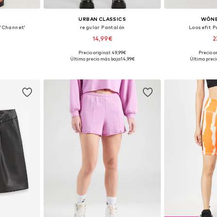
URBAN CLASSICS
WÔNE
 'Channet'
regular Pantalón
Loosefit P
14,99€
2
Precio original: 49,99€
Precio o
, 44, 46
Tallas disponibles: 38, 38, 40, 42, 44
Tallas disponibles
Último precio más bajo:
14,99€
Último preci
esta
Añadir a la cesta
Añadir