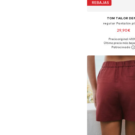
REBAJAS
TOM TAILOR DE
regular Pantalón p
29,90€
Precio original: 49,
Tallas disponibles: 36, 38
Último precio más bajo:
Añadir a la c