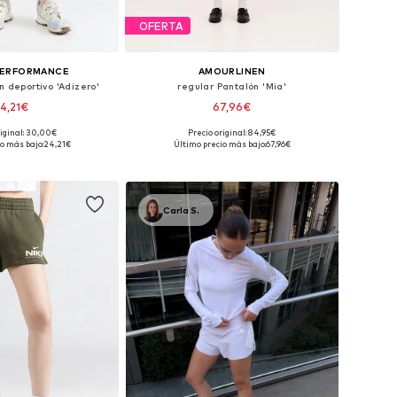
OFERTA
PERFORMANCE
AMOURLINEN
n deportivo 'Adizero'
regular Pantalón 'Mia'
4,21€
67,96€
+
1
riginal: 30,00€
Precio original: 84,95€
en muchas tallas
Tallas disponibles: 36 x short, 38 x short, 40 x short, 42 x short, 44 x short, 46 x short
o más bajo:
24,21€
Último precio más bajo:
67,96€
 a la cesta
Añadir a la cesta
Carla S.