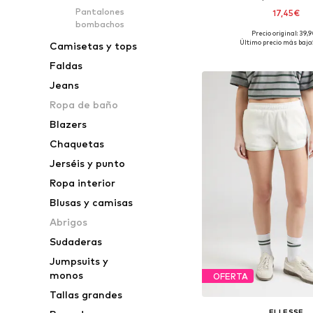
Pantalones
17,45€
bombachos
Precio original: 39,
Tallas disponibles: 36, 38
Último precio más bajo:
Camisetas y tops
Añadir a la c
Faldas
Jeans
Ropa de baño
Blazers
Chaquetas
Jerséis y punto
Ropa interior
Blusas y camisas
Abrigos
Sudaderas
Jumpsuits y
monos
OFERTA
Tallas grandes
ELLESSE