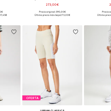
273,00€
2
90€
Precio original: 390,00€
Precio o
, 40, 42, 44
Tallas disponibles: 36, 38, 40, 42
Tallas disponibl
17,45€
Último precio más bajo:
273,00€
Último preci
esta
Añadir a la cesta
Añadir
OFERTA
URBAN CLASSICS