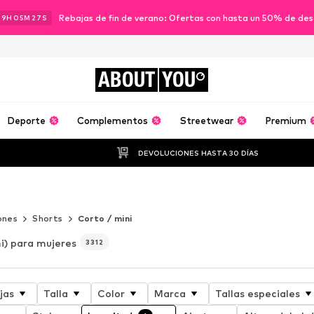
Rebajas de fin de verano: Ofertas con hasta un 50% de de
19
H
05
M
26
S
ABOUT
YOU
Deporte
Complementos
Streetwear
Premium
DEVOLUCIONES HASTA 30 DÍAS
ones
Shorts
Corto / mini
i) para mujeres
3312
jas
Talla
Color
Marca
Tallas especiales