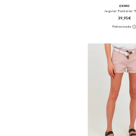
OXMO
regular Pantalón '
39,95€
+
1
Tallas disponibles: 40
Añadir a la c