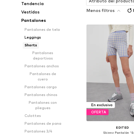
Atributo del product
Tendencia
Menos filtros
Vestidos
Pantalones
Pantalones de tela
Leggings
Shorts
Pantalones
deportivos
Pantalones anchos
Pantalones de
cuero
Pantalones cargo
Pantalones chinos
Pantalones con
En exclusiva
pliegues
OFERTA
Culottes
Pantalones de pana
EDITED
Pantalones 3/4
Skinny Pantalón 'S