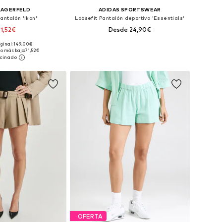
LAGERFELD
ADIDAS SPORTSWEAR
antalón 'Ikon'
Loosefit Pantalón deportivo 'Essentials'
1,52€
Desde 24,90€
iginal: 149,00€
es: 38, 40, 42, 44, 46
Tallas disponibles: XS, S, M, L, XL, XXL
io más bajo:
71,52€
 a la cesta
Añadir a la cesta
OFERTA