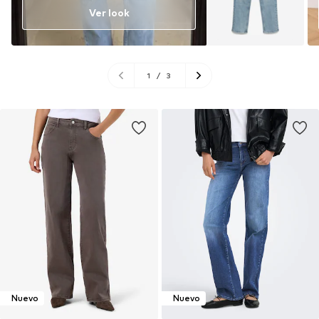
Ver look
1
/
3
Nuevo
Nuevo