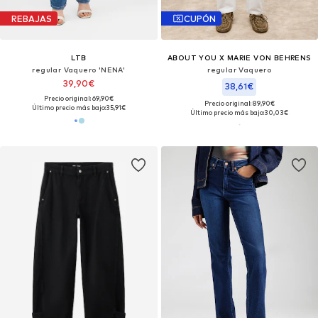
REBAJAS
CUPÓN
LTB
ABOUT YOU X MARIE VON BEHRENS
regular Vaquero 'NENA'
regular Vaquero
39,90€
38,61€
Precio original: 69,90€
Precio original: 89,90€
Último precio más bajo:
35,91€
Último precio más bajo:
30,03€