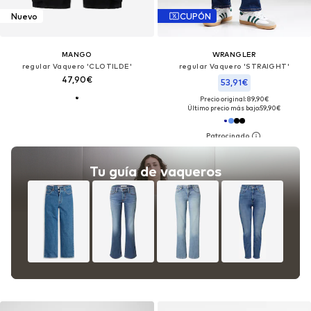
Nuevo
CUPÓN
MANGO
WRANGLER
regular Vaquero 'CLOTILDE'
regular Vaquero 'STRAIGHT'
47,90€
53,91€
Precio original: 89,90€
Último precio más bajo:
59,90€
Tu guía de vaqueros