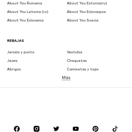
About You Rumania
About You Estonia(ru)
About You Letonia (ru)
About You Eslovaquia
About You Eslovenia
About You Suecia
REBAJAS
Jerséis y punto
Vestidos
Jeans
Chaquetas
Abrigos
Camisetas y tops
Más
Pantalones
Ropa interior
Faldas
Blusas y camisas
Sudaderas y sudaderas con
Blazers
capucha
Ropa de baño
Jumpsuits y monos
Tallas grandes
Ropa de maternidad
Zapatos
Deporte