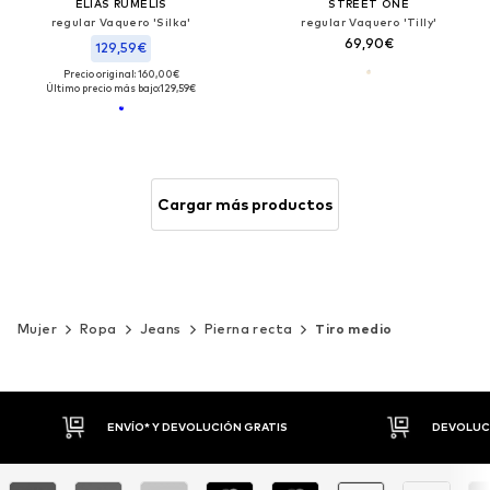
ELIAS RUMELIS
STREET ONE
regular Vaquero 'Silka'
regular Vaquero 'Tilly'
69,90€
129,59€
Precio original: 160,00€
Último precio más bajo:
129,59€
Cargar más productos
Mujer
Ropa
Jeans
Pierna recta
Tiro medio
DEVOLUCIONES HASTA 30 DÍAS
P