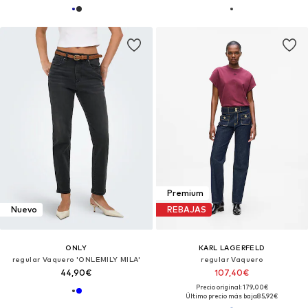
Premium
Nuevo
REBAJAS
ONLY
KARL LAGERFELD
regular Vaquero 'ONLEMILY MILA'
regular Vaquero
44,90€
107,40€
Precio original: 179,00€
Último precio más bajo:
85,92€