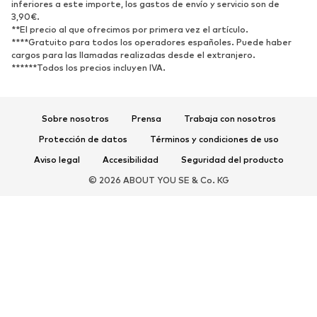
inferiores a este importe, los gastos de envío y servicio son de
3,90€.
Nuevo
Tendencia
**El precio al que ofrecimos por primera vez el artículo.
Zapatillas de deporte
Botines
****Gratuito para todos los operadores españoles. Puede haber
cargos para las llamadas realizadas desde el extranjero.
Zapatos de tacón y plataforma
Botas
******Todos los precios incluyen IVA.
Sandalias
Zapatos bajos
Zapatos deportivos
Bailarinas
Sobre nosotros
Prensa
Trabaja con nosotros
Mules
Zapatillas de casa
Protección de datos
Términos y condiciones de uso
Exclusivo
Aviso legal
Accesibilidad
Seguridad del producto
DEPORTE
© 2026 ABOUT YOU SE & Co. KG
Ropa deportiva
Disciplinas deportivas
Zapatos deportivos
Mochilas deportivas y bolsos
Complementos deportivos
COMPLEMENTOS
Nuevo
Bolsos y mochilas