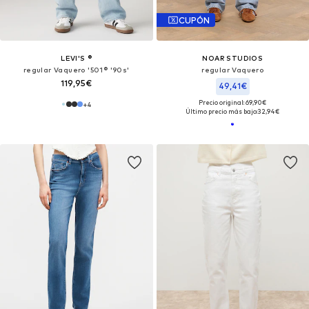
CUPÓN
LEVI'S ®
NOAR STUDIOS
regular Vaquero '501® '90s'
regular Vaquero
119,95€
49,41€
Precio original: 69,90€
+
4
Último precio más bajo:
32,94€