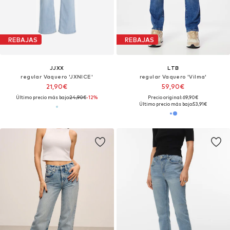
REBAJAS
REBAJAS
JJXX
LTB
regular Vaquero 'JXNICE'
regular Vaquero 'Vilma'
21,90€
59,90€
Último precio más bajo:
24,90€
-12%
Precio original: 69,90€
Último precio más bajo:
53,91€