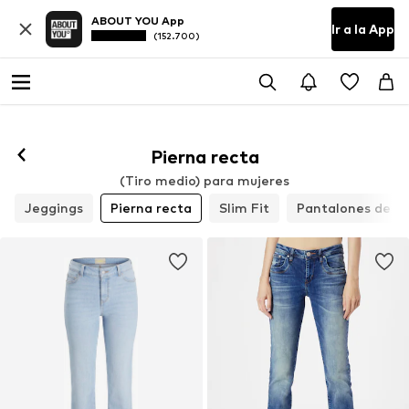
ABOUT YOU App
Ir a la App
(152.700)
Pierna recta
(Tiro medio) para mujeres
Jeggings
Pierna recta
Slim Fit
Pantalones de 