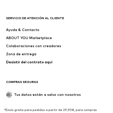
Complementos
Premium
ROPA
SERVICIO DE ATENCIÓN AL CLIENTE
Nuevo
Tendencia
Ayuda & Contacto
Vestidos
Jeans
ABOUT YOU Marketplace
Camisetas y tops
Pantalones
Colaboraciones con creadores
Chaquetas
Jerséis y punto
Zona de entrega
Ropa interior
Blusas y camisas
Abrigos
Faldas
Desistir del contrato aquí 
Ropa de baño
Sudaderas
Blazers
Jumpsuits y monos
COMPRAS SEGURAS
Tallas grandes
Ropa de maternidad
Ocasiones
Exclusivo
Tus datos están a salvo con nosotros
Reciclado
ZAPATOS
*Envío gratis para pedidos a partir de 29,90€, para compras