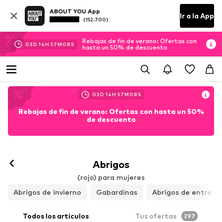
ABOUT YOU App
Ir a la App
(152.700)
Rebajas de fin de verano: Ofertas con
03
D
14
H
57
M
06
S
hasta un 50% de descuento
03
D
14
H
57
M
06
S
Rebajas de fin de verano: Ofertas con hasta un 50%
de descuento
Abrigos
(rojo) para mujeres
Abrigos de invierno
Gabardinas
Abrigos de entreti
Todos los artículos
Tus ofertas
297