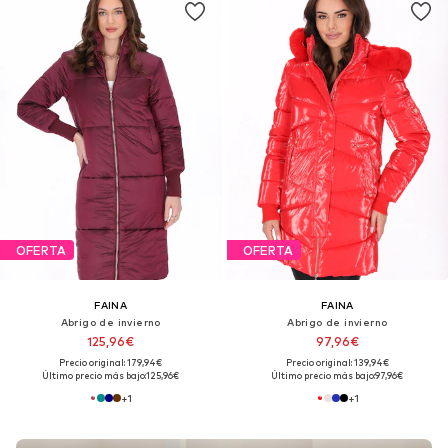
OFERTA
OFERTA
FAINA
FAINA
Abrigo de invierno
Abrigo de invierno
125,96€
97,96€
Precio original: 179,94€
Precio original: 139,94€
Último precio más bajo:
125,96€
Último precio más bajo:
97,96€
+
1
+
1