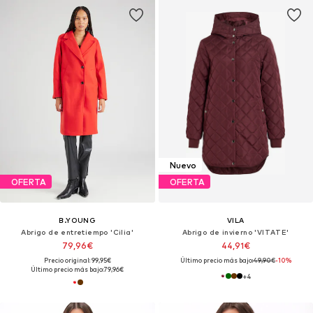
Nuevo
OFERTA
OFERTA
B.YOUNG
VILA
Abrigo de entretiempo 'Cilia'
Abrigo de invierno 'VITATE'
79,96€
44,91€
Precio original: 99,95€
Último precio más bajo:
49,90€
-10%
Último precio más bajo:
79,96€
+
4