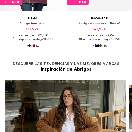
OFERTA
OFERTA
USHA
RAGWEAR
Abrigo funcional
Abrigo de invierno 'Pavla'
137,97€
143,99€
Precio original: 229,95€
Precio original: 179,95€
Último precio más bajo:
137,97€
Último precio más bajo:
143,99€
+
4
+
16
DESCUBRE LAS TENDENCIAS Y LAS MEJORES MARCAS
Inspiración de Abrigos