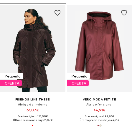
Pequeño
Pequeño
OFERTA
OFERTA
FRIENDS LIKE THESE
VERO MODA PETITE
Abrigo de invierno
Abrigo funcional
61,07€
44,91€
Precio original: 115,00€
Precio original: 49,90€
Último precio más bajo:
61,07€
Último precio más bajo:
44,91€