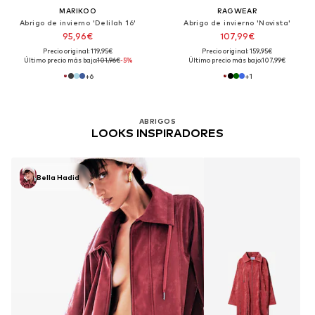
MARIKOO
RAGWEAR
Abrigo de invierno 'Delilah 16'
Abrigo de invierno 'Novista'
95,96€
107,99€
Precio original: 119,95€
Precio original: 159,95€
Último precio más bajo:
101,96€
-5%
Último precio más bajo:
107,99€
+
6
+
1
ABRIGOS
LOOKS INSPIRADORES
Bella Hadid