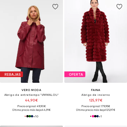
REBAJAS
OFERTA
VERO MODA
FAINA
Abrigo de entretiempo 'VMMALOU'
Abrigo de invierno
44,90€
125,97€
Precio original: 49,90€
Precio original: 179,95€
Último precio más bajo:
44,91€
Último precio más bajo:
125,97€
+
10
+
1