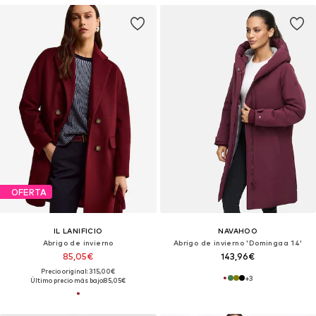
OFERTA
IL LANIFICIO
NAVAHOO
Abrigo de invierno
Abrigo de invierno 'Domingaa 14'
85,05€
143,96€
Precio original: 315,00€
+
3
Último precio más bajo:
85,05€