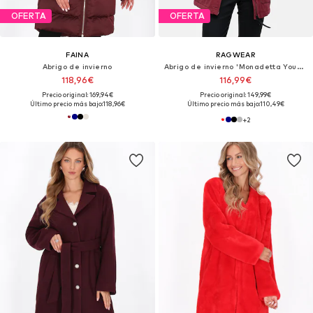
OFERTA
OFERTA
FAINA
RAGWEAR
Abrigo de invierno
Abrigo de invierno 'Monadetta Youmodo'
118,96€
116,99€
Precio original: 169,94€
Precio original: 149,99€
Último precio más bajo:
118,96€
Último precio más bajo:
110,49€
+
2