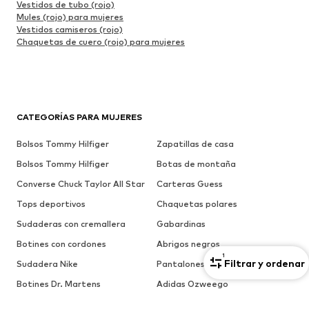
Vestidos de tubo (rojo)
Mules (rojo) para mujeres
Vestidos camiseros (rojo)
Chaquetas de cuero (rojo) para mujeres
CATEGORÍAS PARA MUJERES
Bolsos Tommy Hilfiger
Zapatillas de casa
Bolsos Tommy Hilfiger
Botas de montaña
Converse Chuck Taylor All Star
Carteras Guess
Tops deportivos
Chaquetas polares
Sudaderas con cremallera
Gabardinas
Botines con cordones
Abrigos negros
1
Filtrar y ordenar
Sudadera Nike
Pantalones de deporte
Botines Dr. Martens
Adidas Ozweego
Bolsos Tommy Hilfiger
Botines chelsea