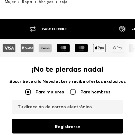
Mujer
Ropa
Abrigos
rojo
AGO FLEXIBLE
+1.000 MARCAS
¡No te pierdas nada!
Suscríbete a la Newsletter y recibe ofertas exclusivas
Para mujeres
Para hombres
Tu dirección de correo electrónico
Registrarse