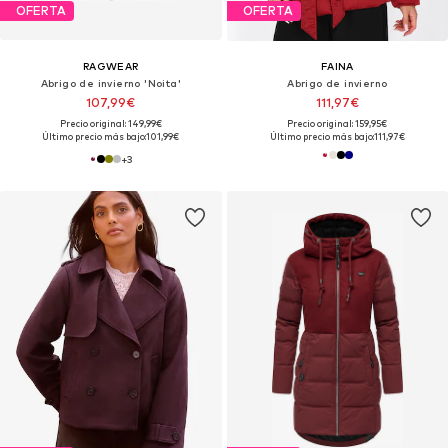
OFERTA
OFERTA
RAGWEAR
FAINA
Abrigo de invierno 'Noita'
Abrigo de invierno
107,99€
111,97€
Precio original: 149,99€
Precio original: 159,95€
Último precio más bajo:
101,99€
Último precio más bajo:
111,97€
+
3