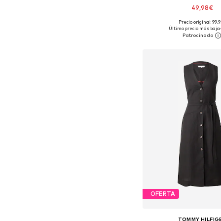
49,98€
Precio original: 99,
Tallas disponibles: 36, 38
Último precio más bajo:
Añadir a la c
OFERTA
TOMMY HILFIG