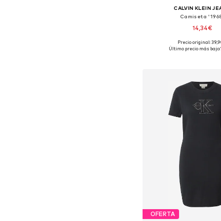
CALVIN KLEIN J
Camiseta '196
14,34€
Precio original: 39,
Tallas disponibles: XS,
Último precio más bajo:
Añadir a la c
OFERTA