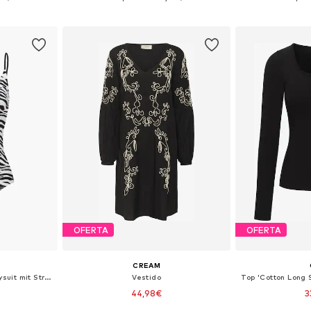
esta
Añadir a la cesta
Añadir
OFERTA
OFERTA
CREAM
Body moldeador 'Cami Bodysuit mit String'
Vestido
44,98€
3