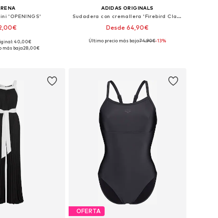
ARENA
ADIDAS ORIGINALS
kini 'OPENINGS'
Sudadera con cremallera 'Firebird Classic'
2,00€
Desde 64,90€
Último precio más bajo:
+
74,90€
8
-13%
riginal: 40,00€
bles: XS, S, M, L, XL
Tallas disponibles: XXS, XS, S, M, L
o más bajo:
28,00€
 a la cesta
Añadir a la cesta
OFERTA