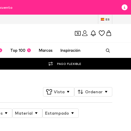
scuento
ES
Top 100
Marcas
Inspiración
PAGO FLEXIBLE
Vista
Ordenar
es
Material
Estampado