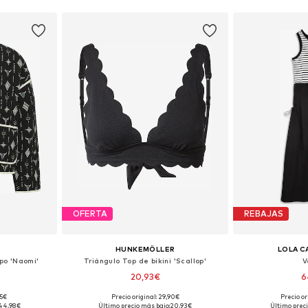
OFERTA
REBAJAS
HUNKEMÖLLER
LOLA 
po 'Naomi'
Triángulo Top de bikini 'Scallop'
V
20,93€
6
95€
Precio original: 29,90€
Precio or
 L, XL, XXL
Tallas disponibles: 85, 90, 95
Tallas disponi
44,98€
Último precio más bajo:
20,93€
Último preci