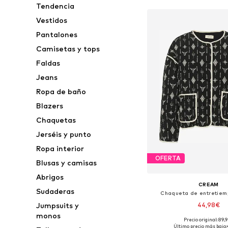
Tendencia
Vestidos
Pantalones
Camisetas y tops
Faldas
Jeans
Ropa de baño
Blazers
Chaquetas
Jerséis y punto
Ropa interior
OFERTA
Blusas y camisas
Abrigos
CREAM
Sudaderas
Chaqueta de entretiem
44,98€
Jumpsuits y
monos
Precio original: 89,
Tallas disponibles: S, M,
Último precio más bajo: