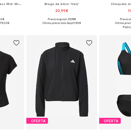
Vestido de verano 'Sleeveless Midi With'
Braga de bikini 'Italy'
Chaqueta de 
20,99€
1
+
1
,00€
Precio original: 29,99€
Precio or
, 42, 44, 46
Disponible en muchas tallas
Tallas dispon
179,00€
Último precio más bajo:
11,90€
Último preci
esta
Añadir a la cesta
Añadir
OFERTA
OFERTA