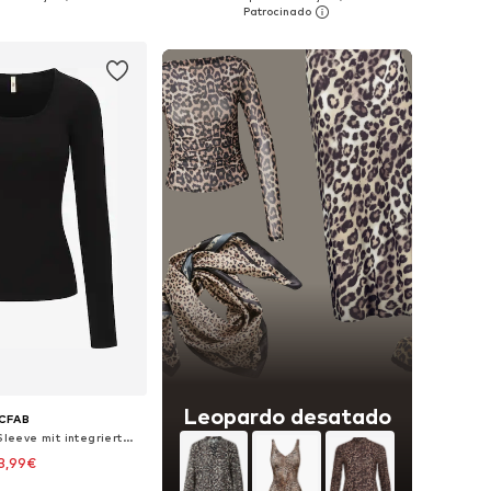
 a la cesta
Añadir a la cesta
Leopardo desatado
CFAB
Top 'Cotton Long Sleeve mit integriertem Wireless Bra'
3,99€