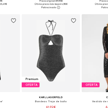
99€
Precio original: 89,95€
Precio o
, M, L, XL
Tallas disponibles: 36, 38, 40, 42
Tallas disp
25,49€
Último precio más bajo:
44,98€
Último preci
esta
Añadir a la cesta
Añadir
Premium
OFERTA
OFERTA
KARL LAGERFELD
me'
Bandeau Traje de baño
Vestido de 
61,92€
6