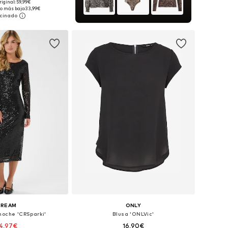
riginal: 59,99€
onibles: S, M, L
o más bajo:
33,99€
 a la cesta
CREAM
ONLY
noche 'CRSparki'
Blusa 'ONLVic'
4,97€
16,90€