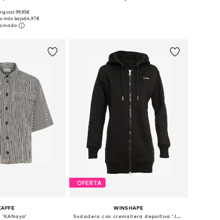
+
9
riginal: 99,95€
: 36, 38, 40, 42, 44, 46
Tallas disponibles: XS, S, M, L, XL, XXL
o más bajo:
64,97€
 a la cesta
Añadir a la cesta
OFERTA
KAFFE
WINSHAPE
a 'KANaya'
Sudadera con cremallera deportiva 'J006'