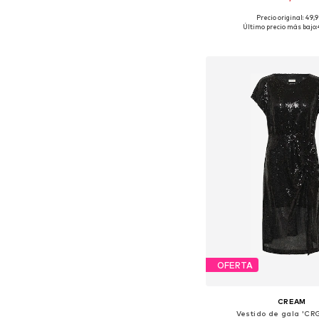
Precio original: 49,
Tallas disponibles: XS, S, 
Último precio más bajo:
Añadir a la c
OFERTA
CREAM
Vestido de gala 'CR