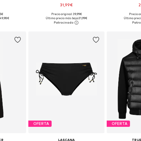
31,99€
2
95€
Precio original: 39,99€
Precio o
, 40, 42, 44
Tallas disponibles: XS, S, M, L, XL, XXL
Tallas disponibles:
49,98€
Último precio más bajo:
31,99€
Último preci
esta
Añadir a la cesta
Añadir
OFERTA
OFERTA
ER
LASCANA
TRU