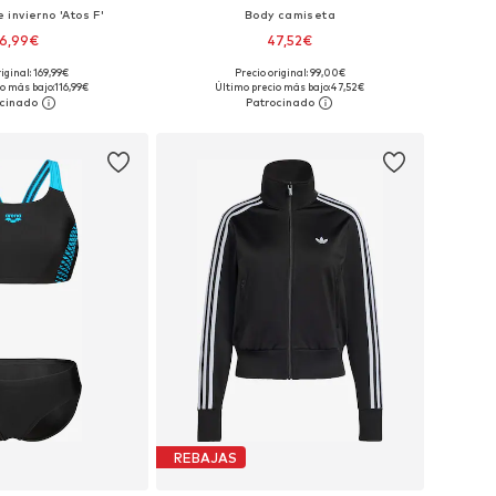
invierno 'Atos F'
Body camiseta
16,99€
47,52€
iginal: 169,99€
Precio original: 99,00€
ibles: XS, S, M, XL
Tallas disponibles: S, M, L
o más bajo:
116,99€
Último precio más bajo:
47,52€
 a la cesta
Añadir a la cesta
REBAJAS