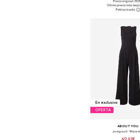
+
1
Precio original: 39,
Tallas disponibles: XS, S
Último precio más bajo:
Añadir a la c
En exclusiva
OFERTA
ABOUT YOU
Jumpsuit 'Maxi
40,41€