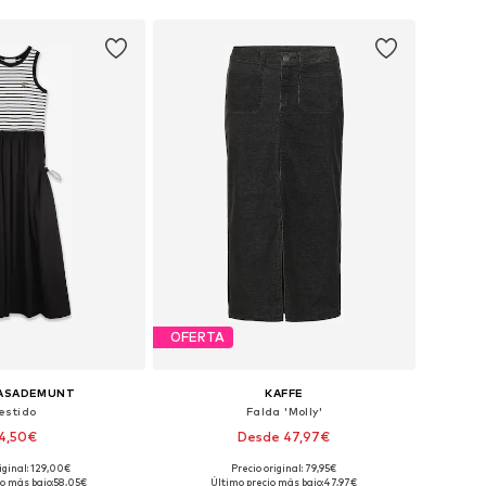
OFERTA
CASADEMUNT
KAFFE
estido
Falda 'Molly'
4,50€
Desde 47,97€
iginal: 129,00€
Precio original: 79,95€
bles: 36, 38, 42, 44
Disponible en muchas tallas
o más bajo:
58,05€
Último precio más bajo:
47,97€