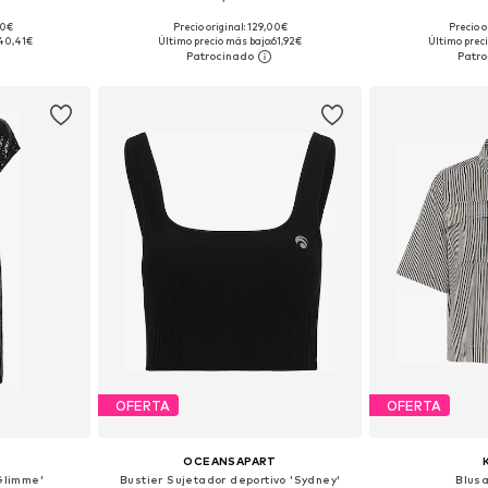
90€
Precio original: 129,00€
Precio o
M, L, XL, XXL
Tallas disponibles: S, M, L, XL
Tallas disponibles
40,41€
Último precio más bajo:
61,92€
Último preci
esta
Añadir a la cesta
Añadir
OFERTA
OFERTA
OCEANSAPART
Glimme'
Bustier Sujetador deportivo 'Sydney'
Blus