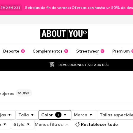
Rebajas de fin de verano: Ofertas con hasta un 50% de de
07
H
09
M
01
S
ABOUT
YOU
Deporte
Complementos
Streetwear
Premium
DEVOLUCIONES HASTA 30 DÍAS
mujeres
51.858
jas
Talla
Color
Marca
Tallas especial
1
o
Style
Menos filtros
Restablecer todo