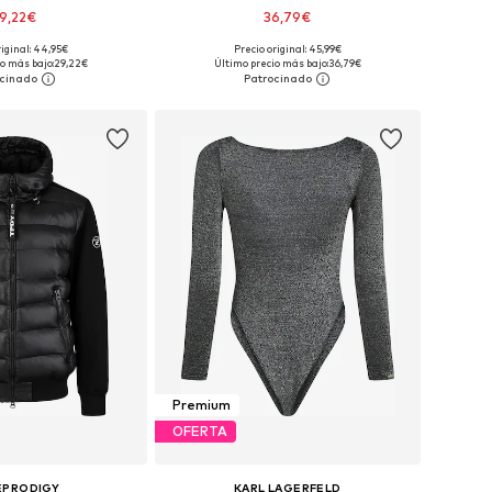
9,22€
36,79€
riginal: 44,95€
Precio original: 45,99€
 XS, S, M, XL, XXL, XXXL
Tallas disponibles: XS, S, M, L, XXL
o más bajo:
29,22€
Último precio más bajo:
36,79€
 a la cesta
Añadir a la cesta
Premium
OFERTA
EPRODIGY
KARL LAGERFELD