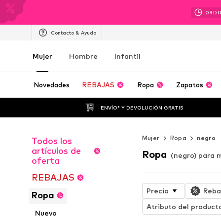
03
D
Contacto & Ayuda
Mujer
Hombre
Infantil
Novedades
REBAJAS
Ropa
Zapatos
ENVÍO* Y DEVOLUCIÓN GRATIS
Mujer
Ropa
negro
Todos los
artículos de
Ropa
(negro) para 
oferta
REBAJAS
Precio
Reba
Ropa
Atributo del product
Nuevo