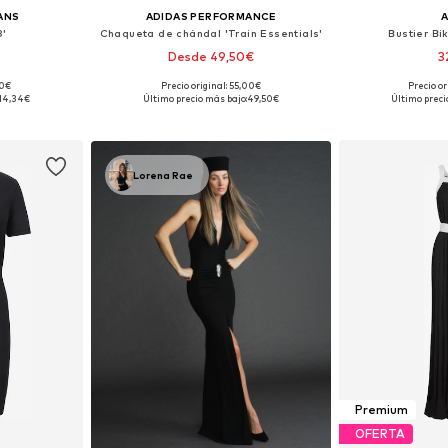
EANS
ADIDAS PERFORMANCE
8'
Chaqueta de chándal 'Train Essentials'
Bustier Bi
Desde 49,50€
3
90€
Precio original: 55,00€
Precio o
 S, M, L
Disponible en muchas tallas
Tallas disponi
14,34€
Último precio más bajo:
49,50€
Último preci
esta
Añadir a la cesta
Añadir
Lorena Rae
Premium
OFERTA