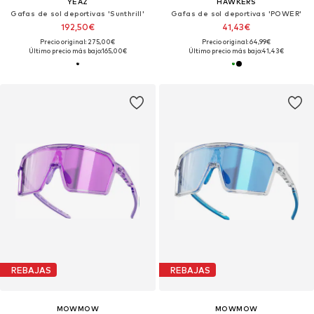
YEAZ
HAWKERS
Gafas de sol deportivas 'Sunthrill'
Gafas de sol deportivas 'POWER'
192,50€
41,43€
Precio original: 275,00€
Precio original: 64,99€
Último precio más bajo:
165,00€
Último precio más bajo:
41,43€
REBAJAS
REBAJAS
MOWMOW
MOWMOW