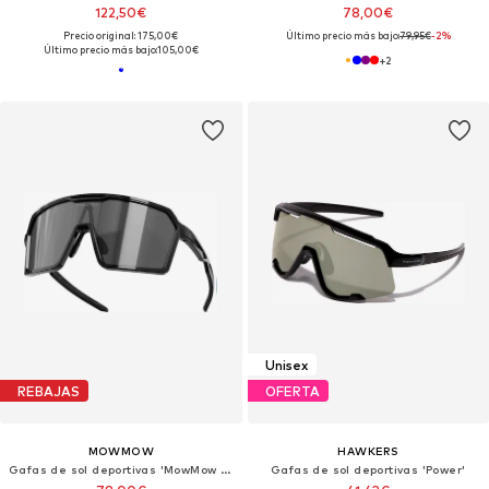
122,50€
78,00€
Precio original: 175,00€
Último precio más bajo:
79,95€
-2%
Último precio más bajo:
105,00€
+
2
Unisex
REBAJAS
OFERTA
MOWMOW
HAWKERS
Gafas de sol deportivas 'MowMow Wizard Sunglasses - Sports Glasses - Photochromic Lens - Men - Women'
Gafas de sol deportivas 'Power'