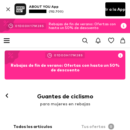
ABOUT YOU App
Ir a la App
(152.700)
Rebajas de fin de verano: Ofertas con
01
D
00
H
17
M
27
S
hasta un 50% de descuento
01
D
00
H
17
M
27
S
Rebajas de fin de verano: Ofertas con hasta un 50%
de descuento
Guantes de ciclismo
para mujeres en rebajas
Todos los artículos
Tus ofertas
0