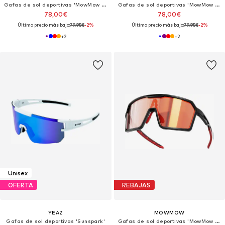
Gafas de sol deportivas 'MowMow Wizard Sunglasses - Sports Glasses - Photochromic Lens - Men - Women'
Gafas de sol deportivas 'MowMow Wizard Sunglasses - Sports Glasses - Photochromic Lens - Men - Women'
78,00€
78,00€
Último precio más bajo:
79,95€
-2%
Último precio más bajo:
79,95€
-2%
+
2
+
2
Unisex
OFERTA
REBAJAS
YEAZ
MOWMOW
Gafas de sol deportivas 'Sunspark'
Gafas de sol deportivas 'MowMow Wizard Sunglasses - Sports Glasses - Photochromic Lens - Men - Women'