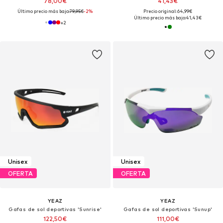
78,00€
41,43€
Último precio más bajo:
79,95€
-2%
Precio original: 64,99€
Último precio más bajo:
41,43€
+
2
Unisex
Unisex
OFERTA
OFERTA
YEAZ
YEAZ
Gafas de sol deportivas 'Sunrise'
Gafas de sol deportivas 'Sunup'
122,50€
111,00€