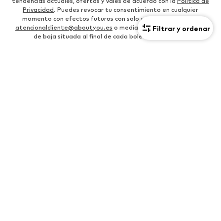
tendencias actuales, ofertas y vales de acuerdo con la
Política de
Privacidad
. Puedes revocar tu consentimiento en cualquier
momento con efectos futuros con solo enviar un mensaje a
atencionalcliente@aboutyou.es
o mediante la opción de darte
Filtrar y ordenar
de baja situada al final de cada boletín de noticias.
CATEGORÍAS PARA MUJERES
Bolsos Tommy Hilfiger
Zapatillas de casa
Bolsos Tommy Hilfiger
Botas de montaña
Converse Chuck Taylor All Star
Carteras Guess
Tops deportivos
Chaquetas polares
Sudaderas con cremallera
Gabardinas