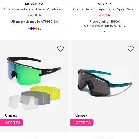
MOWMOW
VEYREY
Gafas de sol deportivas 'MowMow Wizard Sunglasses - Sports Glasses - Photochromic Lens - Men - Women'
Gafas de sol deportivas 'Sport Sonnenbrillen Tranzes'
78,00€
43,11€
Último precio más bajo:
79,95€
-2%
Precio original: 59,90€
Último precio más bajo:
43,11€
+
2
Unisex
Unisex
OFERTA
OFERTA