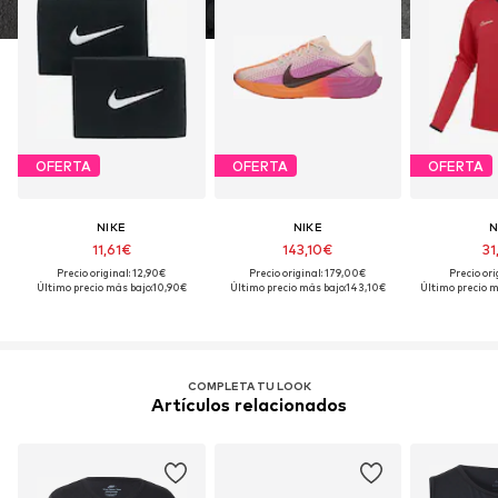
OFERTA
OFERTA
OFERTA
NIKE
NIKE
N
11,61€
143,10€
31
Precio original: 12,90€
Precio original: 179,00€
Precio ori
Último precio más bajo:
10,90€
Último precio más bajo:
143,10€
Último precio m
COMPLETA TU LOOK
Artículos relacionados