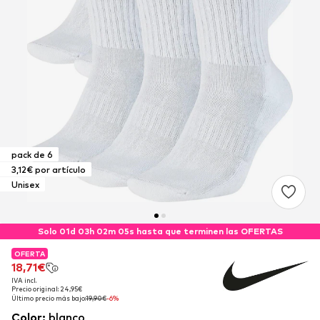
pack de 6
3,12€ por artículo
Unisex
Solo 01d 03h 02m 04s hasta que terminen las OFERTAS
OFERTA
OFERTA
18,71€
18,71€
IVA incl.
IVA incl.
Precio original: 24,95€
Precio original: 24,95€
Último precio más bajo:
Último precio más bajo:
19,90€
19,90€
-6%
-6%
Color
:
blanco