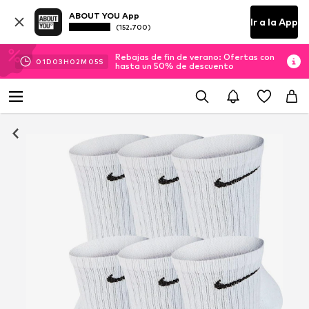
ABOUT YOU App
Ir a la App
(152.700)
Rebajas de fin de verano: Ofertas con
01
D
03
H
02
M
04
S
hasta un 50% de descuento