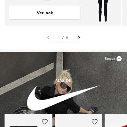
Ver look
1
/
8
Seguir
MÁS DE