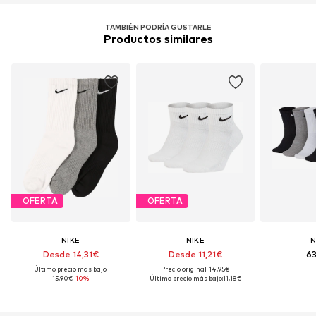
Funciones: Secado rápido
TAMBIÉN PODRÍA GUSTARLE
Tecnología: Dri-FIT
Productos similares
OFERTA
OFERTA
NIKE
NIKE
N
Desde 14,31€
Desde 11,21€
63
Último precio más bajo:
Precio original: 14,95€
15,90€
-10%
Último precio más bajo:
11,18€