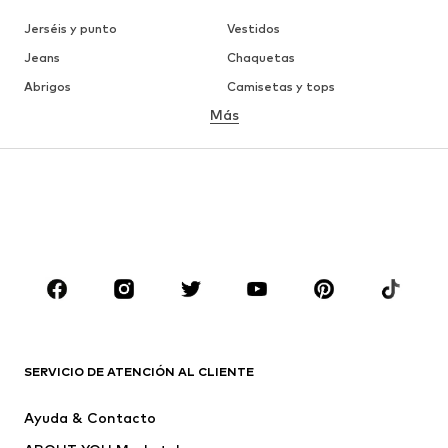
Jerséis y punto
Vestidos
Jeans
Chaquetas
Abrigos
Camisetas y tops
Más
Pantalones
Ropa interior
Faldas
Blusas y camisas
Sudaderas y sudaderas con
Blazers
capucha
Ropa de baño
Jumpsuits y monos
Tallas grandes
Ropa de maternidad
Zapatos
Deporte
Complementos
Premium
ROPA
SERVICIO DE ATENCIÓN AL CLIENTE
Nuevo
Tendencia
Ayuda & Contacto
Vestidos
Jeans