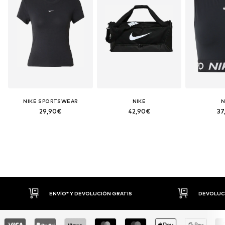
NIKE SPORTSWEAR
NIKE
N
29,90€
42,90€
37
DEVOLUCIONES HASTA 30 DÍAS
P