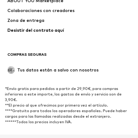
ABOUT YOU Marketplace
Camisetas y tops
Pantalones
Colaboraciones con creadores
Chaquetas
Jerséis y punto
Zona de entrega
Ropa interior
Blusas y camisas
Abrigos
Faldas
Desistir del contrato aquí 
Ropa de baño
Sudaderas
Blazers
Jumpsuits y monos
COMPRAS SEGURAS
Tallas grandes
Ropa de maternidad
Ocasiones
Exclusivo
Tus datos están a salvo con nosotros
Reciclado
ZAPATOS
*Envío gratis para pedidos a partir de 29,90€, para compras
inferiores a este importe, los gastos de envío y servicio son de
3,90€.
Nuevo
Tendencia
**El precio al que ofrecimos por primera vez el artículo.
Zapatillas de deporte
Botines
****Gratuito para todos los operadores españoles. Puede haber
cargos para las llamadas realizadas desde el extranjero.
Zapatos de tacón y plataforma
Botas
******Todos los precios incluyen IVA.
Sandalias
Zapatos bajos
Zapatos deportivos
Bailarinas