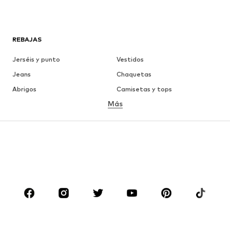
REBAJAS
Jerséis y punto
Vestidos
Jeans
Chaquetas
Abrigos
Camisetas y tops
Más
Pantalones
Ropa interior
Faldas
Blusas y camisas
Sudaderas y sudaderas con
Blazers
capucha
Ropa de baño
Jumpsuits y monos
Tallas grandes
Ropa de maternidad
Zapatos
Deporte
Complementos
Premium
ROPA