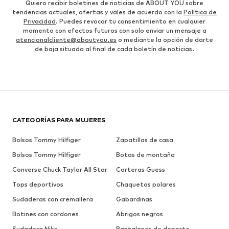
Quiero recibir boletines de noticias de ABOUT YOU sobre
tendencias actuales, ofertas y vales de acuerdo con la
Política de
Privacidad
. Puedes revocar tu consentimiento en cualquier
momento con efectos futuros con solo enviar un mensaje a
atencionalcliente@aboutyou.es
o mediante la opción de darte
de baja situada al final de cada boletín de noticias.
CATEGORÍAS PARA MUJERES
Bolsos Tommy Hilfiger
Zapatillas de casa
Bolsos Tommy Hilfiger
Botas de montaña
Converse Chuck Taylor All Star
Carteras Guess
Tops deportivos
Chaquetas polares
Sudaderas con cremallera
Gabardinas
Botines con cordones
Abrigos negros
Sudadera Nike
Pantalones de deporte