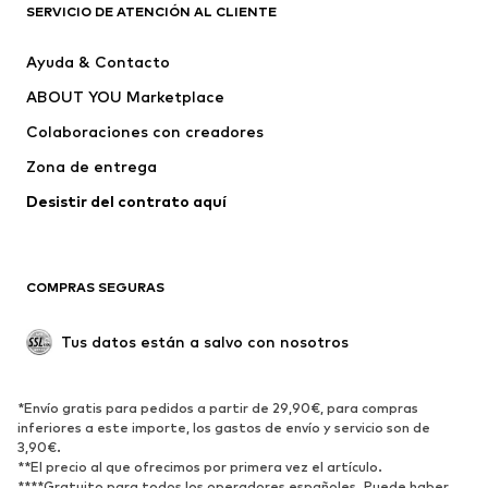
SERVICIO DE ATENCIÓN AL CLIENTE
Nuevo
Tendencia
Ayuda & Contacto
Vestidos
Jeans
ABOUT YOU Marketplace
Camisetas y tops
Pantalones
Colaboraciones con creadores
Chaquetas
Jerséis y punto
Zona de entrega
Ropa interior
Blusas y camisas
Abrigos
Faldas
Desistir del contrato aquí 
Ropa de baño
Sudaderas
Blazers
Jumpsuits y monos
COMPRAS SEGURAS
Tallas grandes
Ropa de maternidad
Ocasiones
Exclusivo
Tus datos están a salvo con nosotros
Reciclado
ZAPATOS
*Envío gratis para pedidos a partir de 29,90€, para compras
inferiores a este importe, los gastos de envío y servicio son de
3,90€.
Nuevo
Tendencia
**El precio al que ofrecimos por primera vez el artículo.
Zapatillas de deporte
Botines
****Gratuito para todos los operadores españoles. Puede haber