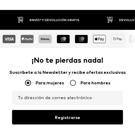
DEVOLUCIONES HASTA 30 DÍAS
P
¡No te pierdas nada!
Suscríbete a la Newsletter y recibe ofertas exclusivas
Para mujeres
Para hombres
Tu dirección de correo electrónico
Registrarse