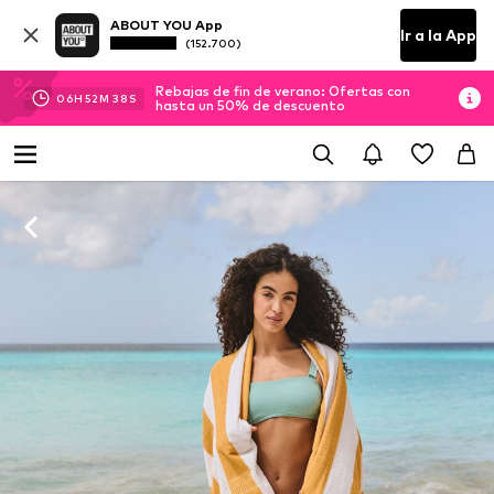
ABOUT YOU App
Ir a la App
(152.700)
Rebajas de fin de verano: Ofertas con
06
H
52
M
37
S
hasta un 50% de descuento