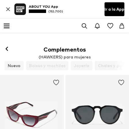
ABOUT YOU App
Ir a la App
(152.700)
Complementos
(HAWKERS) para mujeres
Nuevo
Bolsos y mochilas
Joyería
Chales y pañue