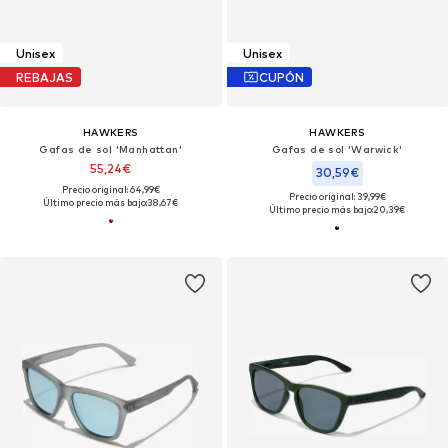
Unisex
Unisex
REBAJAS
CUPÓN
HAWKERS
HAWKERS
Gafas de sol 'Manhattan'
Gafas de sol 'Warwick'
55,24€
30,59€
Precio original: 64,99€
Precio original: 39,99€
Último precio más bajo:
38,67€
Último precio más bajo:
20,39€