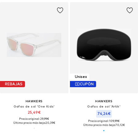
Unisex
REBAJAS
CUPÓN
HAWKERS
HAWKERS
Gafas de sol 'One Kids'
Gafas de sol 'Artik'
25,49€
74,24€
Precio original: 29,99€
Precio original: 109,99€
Último precio más bajo:
20,39€
Último precio más bajo:
70,12€