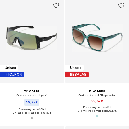
Unisex
Unisex
CUPÓN
REBAJAS
HAWKERS
HAWKERS
Gafas de sol 'Lynx'
Gafas de sol 'Euphoria'
55,24€
49,72€
Precio original: 64,99€
Precio original: 64,99€
Último precio más bajo:
38,67€
Último precio más bajo:
38,67€