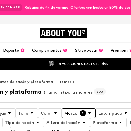
Rebajas de fin de verano: Ofertas con hasta un 50% de de
15
H
22
M
46
S
ABOUT
YOU
Deporte
Complementos
Streetwear
Premium
DEVOLUCIONES HASTA 30 DÍAS
atos de tacón y plataforma
Tamaris
n y plataforma
(Tamaris) para mujeres
203
jas
Talla
Color
Marca
Estampado
1
Tipo de tacón
Altura del tacón
Plataforma