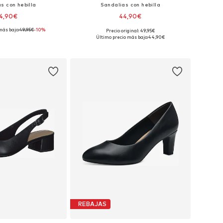
s con hebilla
Sandalias con hebilla
4,90€
44,90€
más bajo:
49,95€
-10%
Precio original: 49,95€
es: 37, 38, 39, 40, 41
Tallas disponibles: 37, 38, 39, 40, 41
Último precio más bajo:
44,90€
 a la cesta
Añadir a la cesta
REBAJAS