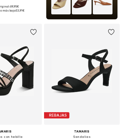
riginal: 69,95€
en muchas tallas
io más bajo:
53,91€
 a la cesta
REBAJAS
AMARIS
TAMARIS
s con hebilla
Sandalias