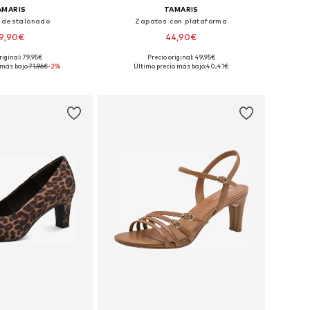
AMARIS
TAMARIS
 destalonado
Zapatos con plataforma
9,90€
44,90€
riginal: 79,95€
Precio original: 49,95€
: 36, 37, 38, 39, 40, 41
Tallas disponibles: 36, 37, 38, 39, 40, 41
 más bajo:
71,96€
-2%
Último precio más bajo:
40,41€
 a la cesta
Añadir a la cesta