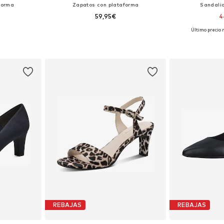
forma
Zapatos con plataforma
Sandalia
59,95€
4
Último precio 
38, 39, 40, 41
Disponible en muchas tallas
Tallas disponibl
esta
Añadir a la cesta
Añadir
REBAJAS
REBAJAS