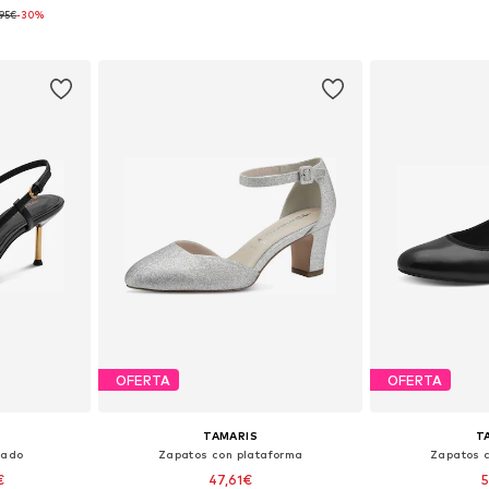
,95€
-30%
38, 39, 40, 41
Tallas disponibles: 36, 37, 38, 40
Tallas disponibles
esta
Añadir a la cesta
Añadir
OFERTA
OFERTA
TAMARIS
T
nado
Zapatos con plataforma
Zapatos 
€
47,61€
5