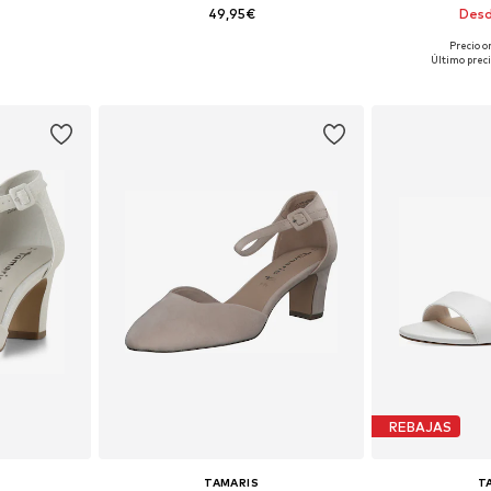
49,95€
Desd
Precio o
 tallas
Tallas disponibles: 36, 37, 38, 39, 40
Tallas disponibles
Último preci
esta
Añadir a la cesta
Añadir
REBAJAS
TAMARIS
T