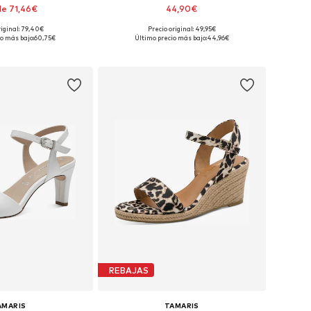
e 71,46€
44,90€
+
1
riginal: 79,40€
Precio original: 49,95€
: 36, 37, 38, 39, 40, 41
Tallas disponibles: 36, 37, 38, 39, 40
o más bajo:
60,75€
Último precio más bajo:
44,96€
 a la cesta
Añadir a la cesta
REBAJAS
AMARIS
TAMARIS