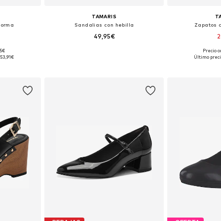
TAMARIS
T
forma
Sandalias con hebilla
Zapatos 
49,95€
2
95€
Precio o
38, 39, 40, 41
Tallas disponibles: 36, 37, 38, 39, 40
Tallas disponibl
53,91€
Último preci
esta
Añadir a la cesta
Añadir