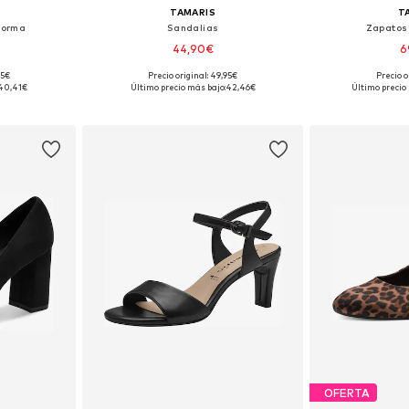
TAMARIS
T
forma
Sandalias
Zapatos
44,90€
6
+
1
95€
Precio original: 49,95€
Precio o
, 39, 40, 41
Tallas disponibles: 36, 37, 38, 39, 40
Tallas disponibles
40,41€
Último precio más bajo:
42,46€
Último precio
esta
Añadir a la cesta
Añadir
OFERTA