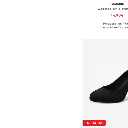
TAMARIS
Zapatos con plata
44,90€
+
3
Precio original: 49,
Tallas disponibles: 37, 38
Último precio más bajo:
Añadir a la c
REBAJAS