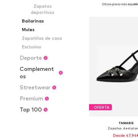
Último precio más bajo:
69
Zapatos
Tallas disponibles: 36, 37, 
deportivos
Añadir a la c
Bailarinas
Mules
Zapatillas de casa
Exclusivo
Deporte
Complement
os
Streetwear
Premium
OFERTA
Top 100
TAMARIS
Zapatos destalo
Desde 47,94