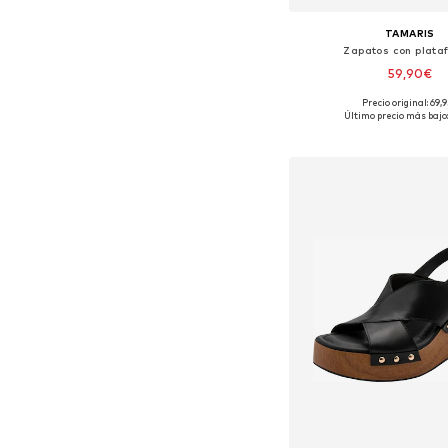
TAMARIS
Zapatos con plata
59,90€
Precio original: 69,
Tallas disponibles: 36, 37, 
Último precio más bajo:
Añadir a la c