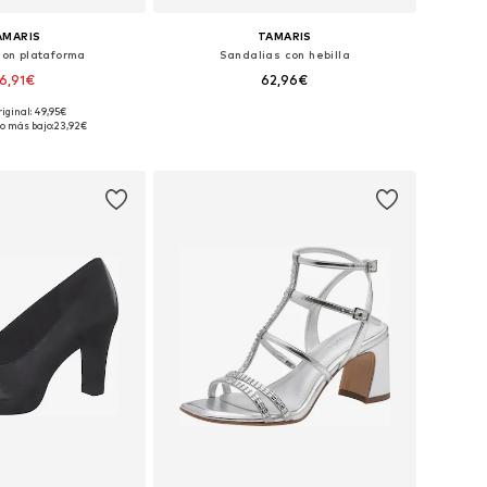
AMARIS
TAMARIS
con plataforma
Sandalias con hebilla
6,91€
62,96€
+
3
riginal: 49,95€
es: 37, 38, 39, 40, 41
Tallas disponibles: 37, 38, 39, 40
o más bajo:
23,92€
 a la cesta
Añadir a la cesta