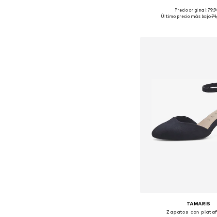
Precio original: 79,
Tallas disponibles: 36, 37, 
Último precio más bajo:
71
Añadir a la c
TAMARIS
Zapatos con plata