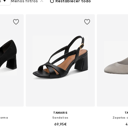
o
Menos filtros
Restablecer todo
TAMARIS
T
forma
Sandalias
Zapatos 
69,95€
4