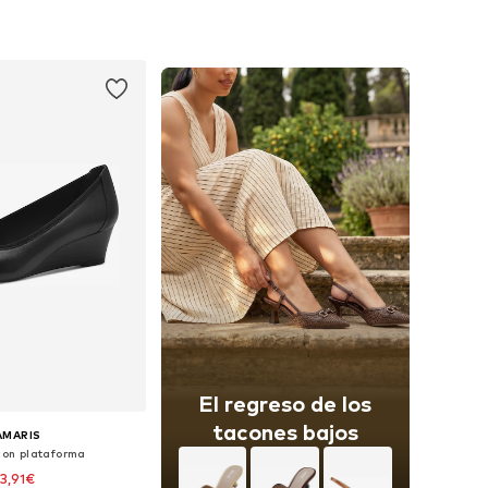
+
3
: 36, 37, 38, 39, 40, 41
Disponible en muchas tallas
 a la cesta
Añadir a la cesta
El regreso de los
tacones bajos
AMARIS
con plataforma
3,91€