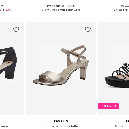
90€
Precio original: 59,95€
Precio o
38, 39, 40, 41
Tallas disponibles: 36, 37, 38, 39, 40, 41
Disponible 
,91€
-33%
Último precio más bajo:
47,61€
Último prec
esta
Añadir a la cesta
Añadir
OFERTA
TAMARIS
T
forma
Sandalias con hebilla
Sandalia