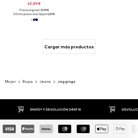
45,89€
Precio original: 59,99€
Último precio más bajo:
45,89€
Cargar más productos
Mujer
Ropa
Jeans
Jeggings
DEVOLUCIONES HASTA 30 DÍAS
P