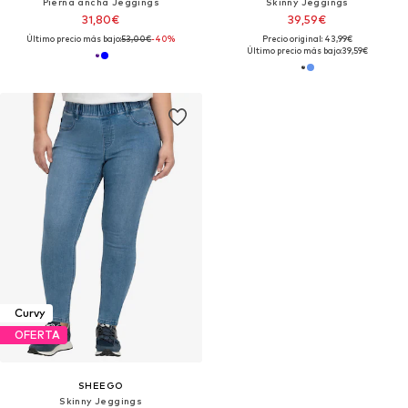
Pierna ancha Jeggings
Skinny Jeggings
31,80€
39,59€
Último precio más bajo:
53,00€
-40%
Precio original: 43,99€
Último precio más bajo:
39,59€
Curvy
OFERTA
SHEEGO
Skinny Jeggings