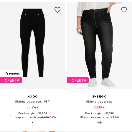
Premium
OFERTA
OFERTA
HUGO
SHEEGO
Skinny Jeggings '931'
Skinny Jeggings
35,94€
23,19€
Precio original: 99,90€
Precio original: 39,99€
Último precio más bajo:
41,93€
-14%
Último precio más bajo:
23,19€