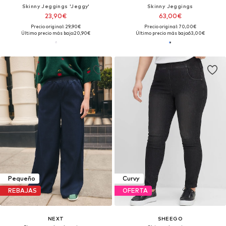
Skinny Jeggings 'Jeggy'
Skinny Jeggings
23,90€
63,00€
Precio original: 29,90€
Precio original: 70,00€
Último precio más bajo:
20,90€
Último precio más bajo:
63,00€
Pequeño
Curvy
REBAJAS
OFERTA
NEXT
SHEEGO