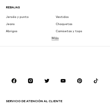
REBAJAS
Jerséis y punto
Vestidos
Jeans
Chaquetas
Abrigos
Camisetas y tops
Más
Pantalones
Ropa interior
Faldas
Blusas y camisas
Sudaderas y sudaderas con
Blazers
capucha
Ropa de baño
Jumpsuits y monos
Tallas grandes
Ropa de maternidad
Zapatos
Deporte
Complementos
Premium
ROPA
SERVICIO DE ATENCIÓN AL CLIENTE
Nuevo
Tendencia