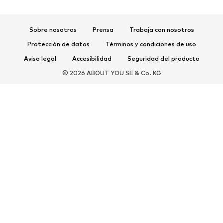
Sandalias
Zapatos bajos
Zapatos deportivos
Bailarinas
Sobre nosotros
Prensa
Trabaja con nosotros
Mules
Zapatillas de casa
Protección de datos
Términos y condiciones de uso
Exclusivo
Aviso legal
Accesibilidad
Seguridad del producto
DEPORTE
© 2026 ABOUT YOU SE & Co. KG
Ropa deportiva
Disciplinas deportivas
Zapatos deportivos
Mochilas deportivas y bolsos
Complementos deportivos
COMPLEMENTOS
Nuevo
Bolsos y mochilas
Joyería
Chales y pañuelos
Sombreros y gorros
Cinturones
Carteras y estuches
Gafas de sol
Relojes
Accesorios para el hogar