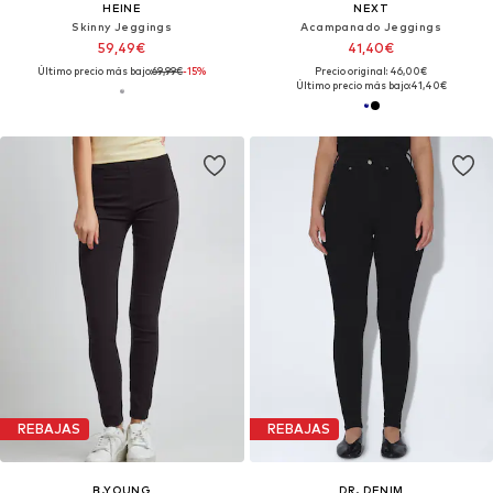
HEINE
NEXT
Skinny Jeggings
Acampanado Jeggings
59,49€
41,40€
Último precio más bajo:
69,99€
-15%
Precio original: 46,00€
Último precio más bajo:
41,40€
REBAJAS
REBAJAS
B.YOUNG
DR. DENIM