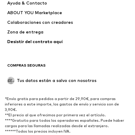
Ayuda & Contacto
Vestidos
Jeans
ABOUT YOU Marketplace
Camisetas y tops
Pantalones
Colaboraciones con creadores
Chaquetas
Jerséis y punto
Zona de entrega
Ropa interior
Blusas y camisas
Abrigos
Faldas
Desistir del contrato aquí 
Ropa de baño
Sudaderas
Blazers
Jumpsuits y monos
COMPRAS SEGURAS
Tallas grandes
Ropa de maternidad
Ocasiones
Exclusivo
Tus datos están a salvo con nosotros
Reciclado
ZAPATOS
*Envío gratis para pedidos a partir de 29,90€, para compras
inferiores a este importe, los gastos de envío y servicio son de
3,90€.
Nuevo
Tendencia
**El precio al que ofrecimos por primera vez el artículo.
Zapatillas de deporte
Botines
****Gratuito para todos los operadores españoles. Puede haber
cargos para las llamadas realizadas desde el extranjero.
Zapatos de tacón y plataforma
Botas
******Todos los precios incluyen IVA.