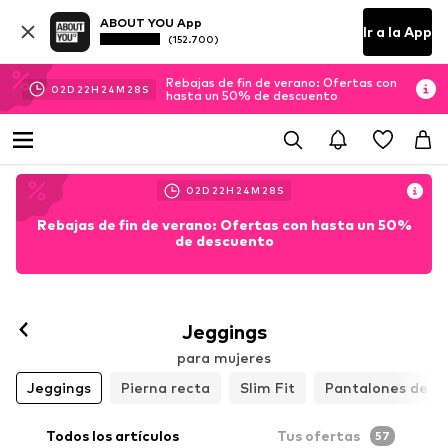
ABOUT YOU App
Ir a la App
(152.700)
Rebajas de fin de verano: Ofertas con
02
D
22
H
24
M
26
S
hasta un 50% de descuento
02
D
22
H
24
M
26
S
Rebajas de fin de verano: Ofertas con hasta un 50%
de descuento
Jeggings
para mujeres
Jeggings
Pierna recta
Slim Fit
Pantalones de 
Todos los artículos
Tus ofertas
57