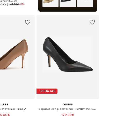
iginal: 135,00€
: 35, 36, 37, 38, 39, 40
más bajo:
119,00€
-11%
 a la cesta
REBAJAS
GUESS
GUESS
lataforma 'Prindy'
Zapatos con plataforma 'PRINDY PRNLEA'
05,00€
179,50€