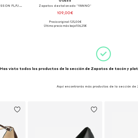
GUESS
Zapatos con plataforma 'JESSON FLPJES LEA05'
Zapatos destalonado 'YANNO'
109,00€
Precio original: 125,00€
35, 36
Tallas disponibles: 37
Último precio más bajo:
106,25€
esta
Añadir a la cesta
Has visto todos los productos de la sección de Zapatos de tacón y plat
Aquí encontrarás más productos de la sección de