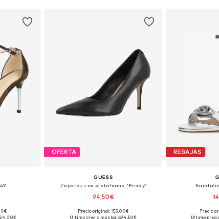
OFERTA
REBAJAS
GUESS
NA'
Zapatos con plataforma 'Prindy'
Sandali
94,50€
1
,00€
Precio original: 155,00€
Precio or
38, 39, 40, 41
Tallas disponibles: 36, 37, 38, 39, 40, 41
Tallas dispo
24,00€
Último precio más bajo:
94,50€
Último preci