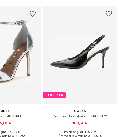
OFERTA
GUESS
GUESS
as 'KABRINAA'
Zapatos destalonado 'NASHILY'
45,00€
103,50€
iginal: 165,00€
Precio original: 145,00€
nibles: 39, 40, 41
Tallas disponibles: 36, 37, 38, 39, 40, 41
o más bajo:
140,25€
Último precio más bajo:
103,50€