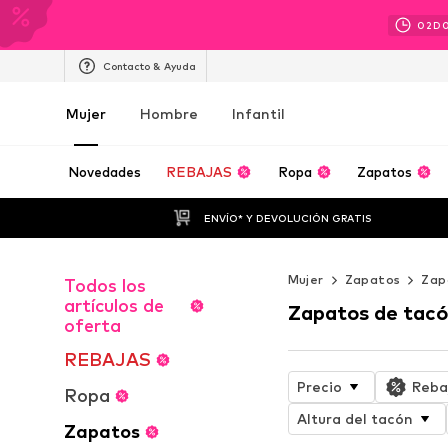
02
D
Contacto & Ayuda
Mujer
Hombre
Infantil
Novedades
REBAJAS
Ropa
Zapatos
ENVÍO* Y DEVOLUCIÓN GRATIS
Mujer
Zapatos
Zap
Todos los
artículos de
Zapatos de tacó
oferta
REBAJAS
Precio
Reba
Ropa
Altura del tacón
Zapatos