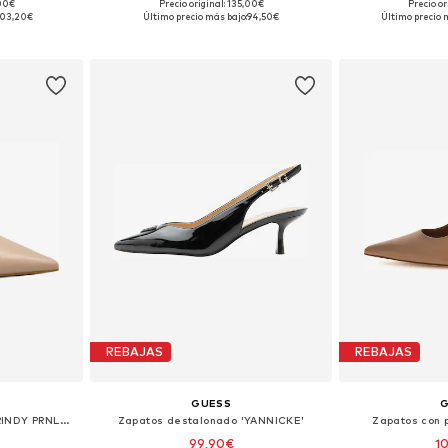
,00€
Precio original: 135,00€
Precio or
38, 39, 40, 41
Tallas disponibles: 36, 37, 38, 39, 40, 41
Tallas disponibles
103,20€
Último precio más bajo:
94,50€
Último precio 
esta
Añadir a la cesta
Añadir
REBAJAS
REBAJAS
GUESS
Zapatos con plataforma 'PRINDY PRNLEA'
Zapatos destalonado 'YANNICKE'
Zapatos con p
99,90€
1