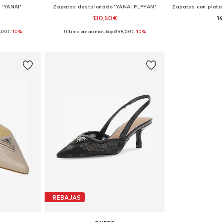
 'YANAI'
Zapatos destalonado 'YANAI FLPYAN'
130,50€
1
,00€
-10%
Último precio más bajo:
145,00€
-10%
: 36
Tallas disponibles: 36, 41
Tallas dis
esta
Añadir a la cesta
Añadir
REBAJAS