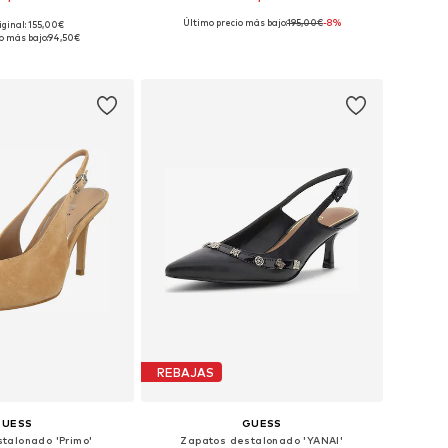
Último precio más bajo:
195,00€
-8%
iginal: 155,00€
: 36, 37, 38, 39, 40, 41
Disponible en muchas tallas
o más bajo:
94,50€
 a la cesta
Añadir a la cesta
REBAJAS
GUESS
GUESS
talonado 'Primo'
Zapatos destalonado 'YANAI'