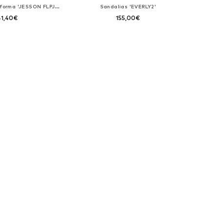
Zapatos con plataforma 'JESSON FLPJES LEA05'
Sandalias 'EVERLY2'
41,40€
155,00€
ponibles: 36, 37
Tallas disponibles: 40
 a la cesta
Añadir a la cesta