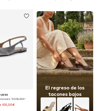
 a la cesta
Añadir a la cesta
El regreso de los
tacones bajos
GUESS
alonado 'DORLEE3'
e 105,00€