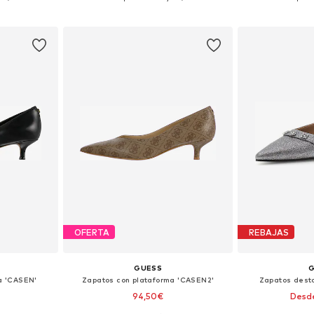
esta
Añadir a la cesta
Añadir
OFERTA
REBAJAS
GUESS
a 'CASEN'
Zapatos con plataforma 'CASEN2'
Zapatos dest
94,50€
Desd