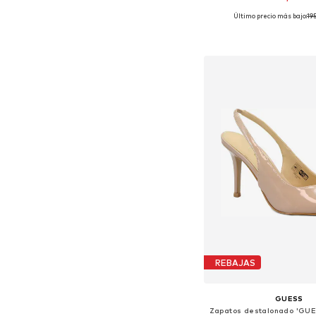
Último precio más bajo:
19
Tallas disponibles: 36, 37
Añadir a la c
REBAJAS
GUESS