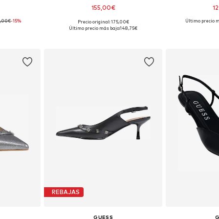
155,00€
1
5,00€
-15%
Último precio m
Precio original: 175,00€
, 38, 39
Tallas disponibles: 40
Tallas d
Último precio más bajo:
148,75€
esta
Añadir a la cesta
Añadir
REBAJAS
GUESS