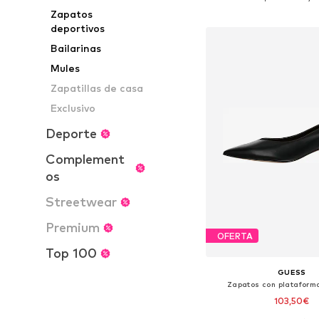
Añadir a la c
Zapatos
deportivos
Bailarinas
Mules
Zapatillas de casa
Exclusivo
Deporte
Complement
os
Streetwear
Premium
OFERTA
Top 100
GUESS
Zapatos con plataform
103,50€