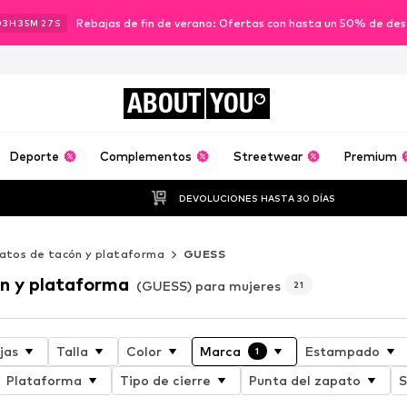
Rebajas de fin de verano: Ofertas con hasta un 50% de de
03
H
35
M
26
S
ABOUT
YOU
Deporte
Complementos
Streetwear
Premium
DEVOLUCIONES HASTA 30 DÍAS
atos de tacón y plataforma
GUESS
n y plataforma
(GUESS) para mujeres
21
jas
Talla
Color
Marca
Estampado
1
Plataforma
Tipo de cierre
Punta del zapato
S