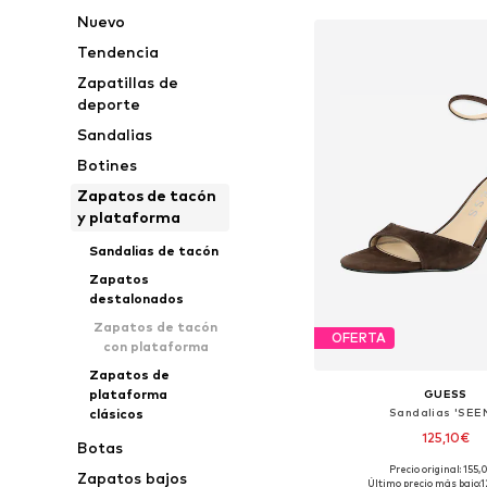
Nuevo
Tendencia
Zapatillas de
deporte
Sandalias
Botines
Zapatos de tacón
y plataforma
Sandalias de tacón
Zapatos
destalonados
Zapatos de tacón
OFERTA
con plataforma
Zapatos de
plataforma
GUESS
Sandalias 'SEE
clásicos
125,10€
Botas
Precio original: 155
Zapatos bajos
Tallas disponibles: 36, 37, 
Último precio más bajo:
1