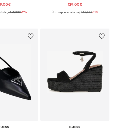
29,00€
129,00€
ás bajo:
145,00€
-11%
Último precio más bajo:
145,00€
-11%
isponibles: 39
Tallas disponibles: 39
 a la cesta
Añadir a la cesta
GUESS
GUESS