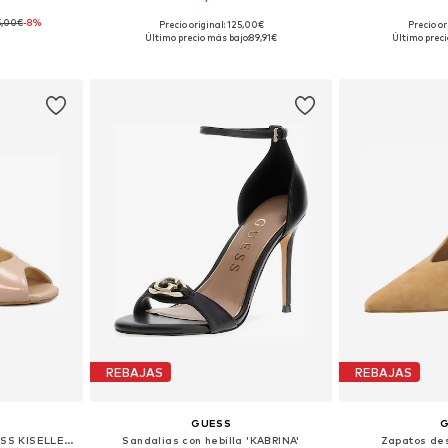
5,00€
-8%
Precio original: 125,00€
Precio or
, 38, 39, 40
Tallas disponibles: 37, 38, 39, 40
Tallas disponibles
Último precio más bajo:
89,91€
Último preci
esta
Añadir a la cesta
Añadir
REBAJAS
REBAJAS
GUESS
Zapatos destalonado 'GUESS KISELLE KLKPAF nude scarpe sandalo donna punta aperta tacco vernice'
Sandalias con hebilla 'KABRINA'
Zapatos des