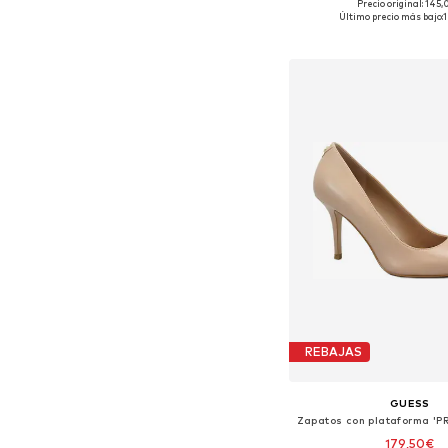
Precio original: 145
Tallas disponibles: 36, 37, 
Último precio más bajo:
Añadir a la c
REBAJAS
GUESS
179,50€