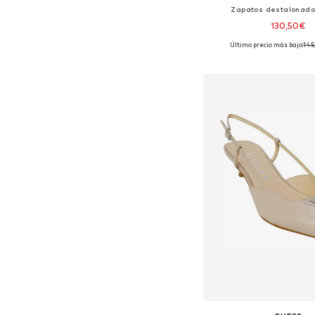
Zapatos destalonado
130,50€
Último precio más bajo:
145
Tallas disponibles
Añadir a la c