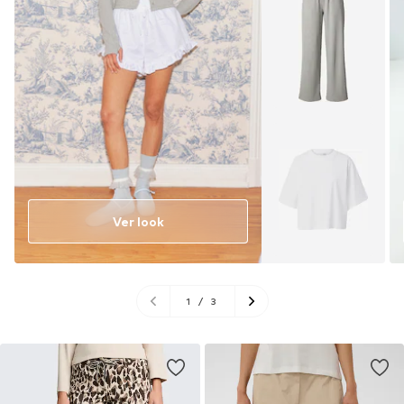
Ver look
1
/
3