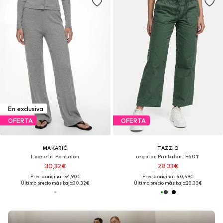
En exclusiva
OFERTA
OFERTA
MAKARIĆ
TAZZIO
Loosefit Pantalón
regular Pantalón 'F601'
30,32€
28,33€
Precio original: 54,90€
Precio original: 40,49€
Último precio más bajo:
30,32€
Último precio más bajo:
28,33€