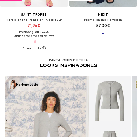
SAINT TROPEZ
NEXT
Pierna ancha Pantalón 'KindraSZ'
Pierna ancha Pantalón
71,96€
57,00€
Precio original: 89,95€
Último precio más bajo:
71,96€
PANTALONES DE TELA
LOOKS INSPIRADORES
Marlene Lütje