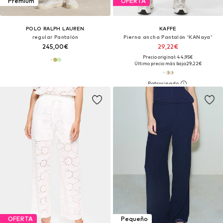
Premium
OFERTA
POLO RALPH LAUREN
KAFFE
regular Pantalón
Pierna ancha Pantalón 'KANaya'
245,00€
29,22€
Precio original: 44,95€
Último precio más bajo:
29,22€
OFERTA
Pequeño