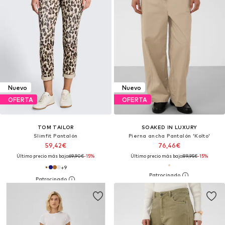
Nuevo
Nuevo
OFERTA
OFERTA
TOM TAILOR
SOAKED IN LUXURY
Slimfit Pantalón
Pierna ancha Pantalón 'Kolto'
59,42€
76,46€
Último precio más bajo:
69,90€
-15%
Último precio más bajo:
89,95€
-15%
+
9