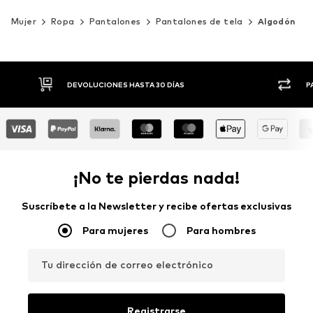
Mujer
Ropa
Pantalones
Pantalones de tela
Algodón
DEVOLUCIONES HASTA 30 DÍAS
P
¡No te pierdas nada!
Suscríbete a la Newsletter y recibe ofertas exclusivas
Para mujeres
Para hombres
Tu dirección de correo electrónico
Registrarse