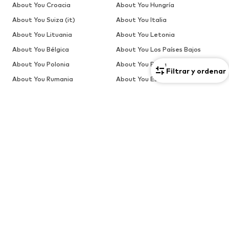
About You Croacia
About You Hungría
About You Suiza (it)
About You Italia
About You Lituania
About You Letonia
About You Bélgica
About You Los Países Bajos
About You Polonia
About You Portugal
1
Filtrar y ordenar
About You Rumania
About You Estonia(ru)
About You Letonia (ru)
About You Eslovaquia
About You Eslovenia
About You Suecia
REBAJAS
Jerséis y punto
Vestidos
Jeans
Chaquetas
Abrigos
Camisetas y tops
Más
Pantalones
Ropa interior
Faldas
Blusas y camisas