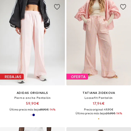
REBAJAS
OFERTA
ADIDAS ORIGINALS
TATIANA ZIDEKOVA
Pierna ancha Pantalón
Loosefit Pantalón
59,90€
17,94€
Último precio más bajo:
69,90€
-14%
Precio original: 49,90€
Último precio más bajo:
20,93€
-14%