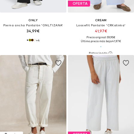
OFERTA
ONLY
CREAM
Pierna ancha Pantalón 'ONLTIZANA'
Loosefit Pantalón 'CRKatinka'
34,99€
41,97€
Precio original: 59,95€
+
4
Último precio más bajo:
41,97€