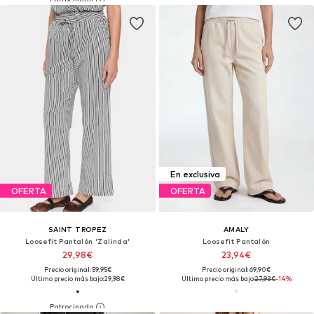
En exclusiva
OFERTA
OFERTA
SAINT TROPEZ
AMALY
Loosefit Pantalón 'Zalinda'
Loosefit Pantalón
29,98€
23,94€
Precio original: 59,95€
Precio original: 69,90€
Último precio más bajo:
29,98€
Último precio más bajo:
27,93€
-14%