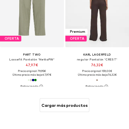
Premium
OFERTA
OFERTA
PART TWO
KARL LAGERFELD
Loosefit Pantalón 'NettaPW'
regular Pantalón 'CREST'
47,97€
76,32€
Precio original: 79,95€
Precio original: 159,00€
Último precio más bajo:
47,97€
Último precio más bajo:
76,32€
Cargar más productos