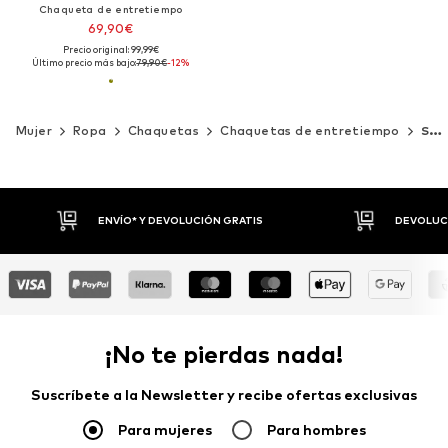
Chaqueta de entretiempo
69,90€
Precio original: 99,99€
Último precio más bajo:
79,90€
-12%
Mujer
Ropa
Chaquetas
Chaquetas de entretiempo
STREET ONE
DEVOLUCIONES HASTA 30 DÍAS
P
¡No te pierdas nada!
Suscríbete a la Newsletter y recibe ofertas exclusivas
Para mujeres
Para hombres