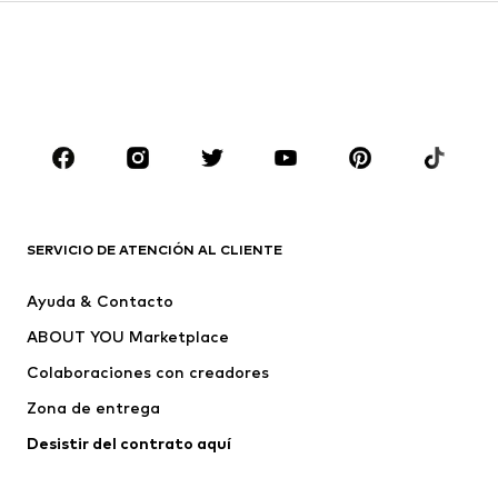
Sudaderas y sudaderas con
Blazers
capucha
Ropa de baño
Jumpsuits y monos
Tallas grandes
Ropa de maternidad
Zapatos
Deporte
Complementos
Premium
ROPA
SERVICIO DE ATENCIÓN AL CLIENTE
Nuevo
Tendencia
Ayuda & Contacto
Vestidos
Jeans
ABOUT YOU Marketplace
Camisetas y tops
Pantalones
Colaboraciones con creadores
Chaquetas
Jerséis y punto
Zona de entrega
Ropa interior
Blusas y camisas
Abrigos
Faldas
Desistir del contrato aquí 
Ropa de baño
Sudaderas