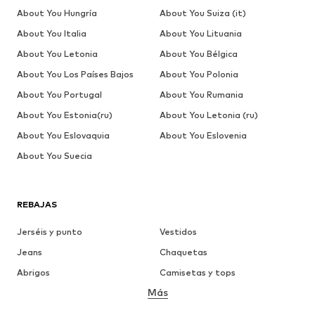
About You Hungría
About You Suiza (it)
About You Italia
About You Lituania
About You Letonia
About You Bélgica
About You Los Países Bajos
About You Polonia
About You Portugal
About You Rumania
About You Estonia(ru)
About You Letonia (ru)
About You Eslovaquia
About You Eslovenia
About You Suecia
REBAJAS
Jerséis y punto
Vestidos
Jeans
Chaquetas
Abrigos
Camisetas y tops
Más
Pantalones
Ropa interior
Faldas
Blusas y camisas