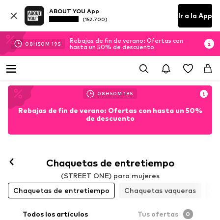
ABOUT YOU App
Ir a la App
(152.700)
Rebajas de fin de verano: Ofertas con
08
H
50
M
18
S
hasta un 50% de descuento
08
H
50
M
18
S
Rebajas de fin de verano: Ofertas con hasta un 50%
de descuento
Chaquetas de entretiempo
(STREET ONE) para mujeres
Chaquetas de entretiempo
Chaquetas vaqueras
Ch
Todos los artículos
Tus ofertas
0