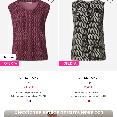
Nuevo
OFERTA
OFERTA
STREET ONE
STREET ONE
Top
Top
24,21€
31,41€
Precio original: 29,90€
Precio original: 39,90€
Último precio más bajo:
24,21€
Último precio más bajo:
31,41€
Elecciones estilos para mujeres con