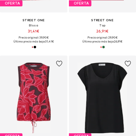
OFERTA
OFERTA
STREET ONE
STREET ONE
Blusa
Top
31,41€
26,91€
Precio original: 39,90€
Precio original: 29,90€
Último precio más bajo:
31,41€
Último precio más bajo:
26,91€