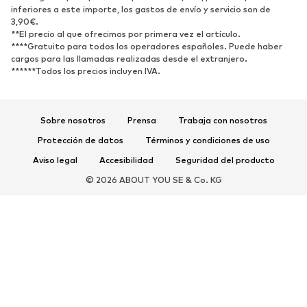
inferiores a este importe, los gastos de envío y servicio son de
3,90€.
Nuevo
Tendencia
**El precio al que ofrecimos por primera vez el artículo.
Zapatillas de deporte
Botines
****Gratuito para todos los operadores españoles. Puede haber
cargos para las llamadas realizadas desde el extranjero.
Zapatos de tacón y plataforma
Botas
******Todos los precios incluyen IVA.
Sandalias
Zapatos bajos
Zapatos deportivos
Bailarinas
Sobre nosotros
Prensa
Trabaja con nosotros
Mules
Zapatillas de casa
Protección de datos
Términos y condiciones de uso
Exclusivo
Aviso legal
Accesibilidad
Seguridad del producto
DEPORTE
© 2026 ABOUT YOU SE & Co. KG
Ropa deportiva
Disciplinas deportivas
Zapatos deportivos
Mochilas deportivas y bolsos
Complementos deportivos
COMPLEMENTOS
Nuevo
Bolsos y mochilas