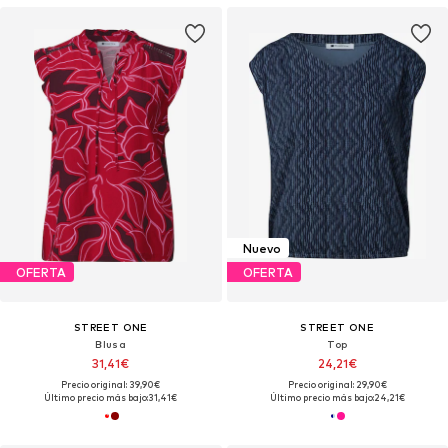
Nuevo
OFERTA
OFERTA
STREET ONE
STREET ONE
Blusa
Top
31,41€
24,21€
Precio original: 39,90€
Precio original: 29,90€
Último precio más bajo:
31,41€
Último precio más bajo:
24,21€