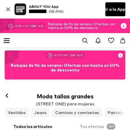
ABOUT YOU App
Ir a la App
(152.700)
Rebajas de fin de verano: Ofertas con
01
D
11
H
15
M
13
S
hasta un 50% de descuento
01
D
11
H
15
M
13
S
Rebajas de fin de verano: Ofertas con hasta un 50%
de descuento
Moda tallas grandes
(STREET ONE) para mujeres
Vestidos
Jeans
Camisas y camisetas
Pantalone
Todos los artículos
Tus ofertas
121