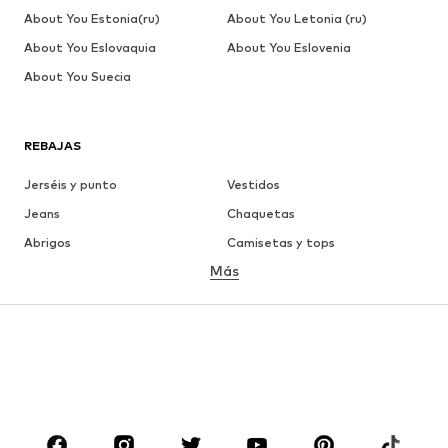
About You Estonia(ru)
About You Letonia (ru)
About You Eslovaquia
About You Eslovenia
About You Suecia
REBAJAS
Jerséis y punto
Vestidos
Jeans
Chaquetas
Abrigos
Camisetas y tops
Más
Pantalones
Ropa interior
Faldas
Blusas y camisas
Sudaderas y sudaderas con
Blazers
capucha
Ropa de baño
Jumpsuits y monos
Tallas grandes
Ropa de maternidad
Zapatos
Deporte