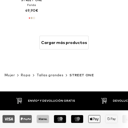
STREET ONE
Falda
49,90€
Cargar más productos
Mujer
Ropa
Tallas grandes
STREET ONE
DEVOLUCIONES HASTA 30 DÍAS
P