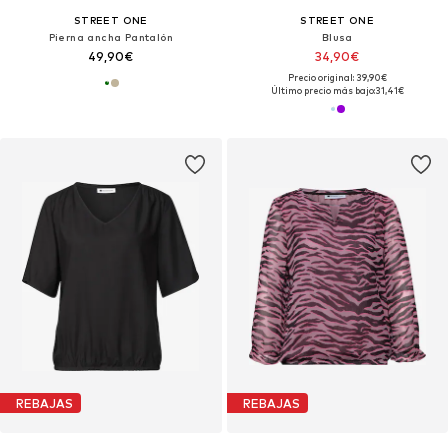
STREET ONE
STREET ONE
Pierna ancha Pantalón
Blusa
49,90€
34,90€
Precio original: 39,90€
Último precio más bajo:
31,41€
REBAJAS
REBAJAS