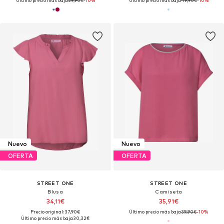
Último precio más bajo:
29,90€
-10%
Último precio más bajo:
49,90€
-10%
Nuevo
Nuevo
OFERTA
OFERTA
STREET ONE
STREET ONE
Blusa
Camiseta
34,11€
35,91€
Precio original: 37,90€
Último precio más bajo:
39,90€
-10%
Último precio más bajo:
30,32€