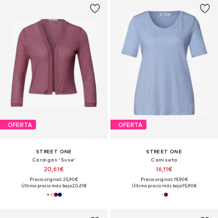
OFERTA
OFERTA
STREET ONE
STREET ONE
Cárdigan 'Suse'
Camiseta
20,61€
16,11€
Precio original: 25,90€
Precio original: 19,90€
Último precio más bajo:
20,61€
Último precio más bajo:
15,90€