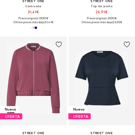
STREET ONE
STREET ONE
Camiseta
Top de punto
31,41€
26,91€
Precio original: 39,90€
Precio original: 29,90€
Último precio más bajo:
31,41€
Último precio más bajo:
23,92€
Nuevo
Nuevo
OFERTA
OFERTA
STREET ONE
STREET ONE