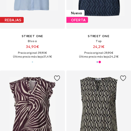
Nuevo
REBAJAS
OFERTA
STREET ONE
STREET ONE
Blusa
Top
34,90€
24,21€
Precio original: 39,90€
Precio original: 29,90€
Último precio más bajo:
31,41€
Último precio más bajo:
24,21€