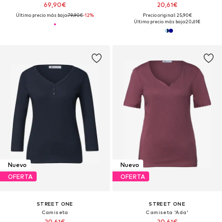
69,90€
20,61€
Último precio más bajo:
79,90€
-12%
Precio original: 25,90€
Último precio más bajo:
20,61€
Nuevo
Nuevo
OFERTA
OFERTA
STREET ONE
STREET ONE
Camiseta
Camiseta 'Ada'
20,61€
20,61€