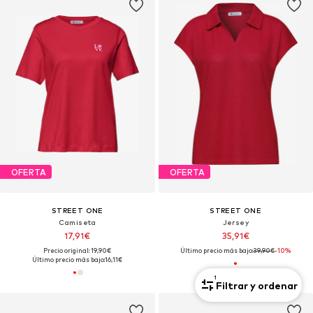
OFERTA
OFERTA
STREET ONE
STREET ONE
Camiseta
Jersey
17,91€
35,91€
Precio original: 19,90€
Último precio más bajo:
39,90€
-10%
Último precio más bajo:
16,11€
1
Filtrar y ordenar