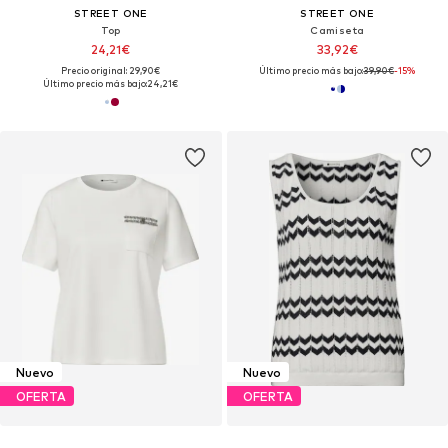
STREET ONE
STREET ONE
Top
Camiseta
24,21€
33,92€
Precio original: 29,90€
Último precio más bajo:
39,90€
-15%
Último precio más bajo:
24,21€
Nuevo
Nuevo
OFERTA
OFERTA