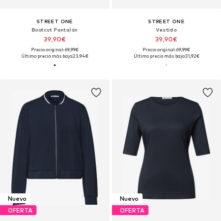
STREET ONE
STREET ONE
Bootcut Pantalón
Vestido
39,90€
39,90€
Precio original: 69,99€
Precio original: 69,99€
Último precio más bajo:
23,94€
Último precio más bajo:
31,92€
Nuevo
Nuevo
OFERTA
OFERTA