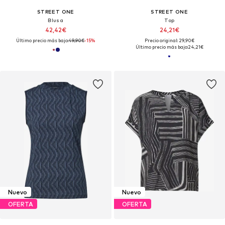
STREET ONE
STREET ONE
Blusa
Top
42,42€
24,21€
Último precio más bajo:
49,90€
-15%
Precio original: 29,90€
Último precio más bajo:
24,21€
Nuevo
Nuevo
OFERTA
OFERTA