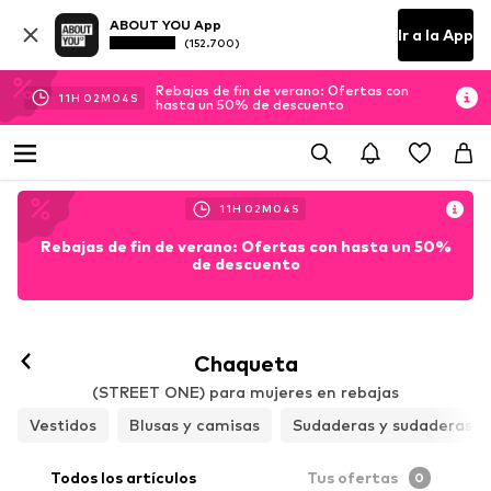
ABOUT YOU App
Ir a la App
(152.700)
Rebajas de fin de verano: Ofertas con
11
H
02
M
03
S
hasta un 50% de descuento
11
H
02
M
03
S
Rebajas de fin de verano: Ofertas con hasta un 50%
de descuento
Chaqueta
(STREET ONE) para mujeres en rebajas
Vestidos
Blusas y camisas
Sudaderas y sudaderas c
Todos los artículos
Tus ofertas
0