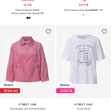
Camiseta
Top
16,11€
26,91€
Precio original: 19,90€
Último precio más bajo:
29,90€
-10%
Último precio más bajo:
16,11€
Nuevo
Nuevo
REBAJAS
OFERTA
STREET ONE
STREET ONE
Chaqueta de entretiempo
Camiseta