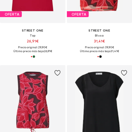
OFERTA
OFERTA
STREET ONE
STREET ONE
Top
Blusa
26,91€
31,41€
Precio original: 29,90€
Precio original: 39,90€
Último precio más bajo:
26,91€
Último precio más bajo:
31,41€