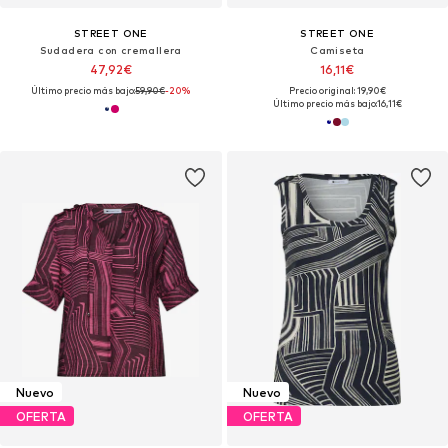
STREET ONE
STREET ONE
Sudadera con cremallera
Camiseta
47,92€
16,11€
Último precio más bajo:
59,90€
-20%
Precio original: 19,90€
Último precio más bajo:
16,11€
Nuevo
Nuevo
OFERTA
OFERTA