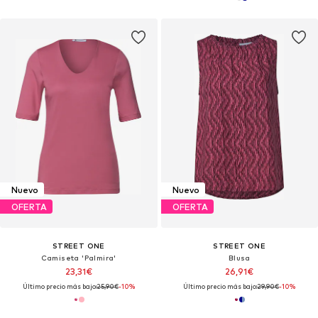
Nuevo
Nuevo
OFERTA
OFERTA
STREET ONE
STREET ONE
Camiseta 'Palmira'
Blusa
23,31€
26,91€
Último precio más bajo:
25,90€
-10%
Último precio más bajo:
29,90€
-10%