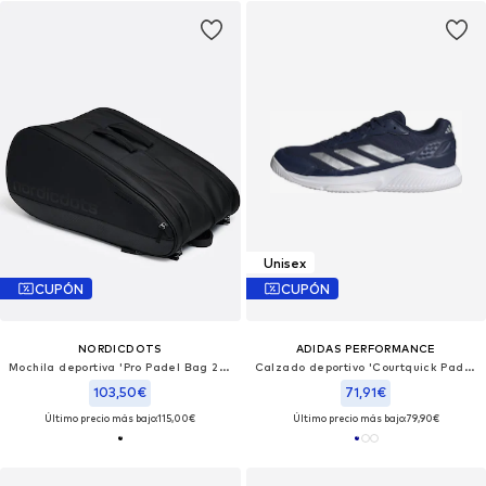
Unisex
CUPÓN
CUPÓN
NORDICDOTS
ADIDAS PERFORMANCE
Mochila deportiva 'Pro Padel Bag 2.0 - Stealth Black'
Calzado deportivo 'Courtquick Padel'
103,50€
71,91€
Último precio más bajo:
115,00€
Último precio más bajo:
79,90€