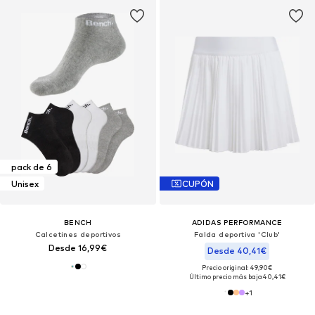
pack de 6
Unisex
CUPÓN
BENCH
ADIDAS PERFORMANCE
Calcetines deportivos
Falda deportiva 'Club'
Desde 16,99€
Desde 40,41€
Precio original: 49,90€
Último precio más bajo:
40,41€
+
1