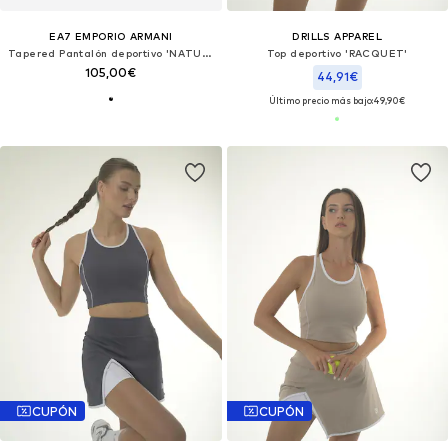
EA7 EMPORIO ARMANI
DRILLS APPAREL
Tapered Pantalón deportivo 'NATURAL VENTUS7'
Top deportivo 'RACQUET'
105,00€
44,91€
Último precio más bajo:
49,90€
CUPÓN
CUPÓN