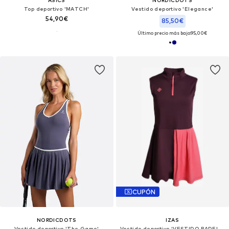
ASICS
NORDICDOTS
Top deportivo 'MATCH'
Vestido deportivo 'Elegance'
54,90€
85,50€
Último precio más bajo:
95,00€
CUPÓN
NORDICDOTS
IZAS
Vestido deportivo 'The Game'
Vestido deportivo 'VESTIDO PADEL IDAHO V2'