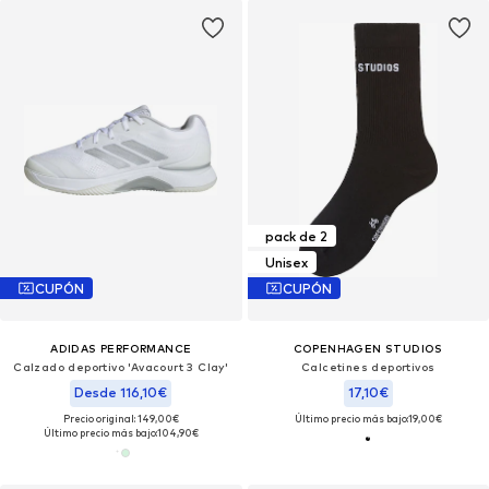
pack de 2
Unisex
CUPÓN
CUPÓN
ADIDAS PERFORMANCE
COPENHAGEN STUDIOS
Calzado deportivo 'Avacourt 3 Clay'
Calcetines deportivos
Desde 116,10€
17,10€
Precio original: 149,00€
Último precio más bajo:
19,00€
Último precio más bajo:
104,90€