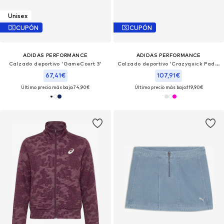
Unisex
CUPÓN
CUPÓN
ADIDAS PERFORMANCE
ADIDAS PERFORMANCE
Calzado deportivo 'GameCourt 3'
Calzado deportivo 'Crazyquick Padel'
67,41€
107,91€
Último precio más bajo:
74,90€
Último precio más bajo:
119,90€