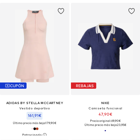
CUPÓN
REBAJAS
ADIDAS BY STELLA MCCARTNEY
NIKE
Vestido deportivo
Camiseta funcional
47,90€
161,91€
Precio original: 69,90€
Último precio más bajo:
179,90€
Último precio más bajo:
23,95€