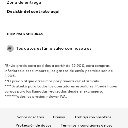
Zona de entrega
Ropa interior
Blusas y camisas
Abrigos
Faldas
Desistir del contrato aquí 
Ropa de baño
Sudaderas
Blazers
Jumpsuits y monos
COMPRAS SEGURAS
Tallas grandes
Ropa de maternidad
Ocasiones
Exclusivo
Tus datos están a salvo con nosotros
Reciclado
ZAPATOS
*Envío gratis para pedidos a partir de 29,90€, para compras
inferiores a este importe, los gastos de envío y servicio son de
3,90€.
Nuevo
Tendencia
**El precio al que ofrecimos por primera vez el artículo.
Zapatillas de deporte
Botines
****Gratuito para todos los operadores españoles. Puede haber
cargos para las llamadas realizadas desde el extranjero.
Zapatos de tacón y plataforma
Botas
******Todos los precios incluyen IVA.
Sandalias
Zapatos bajos
Zapatos deportivos
Bailarinas
Sobre nosotros
Prensa
Trabaja con nosotros
Mules
Zapatillas de casa
Protección de datos
Términos y condiciones de uso
Exclusivo