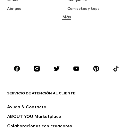
Abrigos
Camisetas y tops
Más
Pantalones
Ropa interior
Faldas
Blusas y camisas
Sudaderas y sudaderas con
Blazers
capucha
Ropa de baño
Jumpsuits y monos
Tallas grandes
Ropa de maternidad
Zapatos
Deporte
Complementos
Premium
ROPA
SERVICIO DE ATENCIÓN AL CLIENTE
Nuevo
Tendencia
Ayuda & Contacto
Vestidos
Jeans
ABOUT YOU Marketplace
Camisetas y tops
Pantalones
Colaboraciones con creadores
Chaquetas
Jerséis y punto