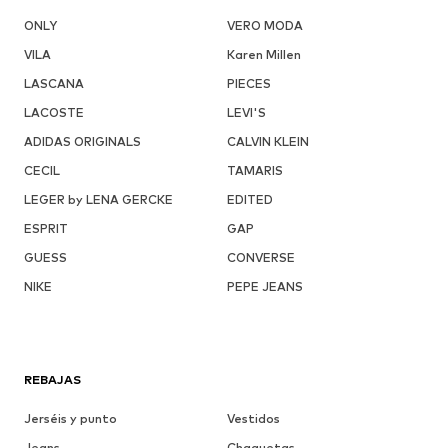
ONLY
VERO MODA
VILA
Karen Millen
LASCANA
PIECES
LACOSTE
LEVI'S
ADIDAS ORIGINALS
CALVIN KLEIN
CECIL
TAMARIS
LEGER by LENA GERCKE
EDITED
ESPRIT
GAP
GUESS
CONVERSE
NIKE
PEPE JEANS
REBAJAS
Jerséis y punto
Vestidos
Jeans
Chaquetas