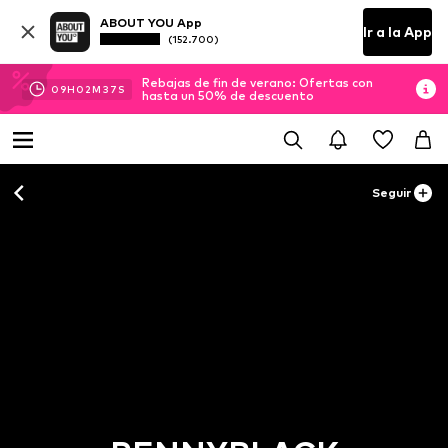
ABOUT YOU App
Ir a la App
(152.700)
Rebajas de fin de verano: Ofertas con
09
H
02
M
37
S
hasta un 50% de descuento
Seguir