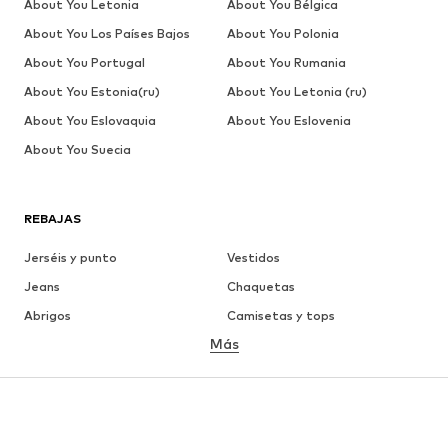
About You Letonia
About You Bélgica
About You Los Países Bajos
About You Polonia
About You Portugal
About You Rumania
About You Estonia(ru)
About You Letonia (ru)
About You Eslovaquia
About You Eslovenia
About You Suecia
REBAJAS
Jerséis y punto
Vestidos
Jeans
Chaquetas
Abrigos
Camisetas y tops
Más
Pantalones
Ropa interior
Faldas
Blusas y camisas
Sudaderas y sudaderas con
Blazers
capucha