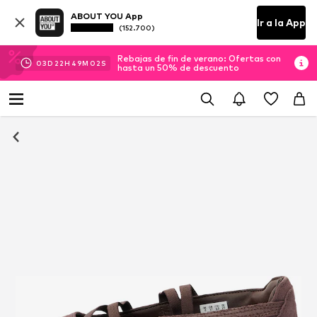
ABOUT YOU App
Ir a la App
(152.700)
Rebajas de fin de verano: Ofertas con
03
D
22
H
49
M
02
S
hasta un 50% de descuento