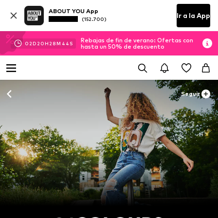
ABOUT YOU App
Ir a la App
(152.700)
Rebajas de fin de verano: Ofertas con
02
D
20
H
28
M
43
S
hasta un 50% de descuento
Seguir