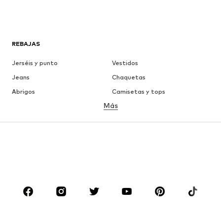
REBAJAS
Jerséis y punto
Vestidos
Jeans
Chaquetas
Abrigos
Camisetas y tops
Más
Pantalones
Ropa interior
Faldas
Blusas y camisas
Sudaderas y sudaderas con
Blazers
capucha
Ropa de baño
Jumpsuits y monos
Tallas grandes
Ropa de maternidad
Zapatos
Deporte
Complementos
Premium