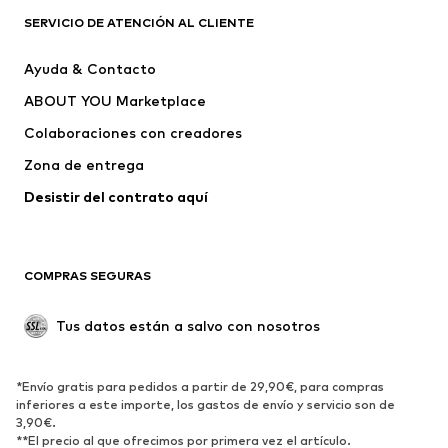
ROPA
SERVICIO DE ATENCIÓN AL CLIENTE
Nuevo
Tendencia
Ayuda & Contacto
Vestidos
Jeans
ABOUT YOU Marketplace
Camisetas y tops
Pantalones
Colaboraciones con creadores
Chaquetas
Jerséis y punto
Zona de entrega
Ropa interior
Blusas y camisas
Abrigos
Faldas
Desistir del contrato aquí 
Ropa de baño
Sudaderas
Blazers
Jumpsuits y monos
COMPRAS SEGURAS
Tallas grandes
Ropa de maternidad
Ocasiones
Exclusivo
Tus datos están a salvo con nosotros
Reciclado
ZAPATOS
*Envío gratis para pedidos a partir de 29,90€, para compras
inferiores a este importe, los gastos de envío y servicio son de
3,90€.
Nuevo
Tendencia
**El precio al que ofrecimos por primera vez el artículo.