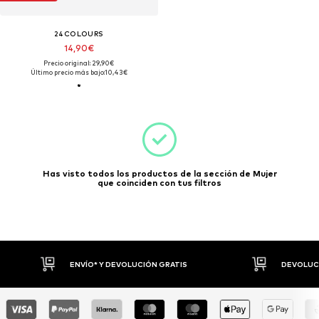
24COLOURS
14,90€
Precio original: 29,90€
Último precio más bajo:
10,43€
Has visto todos los productos de la sección de Mujer
que coinciden con tus filtros
ENVÍO* Y DEVOLUCIÓN GRATIS
DEVOLUCI