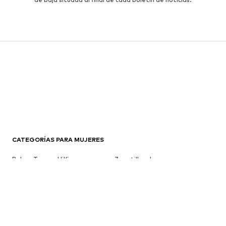
CATEGORÍAS PARA MUJERES
Bolsos Tommy Hilfiger
Zapatillas de casa
Bolsos Tommy Hilfiger
Botas de montaña
Converse Chuck Taylor All Star
Carteras Guess
Tops deportivos
Chaquetas polares
Sudaderas con cremallera
Gabardinas